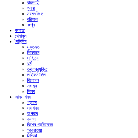
রাজশাহী
খুলনা
ময়মনসিংহ
বরিশাল
রংপুর
কানাডা
খেলাধুলা
দৈনিন্দিন
মুক্তমত
শিক্ষাঙ্গন
সাহিত্য
ধর্ম
তথ্যপ্রযুক্তি
লাইফস্টাইল
বিনোদন
স্বাস্থ্য
শিক্ষা
আরও খবর
প্রবাস
সব খবর
অপরাধ
কলাম
বিশেষ প্রতিবেদন
আবহাওয়া
মিডিয়া