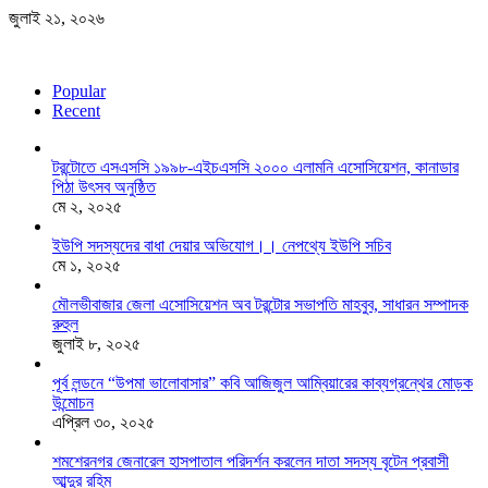
জুলাই ২১, ২০২৬
Popular
Recent
টরন্টোতে এসএসসি ১৯৯৮-এইচএসসি ২০০০ এলামনি এসোসিয়েশন, কানাডার
পিঠা উৎসব অনুষ্ঠিত
মে ২, ২০২৫
ইউপি সদস্যদের বাধা দেয়ার অভিযোগ।। নেপথ্যে ইউপি সচিব
মে ১, ২০২৫
মৌলভীবাজার জেলা এসোসিয়েশন অব টরন্টোর সভাপতি মাহবুব, সাধারন সম্পাদক
রুহুল
জুলাই ৮, ২০২৫
পূর্ব লন্ডনে “উপমা ভালোবাসার” কবি আজিজুল আম্বিয়ারের কাব্যগ্রন্থের মোড়ক
উন্মোচন
এপ্রিল ৩০, ২০২৫
শমশেরনগর জেনারেল হাসপাতাল পরিদর্শন করলেন দাতা সদস্য বৃটেন প্রবাসী
আব্দুর রহিম