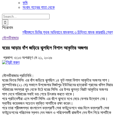
কৃষি
সংবাদ পত্রের পাতা থেকে
Search
for:
শিরোনাম
শ্রীমঙ্গলে ডিবির পৃথক অভিযানে মাদকসহ ৩ চিহ্নিত মাদক কারবারি গ্রেপ্তার
মৌলভীবাজার
ঘরের আড়ার বাঁশ জড়িয়ে ঝুলছিল বিশাল আকৃতির অজগর
প্রকাশ: ৩:১৩ অপরাহ্ণ মে ২১, ২০২৬
মৌলভীবাজার প্রতিনিধি :
ঘরের ভিতর সিলিং এর বাঁশ জড়িয়ে ঝুলছিল ১৪ ফুট লম্বা বিশাল আকৃতির অজগর সাপ।
বৃহস্পতিবার (২১ মে) সকালে উপজেলার মির্জাপুর ইউনিয়নের ছাত্রাবট গ্রামের খলিল মিয়ার
পরিবারের সদস্যরা ঘুম থেকে উঠে ঘরের সিলিং এর উপর ঝুলন্ত বিরাট আকৃতির অজগর
সাপ দেখে পরিবারের সবাই ভয় পেয়ে চিৎকার করতে থাকে।
পরে প্রতিবেশীরা এসে সাপটি সিলিং এর বাঁশে ঝুলতে দখে মেরে ফেলার উদ্যোগ নেয়।
স্থানীয় কয়েকজন সচেতন ব্যক্তি সাপটিকে রক্ষা করেন।
পরে তারা শ্রীমঙ্গলস্থ বাংলাদেশ বন্যপ্রাণী সেবা ফাউন্ডেশনে খবর দিলে বন্যপ্রাণী সেবা
ফাউন্ডেশনের পরিচালক স্বপন দেব সজল ও পরিবেশকর্মী রাজদীপ দেব দীপ গিয়ে সাপটিকে