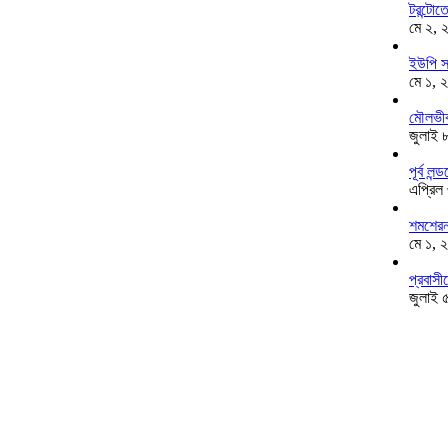
টরন্টো
মে ২, 
ইউপি স
মে ১, 
মৌলভীব
জুলাই 
পূর্ব ল
এপ্রিল
শমশেরনগ
মে ১, 
প্রবাসী
জুলাই 