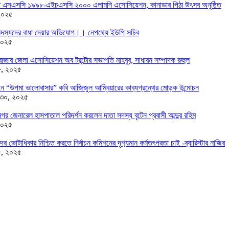
তে এসএসসি ১৯৯৮-এইচএসসি ২০০০ এলামনি এসোসিয়েশন, কানাডার পিঠা উৎসব অনুষ্ঠিত
২০২৫
দস্যদের বাধা দেয়ার অভিযোগ।। নেপথ্যে ইউপি সচিব
২০২৫
াজার জেলা এসোসিয়েশন অব টরন্টোর সভাপতি মাহবুব, সাধারন সম্পাদক রুহুল
৮, ২০২৫
ন্ডনে “উপমা ভালোবাসার” কবি আজিজুল আম্বিয়ারের কাব্যগ্রন্থের মোড়ক উন্মোচন
 ৩০, ২০২৫
র জেনারেল হাসপাতাল পরিদর্শন করলেন দাতা সদস্য বৃটেন প্রবাসী আব্দুর রহিম
২০২৫
দের ভোটাধিকার নিশ্চিত করতে নির্বাচন কমিশনের দৃশ‍্যমান কর্মতৎপরতা চাই -ব্যারিস্টার নাজির
৫, ২০২৫