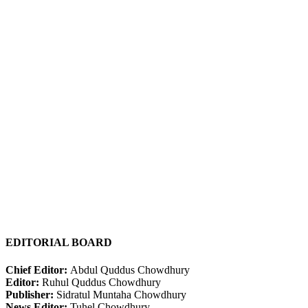
EDITORIAL BOARD
Chief Editor:
Abdul Quddus Chowdhury
Editor:
Ruhul Quddus Chowdhury
Publisher:
Sidratul Muntaha Chowdhury
News Editor:
Tuhel Chowdhury