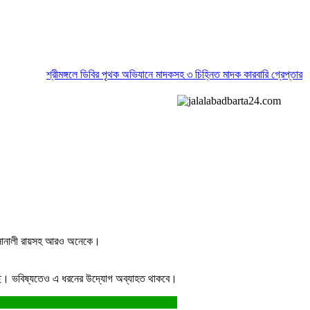
শ্রীমঙ্গলে ডিবির পৃথক অভিযানে মাদকসহ ৩ চিহ্নিত মাদক কারবারি গ্রেপ্তার
মৌলভীব
া. সোনালী রায়সহ আরও অনেকে।
া করছে। ভবিষ্যতেও এ ধরনের উদ্যোগ অব্যাহত থাকবে।