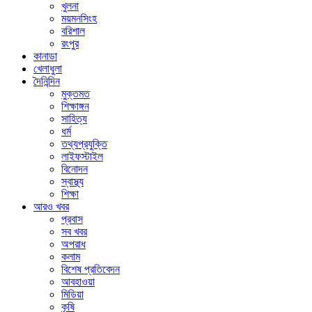
খুলনা
ময়মনসিংহ
বরিশাল
রংপুর
কানাডা
খেলাধুলা
দৈনিন্দিন
মুক্তমত
শিক্ষাঙ্গন
সাহিত্য
ধর্ম
তথ্যপ্রযুক্তি
লাইফস্টাইল
বিনোদন
স্বাস্থ্য
শিক্ষা
আরও খবর
প্রবাস
সব খবর
অপরাধ
কলাম
বিশেষ প্রতিবেদন
আবহাওয়া
মিডিয়া
কৃষি