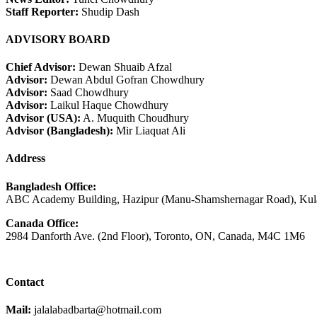
Staff Reporter:
Shudip Dash
ADVISORY BOARD
Chief Advisor:
Dewan Shuaib Afzal
Advisor:
Dewan Abdul Gofran Chowdhury
Advisor:
Saad Chowdhury
Advisor:
Laikul Haque Chowdhury
Advisor (USA):
A. Muquith Choudhury
Advisor (Bangladesh):
Mir Liaquat Ali
Address
Bangladesh Office:
ABC Academy Building, Hazipur (Manu-Shamshernagar Road), Kula
Canada Office:
2984 Danforth Ave. (2nd Floor), Toronto, ON, Canada, M4C 1M6
Contact
Mail:
jalalabadbarta@hotmail.com