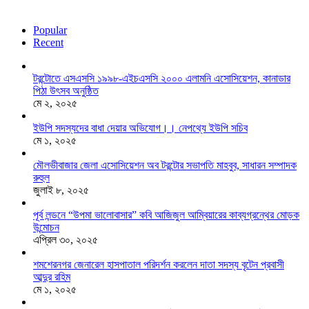
Popular
Recent
টরন্টোতে এসএসসি ১৯৯৮-এইচএসসি ২০০০ এলামনি এসোসিয়েশন, কানাডার
পিঠা উৎসব অনুষ্ঠিত
মে ২, ২০২৫
ইউপি সদস্যদের বাধা দেয়ার অভিযোগ।। নেপথ্যে ইউপি সচিব
মে ১, ২০২৫
মৌলভীবাজার জেলা এসোসিয়েশন অব টরন্টোর সভাপতি মাহবুব, সাধারন সম্পাদক
রুহুল
জুলাই ৮, ২০২৫
পূর্ব লন্ডনে “উপমা ভালোবাসার” কবি আজিজুল আম্বিয়ারের কাব্যগ্রন্থের মোড়ক
উন্মোচন
এপ্রিল ৩০, ২০২৫
শমশেরনগর জেনারেল হাসপাতাল পরিদর্শন করলেন দাতা সদস্য বৃটেন প্রবাসী
আব্দুর রহিম
মে ১, ২০২৫