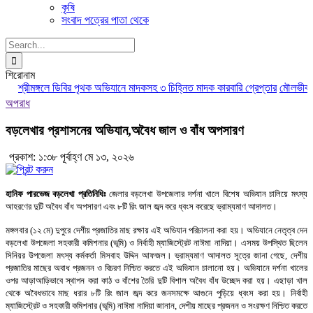
কৃষি
সংবাদ পত্রের পাতা থেকে
Search
for:
শিরোনাম
শ্রীমঙ্গলে ডিবির পৃথক অভিযানে মাদকসহ ৩ চিহ্নিত মাদক কারবারি গ্রেপ্তার
মৌলভীবাজার
অপরাধ
বড়লেখার প্রশাসনের অভিযান,অবৈধ জাল ও বাঁধ অপসারণ
প্রকাশ: ১:৩৮ পূর্বাহ্ণ মে ১৩, ২০২৬
হানিফ পারভেজ বড়লেখা প্রতিনিধিঃ
জেলার বড়লেখা উপজেলার দর্শনা খালে বিশেষ অভিযান চালিয়ে মৎস্য
আহরণের দুটি অবৈধ বাঁধ অপসারণ এবং ৮টি রিং জাল জব্দ করে ধ্বংস করেছে ভ্রাম্যমাণ আদালত।
মঙ্গলবার (১২ মে) দুপুরে দেশীয় প্রজাতির মাছ রক্ষায় এই অভিযান পরিচালনা করা হয়। অভিযানে নেতৃত্ব দেন
বড়লেখা উপজেলা সহকারী কমিশনার (ভূমি) ও নির্বাহী ম্যাজিস্ট্রেট নাঈমা নাদিয়া। এসময় উপস্থিত ছিলেন
সিনিয়র উপজেলা মৎস্য কর্মকর্তা মিসবাহ উদ্দিন আফজল। ভ্রাম্যমাণ আদালত সূত্রে জানা গেছে, দেশীয়
প্রজাতির মাছের অবাধ প্রজনন ও বিচরণ নিশ্চিত করতে এই অভিযান চালানো হয়। অভিযানে দর্শনা খালের
ওপর আড়াআড়িভাবে স্থাপন করা কাঠ ও বাঁশের তৈরি দুটি বিশাল অবৈধ বাঁধ উচ্ছেদ করা হয়। এছাড়া খাল
থেকে অবৈধভাবে মাছ ধরার ৮টি রিং জাল জব্দ করে জনসমক্ষে আগুনে পুড়িয়ে ধ্বংস করা হয়। নির্বাহী
ম্যাজিস্ট্রেট ও সহকারী কমিশনার (ভূমি) নাঈমা নাদিয়া জানান, দেশীয় মাছের প্রজনন ও সংরক্ষণ নিশ্চিত করতে