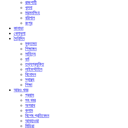
রাজশাহী
খুলনা
ময়মনসিংহ
বরিশাল
রংপুর
কানাডা
খেলাধুলা
দৈনিন্দিন
মুক্তমত
শিক্ষাঙ্গন
সাহিত্য
ধর্ম
তথ্যপ্রযুক্তি
লাইফস্টাইল
বিনোদন
স্বাস্থ্য
শিক্ষা
আরও খবর
প্রবাস
সব খবর
অপরাধ
কলাম
বিশেষ প্রতিবেদন
আবহাওয়া
মিডিয়া