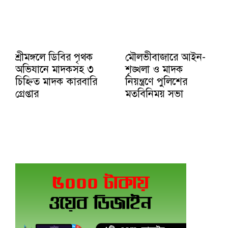
শ্রীমঙ্গলে ডিবির পৃথক
মৌলভীবাজারে আইন-
অভিযানে মাদকসহ ৩
শৃঙ্খলা ও মাদক
চিহ্নিত মাদক কারবারি
নিয়ন্ত্রণে পুলিশের
গ্রেপ্তার
মতবিনিময় সভা