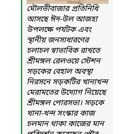
মৌলভীবাজার প্রতিনিধি
আসছে ঈদ-উল আজহা
উপলক্ষে পর্যটক এবং
স্থানীয় জনসাধারণের
চলাচল স্বাভাবিক রাখতে
শ্রীমঙ্গল রেলওয়ে স্টেশন
সড়কের বেহাল অবস্থা
নিরসনে সড়কটির খানাখন্দ
মেরামতের উদ্যোগ নিয়েছে
শ্রীমঙ্গল পোরসভা। সড়কে
খানা-খন্দ সংস্কার কাজ
চলমান থাকা কাজের মান