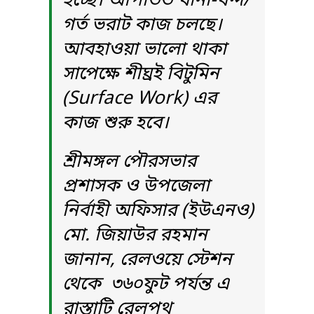
হচ্ছে। আপাতত খানা-খন্দ/
গর্ত ভরাট কাজ চলছে।
আবহাওয়া ভালো থাকা
সাপেক্ষে শীঘ্রই বিটুমিন
(Surface Work) এর
কাজ শুরু হবে।
শ্রীমঙ্গল পৌরসভার
প্রশাসক ও উপজেলা
নির্বাহী অফিসার (ইউএনও)
মো. জিয়াউর রহমান
জানান, রেলওয়ে স্টেশন
থেকে ৩৬০ফুট পর্যন্ত এ
রাস্তাটি রেলপথ