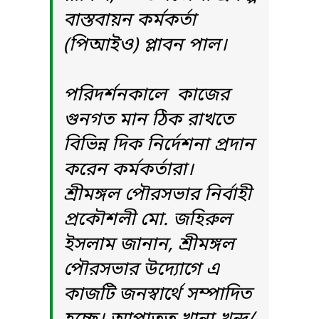
বাস্তবায়ন কর্মকর্তা
(পিআইও) প্লাবন পাল।
পরিদর্শনকালে কাজের
গুনগত মান ঠিক রাখতে
বিভিন্ন দিক নির্দেশনা প্রদান
করেন কর্মকর্তারা।
শ্রীমঙ্গল পৌরসভার নির্বাহী
প্রকৌশলী মো. জহিরুল
ইসলাম জানান, শ্রীমঙ্গল
পৌরসভার উদ্যোগে এ
কাজটি জনস্বার্থে সম্পাদিত