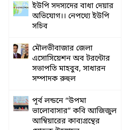
ইউপি সদস্যদের বাধা দেয়ার
অভিযোগ।। নেপথ্যে ইউপি
সচিব
মৌলভীবাজার জেলা
এসোসিয়েশন অব টরন্টোর
সভাপতি মাহবুব, সাধারন
সম্পাদক রুহুল
পূর্ব লন্ডনে “উপমা
ভালোবাসার” কবি আজিজুল
আম্বিয়ারের কাব্যগ্রন্থের