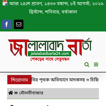
Skip
আজ ২৪শে শ্রাবণ, ১৪৩৩ বঙ্গাব্দ, ৮ই আগস্ট, ২০২৬
to
খ্রিস্টাব্দ, শনিবার, বর্ষাকাল
content
শ্রীমঙ্গলে ডিবির পৃথক অভিযানে মাদকসহ ৩ চিহ্নিত মাদক 
শিরোনাম
মৌলভীবাজার