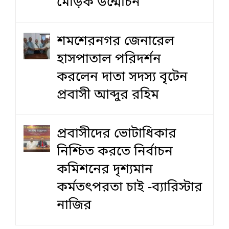
মোড়ক উন্মোচন
শমশেরনগর জেনারেল
হাসপাতাল পরিদর্শন
করলেন দাতা সদস্য বৃটেন
প্রবাসী আব্দুর রহিম
প্রবাসীদের ভোটাধিকার
নিশ্চিত করতে নির্বাচন
কমিশনের দৃশ‍্যমান
কর্মতৎপরতা চাই -ব্যারিস্টার
নাজির