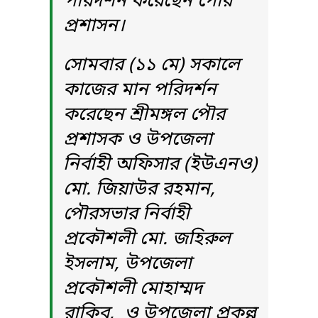
পরিদর্শন করেছেন পৌর
প্রশাসন।
সোমবার (১১ মে) সকালে
কাজের মান পরিদর্শন
করেছেন শ্রীমঙ্গল পৌর
প্রশাসক ও উপজেলা
নির্বাহী অফিসার (ইউএনও)
মো. জিয়াউর রহমান,
পৌরসভার নির্বাহী
প্রকৌশলী মো. জহিরুল
ইসলাম, উপজেলা
প্রকৌশলী মোহাম্মদ
রাকিব, ও উপজেলা প্রকল্প