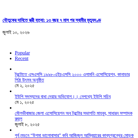
যৌতুকের দাবিতে স্ত্রী হত্যা: ১৩ বছর ৭ মাস পর স্বামীর মৃত্যুদণ্ড
জুলাই ১০, ২০২৬
Popular
Recent
টরন্টোতে এসএসসি ১৯৯৮-এইচএসসি ২০০০ এলামনি এসোসিয়েশন, কানাডার
পিঠা উৎসব অনুষ্ঠিত
মে ২, ২০২৫
ইউপি সদস্যদের বাধা দেয়ার অভিযোগ।। নেপথ্যে ইউপি সচিব
মে ১, ২০২৫
মৌলভীবাজার জেলা এসোসিয়েশন অব টরন্টোর সভাপতি মাহবুব, সাধারন সম্পাদক
রুহুল
জুলাই ৮, ২০২৫
পূর্ব লন্ডনে “উপমা ভালোবাসার” কবি আজিজুল আম্বিয়ারের কাব্যগ্রন্থের মোড়ক