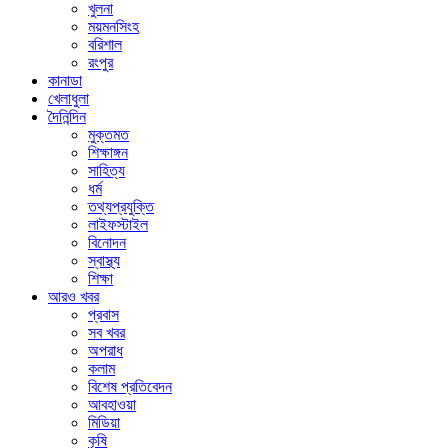
খুলনা
ময়মনসিংহ
বরিশাল
রংপুর
কানাডা
খেলাধুলা
দৈনিন্দিন
মুক্তমত
শিক্ষাঙ্গন
সাহিত্য
ধর্ম
তথ্যপ্রযুক্তি
লাইফস্টাইল
বিনোদন
স্বাস্থ্য
শিক্ষা
আরও খবর
প্রবাস
সব খবর
অপরাধ
কলাম
বিশেষ প্রতিবেদন
আবহাওয়া
মিডিয়া
কৃষি