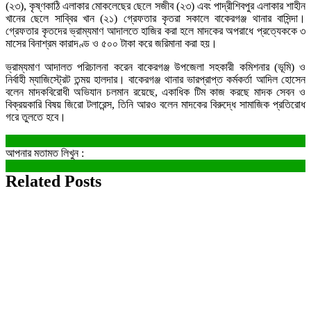
(২৩), কৃষ্ণকাঠি এলাকার মোকলেছের ছেলে সজীব (২৩) এবং পাদ্রীশিবপুর এলাকার শাহীন
খানের ছেলে সাব্বির খান (২১) গ্রেফতার কৃতরা সকালে বাকেরগঞ্জ থানার বাসিন্দা।
গ্রেফতার কৃতদের ভ্রাম্যমাণ আদালতে হাজির করা হলে মাদকের অপরাধে প্রত্যেককে ৩
মাসের বিনাশ্রম কারাদণ্ড ও ৫০০ টাকা করে জরিমানা করা হয়।
ভ্রাম্যমাণ আদালত পরিচালনা করেন বাকেরগঞ্জ উপজেলা সহকারী কমিশনার (ভূমি) ও
নির্বাহী ম্যাজিস্ট্রেট তন্ময় হালদার। বাকেরগঞ্জ থানার ভারপ্রাপ্ত কর্মকর্তা আদিল হোসেন
বলেন মাদকবিরোধী অভিযান চলমান রয়েছে, একাধিক টিম কাজ করছে মাদক সেবন ও
বিক্রয়কারি বিষয় জিরো টলারেন্স, তিনি আরও বলেন মাদকের বিরুদ্ধে সামাজিক প্রতিরোধ
গরে তুলতে হবে।
আপনার মতামত লিখুন :
Related Posts