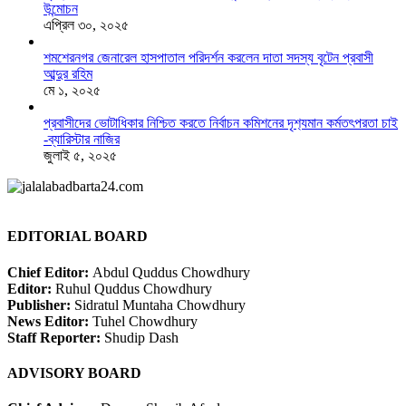
উন্মোচন
এপ্রিল ৩০, ২০২৫
শমশেরনগর জেনারেল হাসপাতাল পরিদর্শন করলেন দাতা সদস্য বৃটেন প্রবাসী
আব্দুর রহিম
মে ১, ২০২৫
প্রবাসীদের ভোটাধিকার নিশ্চিত করতে নির্বাচন কমিশনের দৃশ‍্যমান কর্মতৎপরতা চাই
-ব্যারিস্টার নাজির
জুলাই ৫, ২০২৫
EDITORIAL BOARD
Chief Editor:
Abdul Quddus Chowdhury
Editor:
Ruhul Quddus Chowdhury
Publisher:
Sidratul Muntaha Chowdhury
News Editor:
Tuhel Chowdhury
Staff Reporter:
Shudip Dash
ADVISORY BOARD