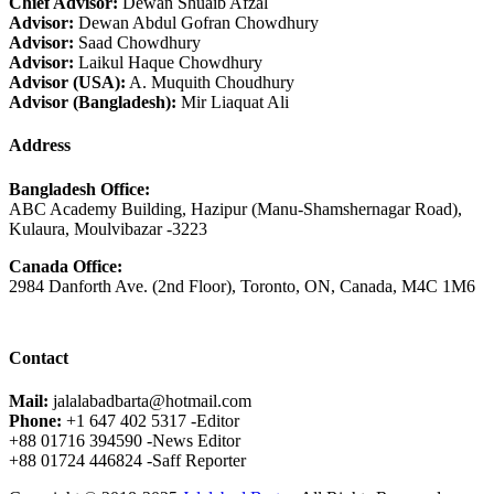
Chief Advisor:
Dewan Shuaib Afzal
Advisor:
Dewan Abdul Gofran Chowdhury
Advisor:
Saad Chowdhury
Advisor:
Laikul Haque Chowdhury
Advisor (USA):
A. Muquith Choudhury
Advisor (Bangladesh):
Mir Liaquat Ali
Address
Bangladesh Office:
ABC Academy Building, Hazipur (Manu-Shamshernagar Road),
Kulaura, Moulvibazar -3223
Canada Office:
2984 Danforth Ave. (2nd Floor), Toronto, ON, Canada, M4C 1M6
Contact
Mail:
jalalabadbarta@hotmail.com
Phone:
+1 647 402 5317 -Editor
+88 01716 394590 -News Editor
+88 01724 446824 -Saff Reporter