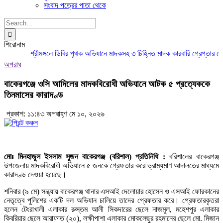
সংবাদ পত্রের পাতা থেকে
Search
for:
শিরোনাম
শ্রীমঙ্গলে ডিবির পৃথক অভিযানে মাদকসহ ৩ চিহ্নিত মাদক কারবারি গ্রেপ্তার
মৌলভ
অপরাধ
বাকেরগঞ্জে ওসি আদিলের মাদকবিরোধী অভিযানে আটক ৫ প্রত্যেককে
তিনমাসের কারাদণ্ড
প্রকাশ: ১১:৪৩ অপরাহ্ণ মে ১০, ২০২৬
মোঃ মিনহাজুল ইসলাম সুজন বাকেরগঞ্জ (বরিশাল) প্রতিনিধি :
বরিশালের বাকেরগঞ্জ
উপজেলায় মাদকবিরোধী অভিযানে ৫ জনকে গ্রেফতার করে ভ্রাম্যমাণ আদালতের মাধ্যমে
কারাদণ্ড দেওয়া হয়েছে।
শনিবার (৯ মে) সন্ধ্যায় বাকেরগঞ্জ থানার এসআই দেলোয়ার হোসেন ও এসআই ফোরকানের
নেতৃত্বে পুলিশের একটি দল অভিযান চালিয়ে তাদের গ্রেফতার করে। গ্রেফতারকৃতরা
হলেন টেংরাখালী এলাকার রুস্তম আলী সিকদারের ছেলে নাজমুল, মহেশপুর এলাকার
কিবরিয়ার ছেলে আরাফাত (২০), লক্ষীপাশা এলাকার মোকলেছুর রহমানের ছেলে মো. মিজান