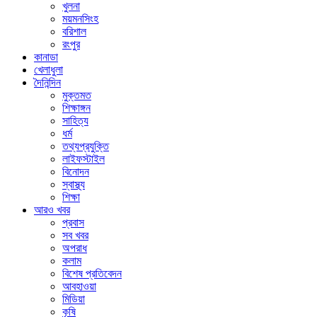
খুলনা
ময়মনসিংহ
বরিশাল
রংপুর
কানাডা
খেলাধুলা
দৈনিন্দিন
মুক্তমত
শিক্ষাঙ্গন
সাহিত্য
ধর্ম
তথ্যপ্রযুক্তি
লাইফস্টাইল
বিনোদন
স্বাস্থ্য
শিক্ষা
আরও খবর
প্রবাস
সব খবর
অপরাধ
কলাম
বিশেষ প্রতিবেদন
আবহাওয়া
মিডিয়া
কৃষি