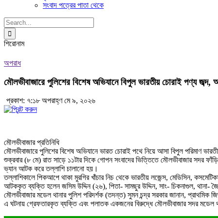
সংবাদ পত্রের পাতা থেকে
Search
for:
শিরোনাম
অপরাধ
মৌলভীবাজারে পুলিশের বিশেষ অভিযানে বিপুল ভারতীয় চোরাই পণ্য জব্দ,
প্রকাশ: ৭:১৮ অপরাহ্ণ মে ৯, ২০২৬
মৌলভীবাজার প্রতিনিধি
মৌলভীবাজারে পুলিশের বিশেষ অভিযানে ভারত চোরাই পথে নিয়ে আসা বিপুল পরিমাণ ভা
শুক্রবার (৮ মে) রাত সাড়ে ১১টার দিকে গোপন সংবাদের ভিত্তিতে মৌলভীবাজার সদর ফা
ভ্যান আটক করে তল্লাশি চালানো হয়।
তল্লাশিকালে পিকআপে থাকা মুরগির খাঁচার নিচ থেকে ভারতীয় লজেন্স, মেডিসিন, কসমেটিক
আটককৃত ব্যক্তি হলেন জসিম উদ্দিন (২৬), পিতা- সামছুর উদ্দিন, সাং- চিকনাগুল, থানা
মৌলভীবাজার মডেল থানার পুলিশ পরিদর্শক (তদন্ত) সুমন চন্দ্র সরকার জানান, প্রাথমিক 
এ ঘটনায় গ্রেফতারকৃত ব্যক্তি এবং পলাতক একজনের বিরুদ্ধে মৌলভীবাজার সদর মডেল থ