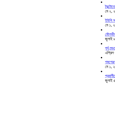
টরন্টো
মে ২, 
ইউপি স
মে ১, 
মৌলভীব
জুলাই 
পূর্ব ল
এপ্রিল
শমশেরনগ
মে ১, 
প্রবাসী
জুলাই 