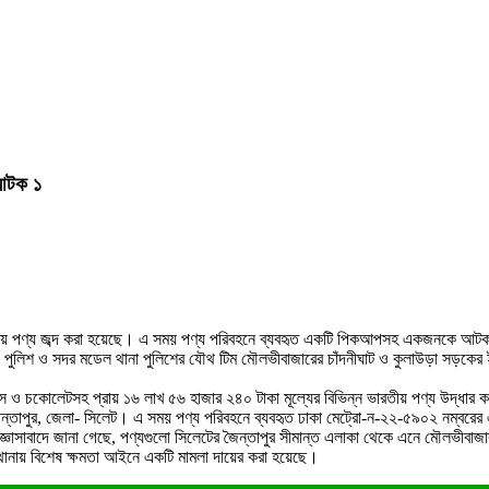
 আটক ১
রতীয় পণ্য জব্দ করা হয়েছে। এ সময় পণ্য পরিবহনে ব্যবহৃত একটি পিকআপসহ একজনকে আট
ঁড়ি পুলিশ ও সদর মডেল থানা পুলিশের যৌথ টিম মৌলভীবাজারের চাঁদনীঘাট ও কুলাউড়া সড়ক
স ও চকোলেটসহ প্রায় ১৬ লাখ ৫৬ হাজার ২৪০ টাকা মূল্যের বিভিন্ন ভারতীয় পণ্য উদ্ধার 
- জৈন্তাপুর, জেলা- সিলেট। এ সময় পণ্য পরিবহনে ব্যবহৃত ঢাকা মেট্রো-ন-২২-৫৯০২ নম্বর
জিজ্ঞাসাবাদে জানা গেছে, পণ্যগুলো সিলেটের জৈন্তাপুর সীমান্ত এলাকা থেকে এনে মৌলভীবা
ানায় বিশেষ ক্ষমতা আইনে একটি মামলা দায়ের করা হয়েছে।