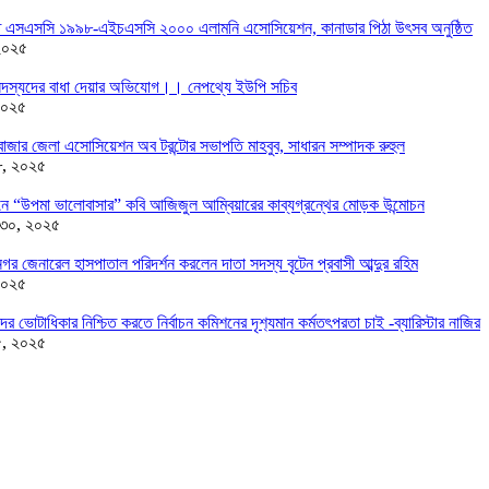
তে এসএসসি ১৯৯৮-এইচএসসি ২০০০ এলামনি এসোসিয়েশন, কানাডার পিঠা উৎসব অনুষ্ঠিত
২০২৫
দস্যদের বাধা দেয়ার অভিযোগ।। নেপথ্যে ইউপি সচিব
২০২৫
াজার জেলা এসোসিয়েশন অব টরন্টোর সভাপতি মাহবুব, সাধারন সম্পাদক রুহুল
৮, ২০২৫
ন্ডনে “উপমা ভালোবাসার” কবি আজিজুল আম্বিয়ারের কাব্যগ্রন্থের মোড়ক উন্মোচন
 ৩০, ২০২৫
র জেনারেল হাসপাতাল পরিদর্শন করলেন দাতা সদস্য বৃটেন প্রবাসী আব্দুর রহিম
২০২৫
দের ভোটাধিকার নিশ্চিত করতে নির্বাচন কমিশনের দৃশ‍্যমান কর্মতৎপরতা চাই -ব্যারিস্টার নাজির
৫, ২০২৫