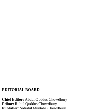
EDITORIAL BOARD
Chief Editor:
Abdul Quddus Chowdhury
Editor:
Ruhul Quddus Chowdhury
Publisher:
Sidratul Muntaha Chowdhury