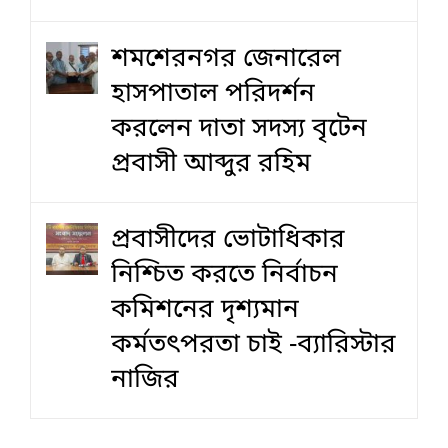
শমশেরনগর জেনারেল
হাসপাতাল পরিদর্শন
করলেন দাতা সদস্য বৃটেন
প্রবাসী আব্দুর রহিম
প্রবাসীদের ভোটাধিকার
নিশ্চিত করতে নির্বাচন
কমিশনের দৃশ‍্যমান
কর্মতৎপরতা চাই -ব্যারিস্টার
নাজির