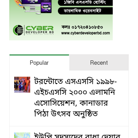
Popular
Recent
টরন্টোতে এসএসসি ১৯৯৮-
এইচএসসি ২০০০ এলামনি
এসোসিয়েশন, কানাডার
পিঠা উৎসব অনুষ্ঠিত
ইউপি সদস্যদের বাধা দেয়ার