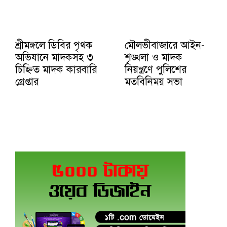
শ্রীমঙ্গলে ডিবির পৃথক
মৌলভীবাজারে আইন-
অভিযানে মাদকসহ ৩
শৃঙ্খলা ও মাদক
চিহ্নিত মাদক কারবারি
নিয়ন্ত্রণে পুলিশের
গ্রেপ্তার
মতবিনিময় সভা