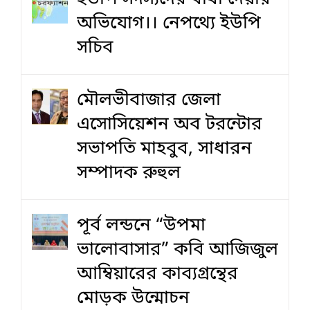
অভিযোগ।। নেপথ্যে ইউপি
সচিব
মৌলভীবাজার জেলা
এসোসিয়েশন অব টরন্টোর
সভাপতি মাহবুব, সাধারন
সম্পাদক রুহুল
পূর্ব লন্ডনে “উপমা
ভালোবাসার” কবি আজিজুল
আম্বিয়ারের কাব্যগ্রন্থের
মোড়ক উন্মোচন