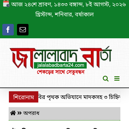
Skip
আজ ২৪শে শ্রাবণ, ১৪৩৩ বঙ্গাব্দ, ৮ই আগস্ট, ২০২৬
to
খ্রিস্টাব্দ, শনিবার, বর্ষাকাল
content
শ্রীমঙ্গলে ডিবির পৃথক অভিযানে মাদকসহ ৩ চিহ্নিত মাদক 
শিরোনাম
অপরাধ