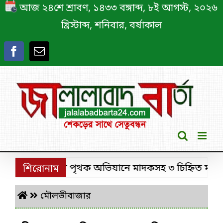
Skip
আজ ২৪শে শ্রাবণ, ১৪৩৩ বঙ্গাব্দ, ৮ই আগস্ট, ২০২৬
to
খ্রিস্টাব্দ, শনিবার, বর্ষাকাল
content
রীমঙ্গলে ডিবির পৃথক অভিযানে মাদকসহ ৩ চিহ্নিত মাদক কারব
শিরোনাম
মৌলভীবাজার