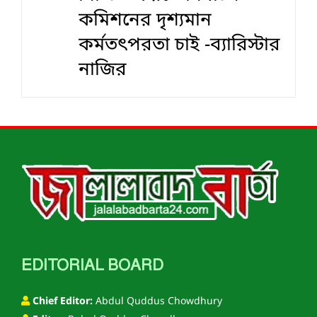
কমিশনের দৃশ‍্যমান
কর্মতৎপরতা চাই -ব্যারিস্টার
নাজির
EDITORIAL BOARD
Chief Editor:
Abdul Quddus Chowdhury