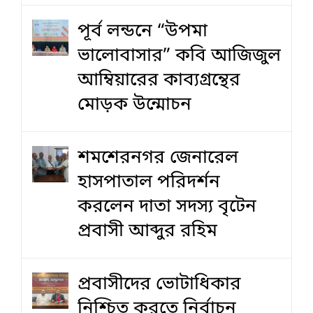
পূর্ব লন্ডনে “উপমা
ভালোবাসার” কবি আজিজুল
আম্বিয়ারের কাব্যগ্রন্থের
মোড়ক উন্মোচন
শমশেরনগর জেনারেল
হাসপাতাল পরিদর্শন
করলেন দাতা সদস্য বৃটেন
প্রবাসী আব্দুর রহিম
প্রবাসীদের ভোটাধিকার
নিশ্চিত করতে নির্বাচন