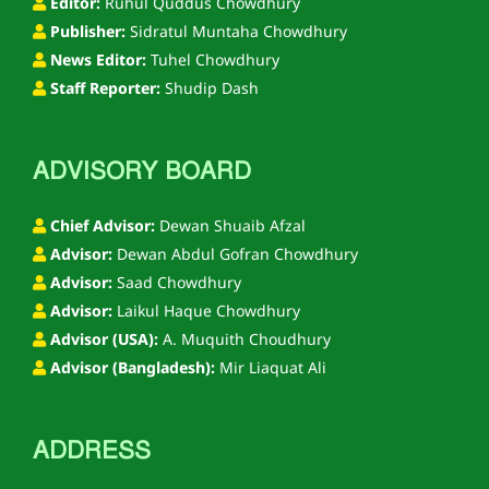
Editor:
Ruhul Quddus Chowdhury
Publisher:
Sidratul Muntaha Chowdhury
News Editor:
Tuhel Chowdhury
Staff Reporter:
Shudip Dash
ADVISORY BOARD
Chief Advisor:
Dewan Shuaib Afzal
Advisor:
Dewan Abdul Gofran Chowdhury
Advisor:
Saad Chowdhury
Advisor:
Laikul Haque Chowdhury
Advisor (USA):
A. Muquith Choudhury
Advisor (Bangladesh):
Mir Liaquat Ali
ADDRESS