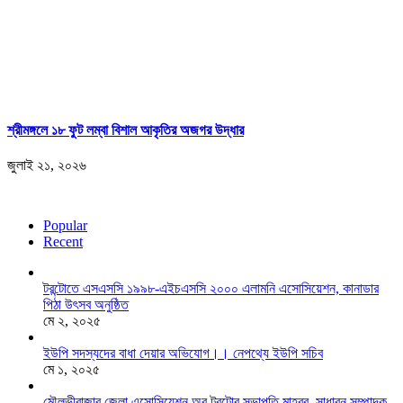
শ্রীমঙ্গলে ১৮ ফুট লম্বা বিশাল আকৃতির অজগর উদ্ধার
জুলাই ২১, ২০২৬
Popular
Recent
টরন্টোতে এসএসসি ১৯৯৮-এইচএসসি ২০০০ এলামনি এসোসিয়েশন, কানাডার
পিঠা উৎসব অনুষ্ঠিত
মে ২, ২০২৫
ইউপি সদস্যদের বাধা দেয়ার অভিযোগ।। নেপথ্যে ইউপি সচিব
মে ১, ২০২৫
মৌলভীবাজার জেলা এসোসিয়েশন অব টরন্টোর সভাপতি মাহবুব, সাধারন সম্পাদক