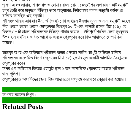
পুলিশ আরও জানায়, শাপলাবাগ ও সোনার বাংলা রোড়, রেলস্টেশন এলাকার একটি সন্ত্রাসী
চক্র তৈরি করে মানুষকে বিভিন্ন ভাবে অত্যাচার, নির্যাতনসহ নানান সন্ত্রাসী কর্মকাণ্ড
চালিয়ে আসছিল এই চক্রটি।
শ্রীমঙ্গল থানার অফিসার ইনচার্জ (ওসি) শেখ জহিরুল ইসলাম মুন্না জানান, সন্ত্রাসী রুহেল
মিয়া ওরফে রুহেল ওরফে মোস্তফার বিরুদ্ধে ১০ টি এবং আসামী রাশেদ মিয়া (২৬) এর
বিরুদ্ধে ৮ টি মামলা শ্রীমঙ্গলসহ বিভিন্ন থানায় রয়েছে। ইতিপূর্বে শ্রমিক নেতা লুৎফুরের
উপর হালার ঘটনায় জড়িত আরো ৬ জনকে গ্রেপ্তার করে বিজ্ঞ আদালতে সোপর্দ করা
হয়েছে।
তাছাড়া অপর এক অভিযানে শ্রীমঙ্গল থানার এসআই সজীব চৌধুরী অভিযান চালিয়ে
শ্রীমঙ্গলের আলোচিত কিশোর জুনায়েদ মিয়া ১৫) হত্যার মূল আসামী আলামিন (২২)-কে
গ্রেপ্তার করেন।
অপর এক অভিযানে জিআর ওয়ারেন্ট মূলে ২ জন আসামিকে গ্রেপ্তার করেছে শ্রীমঙ্গল
থানা পুলিশ।
গ্রেপ্তারকৃত আসামিদের জেলা বিজ্ঞ আদালতের মাধ্যমে কারাগারে প্রেরণ করা হয়েছে।
আপনার মতামত লিখুন :
Related Posts