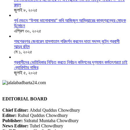
রুহুল
জুলাই ৮, ২০২৫
পূর্ব লন্ডনে “উপমা ভালোবাসার” কবি আজিজুল আম্বিয়ারের কাব্যগ্রন্থের মোড়ক
উন্মোচন
এপ্রিল ৩০, ২০২৫
শমশেরনগর জেনারেল হাসপাতাল পরিদর্শন করলেন দাতা সদস্য বৃটেন প্রবাসী
আব্দুর রহিম
মে ১, ২০২৫
প্রবাসীদের ভোটাধিকার নিশ্চিত করতে নির্বাচন কমিশনের দৃশ‍্যমান কর্মতৎপরতা চাই
-ব্যারিস্টার নাজির
জুলাই ৫, ২০২৫
EDITORIAL BOARD
Chief Editor:
Abdul Quddus Chowdhury
Editor:
Ruhul Quddus Chowdhury
Publisher:
Sidratul Muntaha Chowdhury
News Editor:
Tuhel Chowdhury