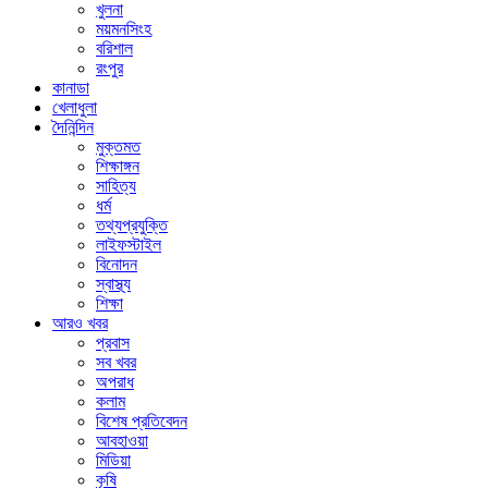
খুলনা
ময়মনসিংহ
বরিশাল
রংপুর
কানাডা
খেলাধুলা
দৈনিন্দিন
মুক্তমত
শিক্ষাঙ্গন
সাহিত্য
ধর্ম
তথ্যপ্রযুক্তি
লাইফস্টাইল
বিনোদন
স্বাস্থ্য
শিক্ষা
আরও খবর
প্রবাস
সব খবর
অপরাধ
কলাম
বিশেষ প্রতিবেদন
আবহাওয়া
মিডিয়া
কৃষি