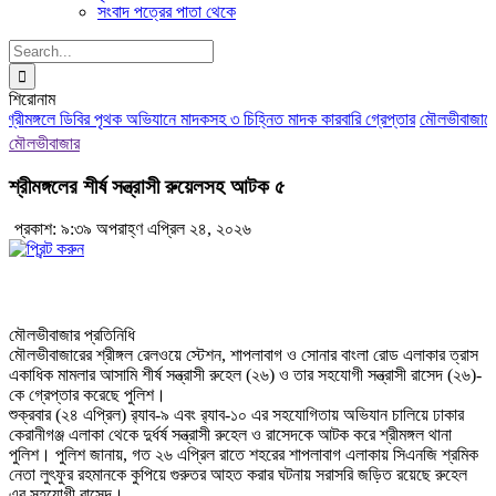
সংবাদ পত্রের পাতা থেকে
Search
for:
শিরোনাম
্রীমঙ্গলে ডিবির পৃথক অভিযানে মাদকসহ ৩ চিহ্নিত মাদক কারবারি গ্রেপ্তার
মৌলভীবাজারে আই
মৌলভীবাজার
শ্রীমঙ্গলের শীর্ষ সন্ত্রাসী রুয়েলসহ আটক ৫
প্রকাশ: ৯:৩৯ অপরাহ্ণ এপ্রিল ২৪, ২০২৬
মৌলভীবাজার প্রতিনিধি
মৌলভীবাজারের শ্রীঙ্গল রেলওয়ে স্টেশন, শাপলাবাগ ও সোনার বাংলা রোড এলাকার ত্রাস
একাধিক মামলার আসামি শীর্ষ সন্ত্রাসী রুহেল (২৬) ও তার সহযোগী সন্ত্রাসী রাসেদ (২৬)-
কে গ্রেপ্তার করেছে পুলিশ।
শুক্রবার (২৪ এপ্রিল) র‌্যাব-৯ এবং র‌্যাব-১০ এর সহযোগিতায় অভিযান চালিয়ে ঢাকার
কেরানীগঞ্জ এলাকা থেকে দুর্ধর্ষ সন্ত্রাসী রুহেল ও রাসেদকে আটক করে শ্রীমঙ্গল থানা
পুলিশ। পুলিশ জানায়, গত ২৬ এপ্রিল রাতে শহরের শাপলাবাগ এলাকায় সিএনজি শ্রমিক
নেতা লুৎফুর রহমানকে কুপিয়ে গুরুতর আহত করার ঘটনায় সরাসরি জড়িত রয়েছে রুহেল
এর সহযোগী রাসেদ।