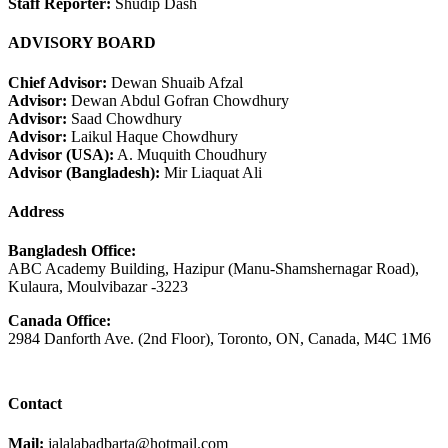
Staff Reporter:
Shudip Dash
ADVISORY BOARD
Chief Advisor:
Dewan Shuaib Afzal
Advisor:
Dewan Abdul Gofran Chowdhury
Advisor:
Saad Chowdhury
Advisor:
Laikul Haque Chowdhury
Advisor (USA):
A. Muquith Choudhury
Advisor (Bangladesh):
Mir Liaquat Ali
Address
Bangladesh Office:
ABC Academy Building, Hazipur (Manu-Shamshernagar Road),
Kulaura, Moulvibazar -3223
Canada Office:
2984 Danforth Ave. (2nd Floor), Toronto, ON, Canada, M4C 1M6
Contact
Mail:
jalalabadbarta@hotmail.com