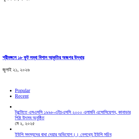
শ্রীমঙ্গলে ১৮ ফুট লম্বা বিশাল আকৃতির অজগর উদ্ধার
জুলাই ২১, ২০২৬
Popular
Recent
টরন্টোতে এসএসসি ১৯৯৮-এইচএসসি ২০০০ এলামনি এসোসিয়েশন, কানাডার
পিঠা উৎসব অনুষ্ঠিত
মে ২, ২০২৫
ইউপি সদস্যদের বাধা দেয়ার অভিযোগ।। নেপথ্যে ইউপি সচিব