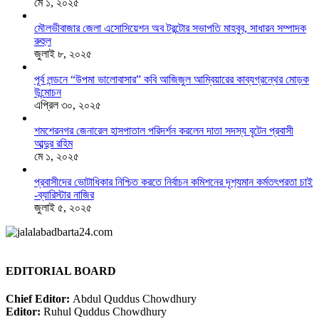
মে ১, ২০২৫
মৌলভীবাজার জেলা এসোসিয়েশন অব টরন্টোর সভাপতি মাহবুব, সাধারন সম্পাদক
রুহুল
জুলাই ৮, ২০২৫
পূর্ব লন্ডনে “উপমা ভালোবাসার” কবি আজিজুল আম্বিয়ারের কাব্যগ্রন্থের মোড়ক
উন্মোচন
এপ্রিল ৩০, ২০২৫
শমশেরনগর জেনারেল হাসপাতাল পরিদর্শন করলেন দাতা সদস্য বৃটেন প্রবাসী
আব্দুর রহিম
মে ১, ২০২৫
প্রবাসীদের ভোটাধিকার নিশ্চিত করতে নির্বাচন কমিশনের দৃশ‍্যমান কর্মতৎপরতা চাই
-ব্যারিস্টার নাজির
জুলাই ৫, ২০২৫
EDITORIAL BOARD
Chief Editor:
Abdul Quddus Chowdhury
Editor:
Ruhul Quddus Chowdhury