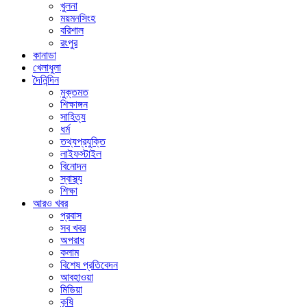
খুলনা
ময়মনসিংহ
বরিশাল
রংপুর
কানাডা
খেলাধুলা
দৈনিন্দিন
মুক্তমত
শিক্ষাঙ্গন
সাহিত্য
ধর্ম
তথ্যপ্রযুক্তি
লাইফস্টাইল
বিনোদন
স্বাস্থ্য
শিক্ষা
আরও খবর
প্রবাস
সব খবর
অপরাধ
কলাম
বিশেষ প্রতিবেদন
আবহাওয়া
মিডিয়া
কৃষি