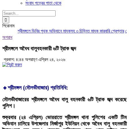
সংবাদ পত্রের পাতা থেকে
Search
for:
শিরোনাম
শ্রীমঙ্গলে ডিবির পৃথক অভিযানে মাদকসহ ৩ চিহ্নিত মাদক কারবারি গ্রেপ্তার
মৌলভ
অপরাধ
শ্রীমঙ্গলে অবৈধ বালুবহনকারী ৬টি ট্রাক জব্দ
প্রকাশ: ৪:৪৪ অপরাহ্ণ এপ্রিল ২৪, ২০২৬
🔹
শ্রীমঙ্গল (মৌলভীবাজার) প্রতিনিধি:
মৌলভীবাজারের শ্রীমঙ্গলে অবৈধ বালু বহনকারী ৬টি ট্রাক জব্দ করেছে
পুলিশ।
শুক্রবার (২৪ এপ্রিল) ভোররাতে শ্রীমঙ্গল থানা পুলিশের একটি টিম
অভিযান চালিয়ে উপজেলার মির্জাপুর ইউনিয়ন থেকে অবৈধ বালু বহনকারী