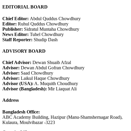
EDITORIAL BOARD
Chief Editor:
Abdul Quddus Chowdhury
Editor:
Ruhul Quddus Chowdhury
Publisher:
Sidratul Muntaha Chowdhury
News Editor:
Tuhel Chowdhury
Staff Reporter:
Shudip Dash
ADVISORY BOARD
Chief Advisor:
Dewan Shuaib Afzal
Advisor:
Dewan Abdul Gofran Chowdhury
Advisor:
Saad Chowdhury
Advisor:
Laikul Haque Chowdhury
Advisor (USA):
A. Muquith Choudhury
Advisor (Bangladesh):
Mir Liaquat Ali
Address
Bangladesh Office:
ABC Academy Building, Hazipur (Manu-Shamshernagar Road),
Kulaura, Moulvibazar -3223