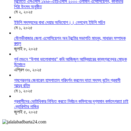
টরন্টোতে এসএসসি ১৯৯৮-এইচএসসি ২০০০ এলামনি এসোসিয়েশন, কানাডার
পিঠা উৎসব অনুষ্ঠিত
মে ২, ২০২৫
ইউপি সদস্যদের বাধা দেয়ার অভিযোগ।। নেপথ্যে ইউপি সচিব
মে ১, ২০২৫
মৌলভীবাজার জেলা এসোসিয়েশন অব টরন্টোর সভাপতি মাহবুব, সাধারন সম্পাদক
রুহুল
জুলাই ৮, ২০২৫
পূর্ব লন্ডনে “উপমা ভালোবাসার” কবি আজিজুল আম্বিয়ারের কাব্যগ্রন্থের মোড়ক
উন্মোচন
এপ্রিল ৩০, ২০২৫
শমশেরনগর জেনারেল হাসপাতাল পরিদর্শন করলেন দাতা সদস্য বৃটেন প্রবাসী
আব্দুর রহিম
মে ১, ২০২৫
প্রবাসীদের ভোটাধিকার নিশ্চিত করতে নির্বাচন কমিশনের দৃশ‍্যমান কর্মতৎপরতা চাই
-ব্যারিস্টার নাজির
জুলাই ৫, ২০২৫