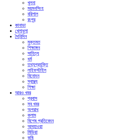
খুলনা
ময়মনসিংহ
বরিশাল
রংপুর
কানাডা
খেলাধুলা
দৈনিন্দিন
মুক্তমত
শিক্ষাঙ্গন
সাহিত্য
ধর্ম
তথ্যপ্রযুক্তি
লাইফস্টাইল
বিনোদন
স্বাস্থ্য
শিক্ষা
আরও খবর
প্রবাস
সব খবর
অপরাধ
কলাম
বিশেষ প্রতিবেদন
আবহাওয়া
মিডিয়া
কৃষি