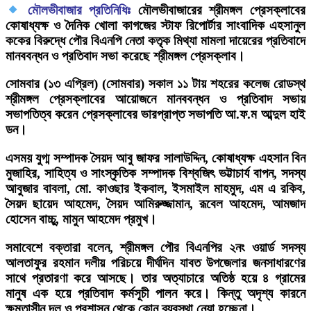
মৌলভীবাজার প্রতিনিধিঃ
মৌলভীবাজারের শ্রীমঙ্গল প্রেসক্লাবের
কোষাধ্যক্ষ ও দৈনিক খোলা কাগজের স্টাফ রিপোর্টার সাংবাদিক এহসানুল
ককের বিরুদ্ধে পৌর বিএনপি নেতা কতৃক মিথ্যা মামলা দায়েরের প্রতিবাদে
মানববন্ধন ও প্রতিবাদ সভা করেছে শ্রীমঙ্গল প্রেসক্লাব।
সোমবার (১৩ এপ্রিল) (সোমবার) সকাল ১১ টায় শহরের কলেজ রোডস্থ
শ্রীমঙ্গল প্রেসক্লাবের আয়োজনে মানববন্ধন ও প্রতিবাদ সভায়
সভাপতিত্ব করেন প্রেসক্লাবের ভারপ্রাপ্ত সভাপতি আ.ফ.ম আব্দুল হাই
ডন।
এসময় যুগ্ম সম্পাদক সৈয়দ আবু জাফর সালাউদ্দিন, কোষাধ্যক্ষ এহসান বিন
মুজাহির, সাহিত্য ও সাংস্কৃতিক সম্পাদক বিশ্বজিৎ ভট্টাচার্য বাপন, সদস্য
আবুজার বাবলা, মো. কাওছার ইকবাল, ইসমাইল মাহমুদ, এম এ রকিব,
সৈয়দ ছায়েদ আহমেদ, সৈয়দ আমিরুজ্জামান, রূবেল আহমেদ, আমজাদ
হোসেন বাচ্চু, মামুন আহমেদ প্রমুখ।
সমাবেশে বক্তারা বলেন, শ্রীমঙ্গল পৌর বিএনপির ২নং ওয়ার্ড সদস্য
আলতাফুর রহমান দলীয় পরিচয়ে দীর্ঘদিন যাবত উপজেলার জনসাধারণের
সাথে প্রতারণা করে আসছে। তার অত্যাচারে অতিষ্ঠ হয়ে ৪ গ্রামের
মানুষ এক হয়ে প্রতিবাদ কর্মসূচী পালন করে। কিন্তু অদৃশ্য কারনে
ক্ষমতাসীন দল ও প্রশাসন থেকে কোন ব্যবস্থা নেয়া হচ্ছেনা।