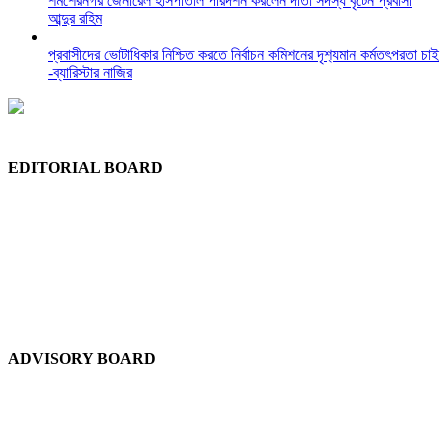
শমশেরনগর জেনারেল হাসপাতাল পরিদর্শন করলেন দাতা সদস্য বৃটেন প্রবাসী
আব্দুর রহিম
প্রবাসীদের ভোটাধিকার নিশ্চিত করতে নির্বাচন কমিশনের দৃশ‍্যমান কর্মতৎপরতা চাই
-ব্যারিস্টার নাজির
EDITORIAL BOARD
Chief Editor:
Abdul Quddus Chowdhury
Editor:
Ruhul Quddus Chowdhury
Publisher:
Sidratul Muntaha Chowdhury
News Editor:
Tuhel Chowdhury
Staff Reporter:
Shudip Dash
ADVISORY BOARD
Chief Advisor:
Dewan Shuaib Afzal
Advisor:
Dewan Abdul Gofran Chowdhury