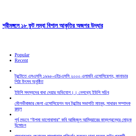
শ্রীমঙ্গলে ১৮ ফুট লম্বা বিশাল আকৃতির অজগর উদ্ধার
Popular
Recent
টরন্টোতে এসএসসি ১৯৯৮-এইচএসসি ২০০০ এলামনি এসোসিয়েশন, কানাডার
পিঠা উৎসব অনুষ্ঠিত
ইউপি সদস্যদের বাধা দেয়ার অভিযোগ।। নেপথ্যে ইউপি সচিব
মৌলভীবাজার জেলা এসোসিয়েশন অব টরন্টোর সভাপতি মাহবুব, সাধারন সম্পাদক
রুহুল
পূর্ব লন্ডনে “উপমা ভালোবাসার” কবি আজিজুল আম্বিয়ারের কাব্যগ্রন্থের মোড়ক
উন্মোচন