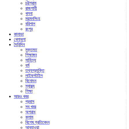
চট্টগ্রাম
রাজশাহী
খুলনা
ময়মনসিংহ
বরিশাল
রংপুর
কানাডা
খেলাধুলা
দৈনিন্দিন
মুক্তমত
শিক্ষাঙ্গন
সাহিত্য
ধর্ম
তথ্যপ্রযুক্তি
লাইফস্টাইল
বিনোদন
স্বাস্থ্য
শিক্ষা
আরও খবর
প্রবাস
সব খবর
অপরাধ
কলাম
বিশেষ প্রতিবেদন
আবহাওয়া