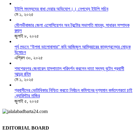
ইউপি সদস্যদের বাধা দেয়ার অভিযোগ।। নেপথ্যে ইউপি সচিব
মে ১, ২০২৫
মৌলভীবাজার জেলা এসোসিয়েশন অব টরন্টোর সভাপতি মাহবুব, সাধারন সম্পাদক
রুহুল
জুলাই ৮, ২০২৫
পূর্ব লন্ডনে “উপমা ভালোবাসার” কবি আজিজুল আম্বিয়ারের কাব্যগ্রন্থের মোড়ক
উন্মোচন
এপ্রিল ৩০, ২০২৫
শমশেরনগর জেনারেল হাসপাতাল পরিদর্শন করলেন দাতা সদস্য বৃটেন প্রবাসী
আব্দুর রহিম
মে ১, ২০২৫
প্রবাসীদের ভোটাধিকার নিশ্চিত করতে নির্বাচন কমিশনের দৃশ‍্যমান কর্মতৎপরতা চাই
-ব্যারিস্টার নাজির
জুলাই ৫, ২০২৫
EDITORIAL BOARD