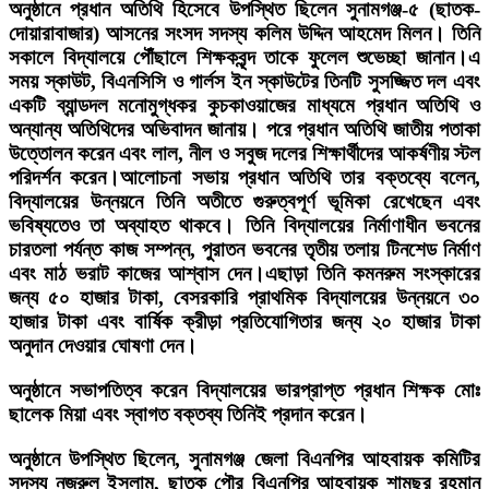
অনুষ্ঠানে প্রধান অতিথি হিসেবে উপস্থিত ছিলেন সুনামগঞ্জ-৫ (ছাতক-
দোয়ারাবাজার) আসনের সংসদ সদস্য কলিম উদ্দিন আহমেদ মিলন। তিনি
সকালে বিদ্যালয়ে পৌঁছালে শিক্ষকবৃন্দ তাকে ফুলেল শুভেচ্ছা জানান।এ
সময় স্কাউট, বিএনসিসি ও গার্লস ইন স্কাউটের তিনটি সুসজ্জিত দল এবং
একটি ব্যান্ডদল মনোমুগ্ধকর কুচকাওয়াজের মাধ্যমে প্রধান অতিথি ও
অন্যান্য অতিথিদের অভিবাদন জানায়। পরে প্রধান অতিথি জাতীয় পতাকা
উত্তোলন করেন এবং লাল, নীল ও সবুজ দলের শিক্ষার্থীদের আকর্ষণীয় স্টল
পরিদর্শন করেন।আলোচনা সভায় প্রধান অতিথি তার বক্তব্যে বলেন,
বিদ্যালয়ের উন্নয়নে তিনি অতীতে গুরুত্বপূর্ণ ভূমিকা রেখেছেন এবং
ভবিষ্যতেও তা অব্যাহত থাকবে। তিনি বিদ্যালয়ের নির্মাণাধীন ভবনের
চারতলা পর্যন্ত কাজ সম্পন্ন, পুরাতন ভবনের তৃতীয় তলায় টিনশেড নির্মাণ
এবং মাঠ ভরাট কাজের আশ্বাস দেন।এছাড়া তিনি কমনরুম সংস্কারের
জন্য ৫০ হাজার টাকা, বেসরকারি প্রাথমিক বিদ্যালয়ের উন্নয়নে ৩০
হাজার টাকা এবং বার্ষিক ক্রীড়া প্রতিযোগিতার জন্য ২০ হাজার টাকা
অনুদান দেওয়ার ঘোষণা দেন।
অনুষ্ঠানে সভাপতিত্ব করেন বিদ্যালয়ের ভারপ্রাপ্ত প্রধান শিক্ষক মোঃ
ছালেক মিয়া এবং স্বাগত বক্তব্য তিনিই প্রদান করেন।
অনুষ্ঠানে উপস্থিত ছিলেন, সুনামগঞ্জ জেলা বিএনপির আহবায়ক কমিটির
সদস্য নজরুল ইসলাম, ছাতক পৌর বিএনপির আহবায়ক শামছুর রহমান