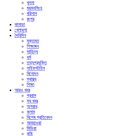
খুলনা
ময়মনসিংহ
বরিশাল
রংপুর
কানাডা
খেলাধুলা
দৈনিন্দিন
মুক্তমত
শিক্ষাঙ্গন
সাহিত্য
ধর্ম
তথ্যপ্রযুক্তি
লাইফস্টাইল
বিনোদন
স্বাস্থ্য
শিক্ষা
আরও খবর
প্রবাস
সব খবর
অপরাধ
কলাম
বিশেষ প্রতিবেদন
আবহাওয়া
মিডিয়া
কৃষি