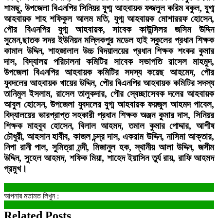
শামছু, উপজেলা বিএনপির সিনিয়র যুগ্ম আহবায়ক ফজলুল করিম বকুল, যুগ্ম
আহবায়ক শাহ শফিকুল আলম মতি, যুগ্ম আহবায়ক মোশাররফ হোসেন,
পৌর বিএনপির যুগ্ম আহবায়ক, সাবেক কাউন্সিলর জসিম উদ্দিন
সুমেন,ছাতক সদর ইউনিয়ন মল্লিকপুর মডেল হাই স্কুলের প্রধান শিক্ষক
কামাল উদ্দিন, শাহজালাল উচ্চ বিদয়ালয়ের প্রধান শিক্ষক শংকর কুমার
দাস, বিদ্যালয় পরিচালনা কমিটির সাবেক সভাপতি রাসেল মাহমুদ,
উপজেলা বিএনপির আহবায়ক কমিটির সদস্য কয়েছ আহমেদ, পৌর
যুবদলের আহবায়ক খায়ের উদ্দিন, পৌর বিএনপির আহবায়ক কমিটির সদস্য
তানিমুল ইসলাম, রাসেল তালুকদার, পৌর স্বেচ্ছাসেবক দলের আহবায়ক
আবুল হোসেন, উপজেলা যুবদলের যুগ্ম আহবায়ক ফয়জুল আহমদ পাবেল,
বিদ্যালয়ের ভারপ্রাপ্ত সহকারী প্রধান শিক্ষক অঞ্জন কুমার দাস, সিনিয়র
শিক্ষক মাহবুব হোসেন, বিলাল আহমদ, তমাল কুমার পোদ্দার, আশীষ
চৌধুরী, আহসান হাবীব, কাজল চন্দ্র দাস, একরাম উদ্দিন, নাসিমা আক্তার,
নিপা রানী পাল, সুমিত্রা নন্দী, মিজানুল হক, স্থানীয় আলা উদ্দিন, জসীম
উদ্দিন, সুহেল আহমদ, শফিক মিয়া, শাহেদ ইয়াসিন তুর্য রায়, রাফি আহমদ
প্রমুখ।
আপনার মতামত লিখুন :
Related Posts