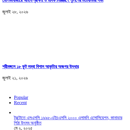
মৌলভীবাজারে আইন-শৃঙ্খলা ও মাদক নিয়ন্ত্রণে পুলিশের মতবিনিময় সভা
জুলাই ২৮, ২০২৬
শ্রীমঙ্গলে ১৮ ফুট লম্বা বিশাল আকৃতির অজগর উদ্ধার
জুলাই ২১, ২০২৬
Popular
Recent
টরন্টোতে এসএসসি ১৯৯৮-এইচএসসি ২০০০ এলামনি এসোসিয়েশন, কানাডার
পিঠা উৎসব অনুষ্ঠিত
মে ২, ২০২৫