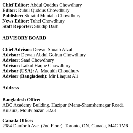
Chief Editor:
Abdul Quddus Chowdhury
Editor:
Ruhul Quddus Chowdhury
Publisher:
Sidratul Muntaha Chowdhury
News Editor:
Tuhel Chowdhury
Staff Reporter:
Shudip Dash
ADVISORY BOARD
Chief Advisor:
Dewan Shuaib Afzal
Advisor:
Dewan Abdul Gofran Chowdhury
Advisor:
Saad Chowdhury
Advisor:
Laikul Haque Chowdhury
Advisor (USA):
A. Muquith Choudhury
Advisor (Bangladesh):
Mir Liaquat Ali
Address
Bangladesh Office:
ABC Academy Building, Hazipur (Manu-Shamshernagar Road),
Kulaura, Moulvibazar -3223
Canada Office:
2984 Danforth Ave. (2nd Floor), Toronto, ON, Canada, M4C 1M6