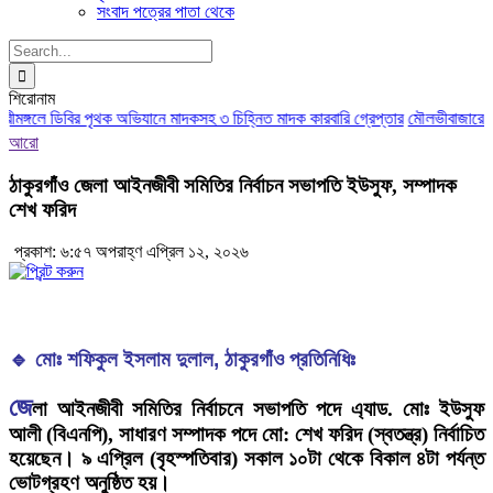
সংবাদ পত্রের পাতা থেকে
Search
for:
শিরোনাম
ীমঙ্গলে ডিবির পৃথক অভিযানে মাদকসহ ৩ চিহ্নিত মাদক কারবারি গ্রেপ্তার
মৌলভীবাজারে আইন-
আরো
ঠাকুরগাঁও জেলা আইনজীবী সমিতির নির্বাচন সভাপতি ইউসুফ, সম্পাদক
শেখ ফরিদ
প্রকাশ: ৬:৫৭ অপরাহ্ণ এপ্রিল ১২, ২০২৬
🔹 মোঃ শফিকুল ইসলাম দুলাল, ঠাকুরগাঁও প্রতিনিধিঃ
জে
লা আইনজীবী সমিতির নির্বাচনে সভাপতি পদে এ্যাড. মোঃ ইউসুফ
আলী (বিএনপি), সাধারণ সম্পাদক পদে মো: শেখ ফরিদ (স্বতন্ত্র) নির্বাচিত
হয়েছেন। ৯ এপ্রিল (বৃহস্পতিবার) সকাল ১০টা থেকে বিকাল ৪টা পর্যন্ত
ভোটগ্রহণ অনুষ্ঠিত হয়।