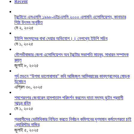
Recent
টরন্টোতে এসএসসি ১৯৯৮-এইচএসসি ২০০০ এলামনি এসোসিয়েশন, কানাডার
পিঠা উৎসব অনুষ্ঠিত
মে ২, ২০২৫
ইউপি সদস্যদের বাধা দেয়ার অভিযোগ।। নেপথ্যে ইউপি সচিব
মে ১, ২০২৫
মৌলভীবাজার জেলা এসোসিয়েশন অব টরন্টোর সভাপতি মাহবুব, সাধারন সম্পাদক
রুহুল
জুলাই ৮, ২০২৫
পূর্ব লন্ডনে “উপমা ভালোবাসার” কবি আজিজুল আম্বিয়ারের কাব্যগ্রন্থের মোড়ক
উন্মোচন
এপ্রিল ৩০, ২০২৫
শমশেরনগর জেনারেল হাসপাতাল পরিদর্শন করলেন দাতা সদস্য বৃটেন প্রবাসী
আব্দুর রহিম
মে ১, ২০২৫
প্রবাসীদের ভোটাধিকার নিশ্চিত করতে নির্বাচন কমিশনের দৃশ‍্যমান কর্মতৎপরতা চাই
-ব্যারিস্টার নাজির
জুলাই ৫, ২০২৫