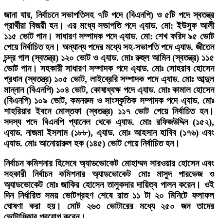
জানা যায়, নির্বাচনে সভাপতিসহ ৭টি পদে (বিএনপি) ও ৫টি পদে স্বতন্ত্র
প্রার্থীরা বিজয়ী হন। এর মধ্যে সভাপতি পদে এ্যাড. মো: ইউসুফ আলী
১১৫ ভোট পান। সাধারণ সম্পাদক পদে এ্যাড. মো: শেখ ফরিদ ৯৫ ভোট
পেয়ে নির্বাচিত হন। অন্যান্য পদের মধ্যে সহ-সভাপতি পদে এ্যাড. জীতেন
চন্দ্র পাল (স্বতন্ত্র) ১২০ ভোট ও এ্যাড. মোঃ রুহুল আমিন (স্বতন্ত্র) ১১৫
ভোট পান। সহকারী সাধারণ সম্পাদক পদে এ্যাড. মোঃ সোহরাব হোসেন
প্রধান (স্বতন্ত্র) ১০৫ ভোট, লাইব্রেরি সম্পাদক পদে এ্যাড. মোঃ আব্দুল
মান্নান (বিএনপি) ১০৪ ভোট, কোষাধ্যক্ষ পদে এ্যাড. মোঃ কামাল হোসেন
(বিএনপি) ১০৯ ভোট, কমনরুম ও সাংস্কৃতিক সম্পাদক পদে এ্যাড. মোঃ
শাহরিয়ার ইবনে মোস্তফা (স্বতন্ত্র) ১১৭ ভোট পেয়ে নির্বাচিত হন।
সদস্য পদে বিএনপি প্যানেল থেকে এ্যাড. মোঃ রফিজউদ্দিন (১৫২),
এ্যাড. নাজমা ইসলাম (১৮৮), এ্যাড. মোঃ আহসান হাবিব (১৭৬) এবং
এ্যাড. মোঃ আনোয়ারুল হক (১৪৫) ভোট পেয়ে নির্বাচিত হন।
নির্বাচন কমিশনার হিসেবে অ্যাডভোকেট মোহাম্মদ সারওয়ার হোসেন এবং
সহকারী নির্বাচন কমিশনার অ্যাডভোকেট মোঃ মাসুদ পারভেজ ও
অ্যাডভোকেট মোঃ জাকির হোসেন তালুকদার দায়িত্ব পালন করেন। ওই
দিন নির্ধারিত সময় ভোটগ্রহণ শেষে রাত ১১ টা ২০ মিনিটে ফলাফল
ঘোষণা করা হয়। মোট ২৬৩ ভোটারের মধ্যে ২৫০ জন তাদের
ভোটাধিকার প্রয়োগ করেন।