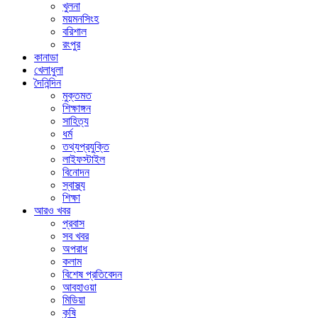
খুলনা
ময়মনসিংহ
বরিশাল
রংপুর
কানাডা
খেলাধুলা
দৈনিন্দিন
মুক্তমত
শিক্ষাঙ্গন
সাহিত্য
ধর্ম
তথ্যপ্রযুক্তি
লাইফস্টাইল
বিনোদন
স্বাস্থ্য
শিক্ষা
আরও খবর
প্রবাস
সব খবর
অপরাধ
কলাম
বিশেষ প্রতিবেদন
আবহাওয়া
মিডিয়া
কৃষি