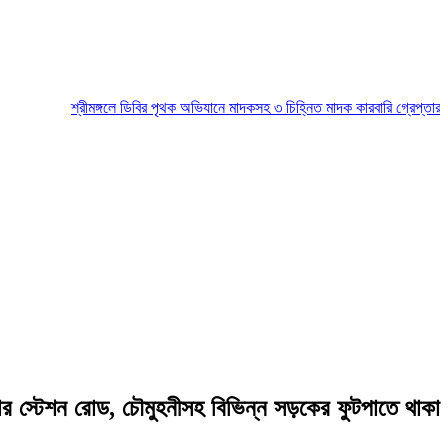
শ্রীমঙ্গলে ডিবির পৃথক অভিযানে মাদকসহ ৩ চিহ্নিত মাদক কারবারি গ্রেপ্তার
মৌলভীব
ার স্টেশন রোড, চৌমুহনীসহ বিভিন্ন সড়কের ফুটপাতে থাকা