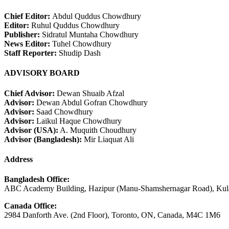
Chief Editor:
Abdul Quddus Chowdhury
Editor:
Ruhul Quddus Chowdhury
Publisher:
Sidratul Muntaha Chowdhury
News Editor:
Tuhel Chowdhury
Staff Reporter:
Shudip Dash
ADVISORY BOARD
Chief Advisor:
Dewan Shuaib Afzal
Advisor:
Dewan Abdul Gofran Chowdhury
Advisor:
Saad Chowdhury
Advisor:
Laikul Haque Chowdhury
Advisor (USA):
A. Muquith Choudhury
Advisor (Bangladesh):
Mir Liaquat Ali
Address
Bangladesh Office:
ABC Academy Building, Hazipur (Manu-Shamshernagar Road), Kula
Canada Office:
2984 Danforth Ave. (2nd Floor), Toronto, ON, Canada, M4C 1M6