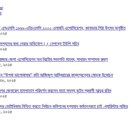
ar
t
তে এসএসসি ১৯৯৮-এইচএসসি ২০০০ এলামনি এসোসিয়েশন, কানাডার পিঠা উৎসব অনুষ্ঠিত
২০২৫
দস্যদের বাধা দেয়ার অভিযোগ।। নেপথ্যে ইউপি সচিব
২০২৫
াজার জেলা এসোসিয়েশন অব টরন্টোর সভাপতি মাহবুব, সাধারন সম্পাদক রুহুল
৮, ২০২৫
ন্ডনে “উপমা ভালোবাসার” কবি আজিজুল আম্বিয়ারের কাব্যগ্রন্থের মোড়ক উন্মোচন
 ৩০, ২০২৫
র জেনারেল হাসপাতাল পরিদর্শন করলেন দাতা সদস্য বৃটেন প্রবাসী আব্দুর রহিম
২০২৫
দের ভোটাধিকার নিশ্চিত করতে নির্বাচন কমিশনের দৃশ‍্যমান কর্মতৎপরতা চাই -ব্যারিস্টার নাজির
৫, ২০২৫