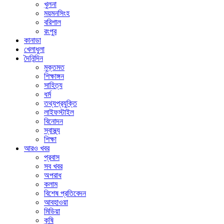
খুলনা
ময়মনসিংহ
বরিশাল
রংপুর
কানাডা
খেলাধুলা
দৈনিন্দিন
মুক্তমত
শিক্ষাঙ্গন
সাহিত্য
ধর্ম
তথ্যপ্রযুক্তি
লাইফস্টাইল
বিনোদন
স্বাস্থ্য
শিক্ষা
আরও খবর
প্রবাস
সব খবর
অপরাধ
কলাম
বিশেষ প্রতিবেদন
আবহাওয়া
মিডিয়া
কৃষি