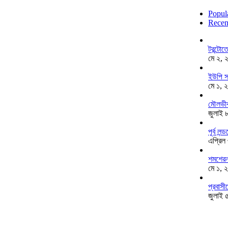
Popul
Recen
টরন্টো
মে ২, 
ইউপি স
মে ১, 
মৌলভীব
জুলাই 
পূর্ব ল
এপ্রিল
শমশেরনগ
মে ১, 
প্রবাসী
জুলাই 