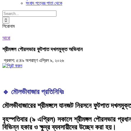
সংবাদ পত্রের পাতা থেকে
Search
for:
শিরোনাম
আরো
শ্রীমঙ্গল পৌরসভার ফুটপাত দখলমুক্ত অভিযান
প্রকাশ: ৫:৪৯ অপরাহ্ণ এপ্রিল ৯, ২০২৬
🔹 মৌলভীবাজার প্রতিনিধিঃ
মৌলভীবাজারের শ্রীমঙ্গলে যানজট নিরসনে ফুটপাত দখলমুক্
বৃহস্পতিবার (৯ এপ্রিল) সকালে শ্রীমঙ্গল পৌরসভার প্র
বিভিন্ন হকার ও ক্ষুদ্র ব্যবসায়ীদের উচ্ছেদ করা হয়।