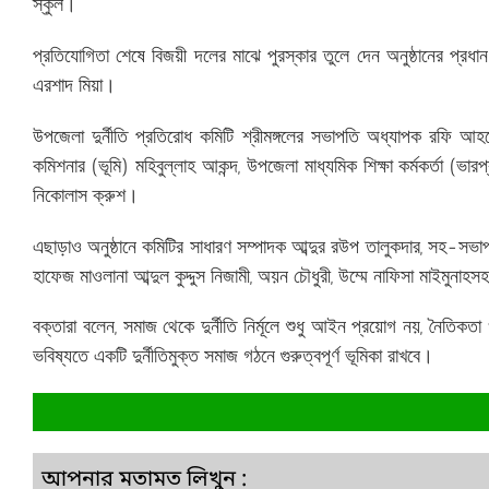
স্কুল।
প্রতিযোগিতা শেষে বিজয়ী দলের মাঝে পুরস্কার তুলে দেন অনুষ্ঠানের প্রধা
এরশাদ মিয়া।
উপজেলা দুর্নীতি প্রতিরোধ কমিটি শ্রীমঙ্গলের সভাপতি অধ্যাপক রফি আ
কমিশনার (ভূমি) মহিবুল্লাহ আকন্দ, উপজেলা মাধ্যমিক শিক্ষা কর্মকর্তা (ভার
নিকোলাস ক্রুশ।
এছাড়াও অনুষ্ঠানে কমিটির সাধারণ সম্পাদক আব্দুর রউপ তালুকদার, সহ-সভাপ
হাফেজ মাওলানা আব্দুল কুদ্দুস নিজামী, অয়ন চৌধুরী, উম্মে নাফিসা মাইমুনাহসহ
বক্তারা বলেন, সমাজ থেকে দুর্নীতি নির্মূলে শুধু আইন প্রয়োগ নয়, নৈতিকতা ও
ভবিষ্যতে একটি দুর্নীতিমুক্ত সমাজ গঠনে গুরুত্বপূর্ণ ভূমিকা রাখবে।
আপনার মতামত লিখুন :