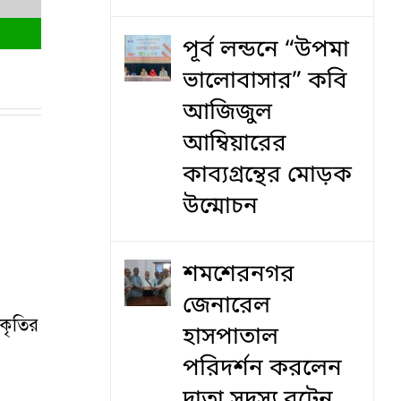
পূর্ব লন্ডনে “উপমা
ভালোবাসার” কবি
আজিজুল
আম্বিয়ারের
কাব্যগ্রন্থের মোড়ক
উন্মোচন
শমশেরনগর
জেনারেল
আকৃতির
হাসপাতাল
পরিদর্শন করলেন
দাতা সদস্য বৃটেন