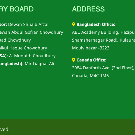
RY BOARD
ADDRESS
sor:
Dewan Shuaib Afzal
Bangladesh Office:
wan Abdul Gofran Chowdhury
ABC Academy Building, Hazipu
aad Chowdhury
Shamshernagar Road), Kulaura
ikul Haque Chowdhury
Moulvibazar -3223
SA):
A. Muquith Choudhury
Canada Office:
angladesh):
Mir Liaquat Ali
2984 Danforth Ave. (2nd Floor),
Canada, M4C 1M6
rved.