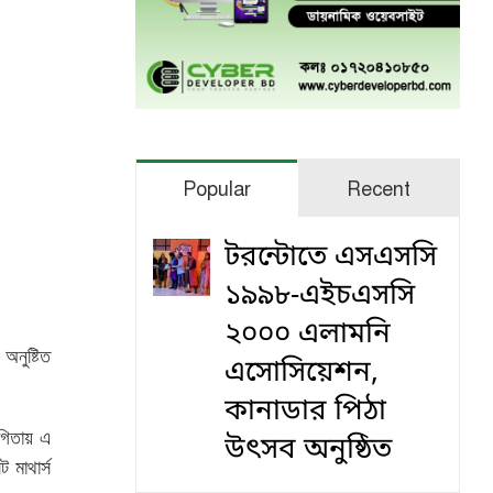
Popular
Recent
টরন্টোতে এসএসসি
১৯৯৮-এইচএসসি
২০০০ এলামনি
অনুষ্টিত
এসোসিয়েশন,
কানাডার পিঠা
োগিতায় এ
উৎসব অনুষ্ঠিত
ট মাথার্স