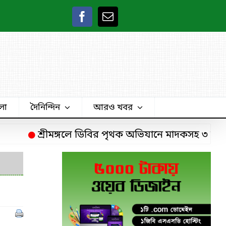
লা
দৈনিন্দিন
আরও খবর
শ্রীমঙ্গলে ডিবির পৃথক অভিযানে মাদকসহ ৩ চিহ্নিত ম