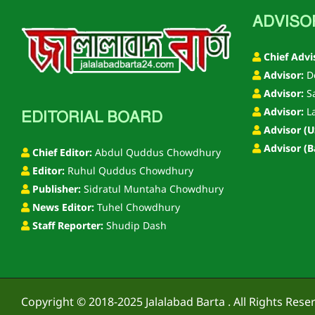
ADVISO
Chief Advi
Advisor:
De
Advisor:
S
Advisor:
La
EDITORIAL BOARD
Advisor (U
Advisor (B
Chief Editor:
Abdul Quddus Chowdhury
Editor:
Ruhul Quddus Chowdhury
Publisher:
Sidratul Muntaha Chowdhury
News Editor:
Tuhel Chowdhury
Staff Reporter:
Shudip Dash
Copyright © 2018-2025
Jalalabad Barta
. All Rights Rese