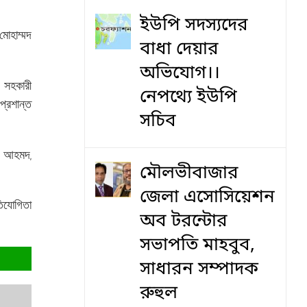
ইউপি সদস্যদের
মোহাম্মদ
বাধা দেয়ার
অভিযোগ।।
 সহকারী
নেপথ্যে ইউপি
প্রশান্ত
সচিব
েদ আহমদ,
মৌলভীবাজার
জেলা এসোসিয়েশন
তিযোগিতা
অব টরন্টোর
সভাপতি মাহবুব,
সাধারন সম্পাদক
রুহুল