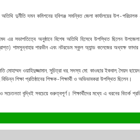
ন অতিথি দুর্নীতি দমন কমিশনের হবিগঞ্জ সমন্বিত জেলা কার্যালয়ের উপ-পরিচালক 
হমেদ এর সভাপতিত্বে অনুষ্ঠানে বিশেষ অতিথি হিসেবে উপস্থিত ছিলেন উপজেলা
প্রাপ্ত) শামসুন্নাহার পারভীন এবং নটরডেম স্কুল অ্যান্ড কলেজের অধ্যক্ষ ফাদার 
তি মোহাম্মদ ওয়াহিদুজ্জামান, সুচিত্রা ধর, সদস্য মো. কাওছার ইকবাল, সৈয়দ ছায়
 বিভিন্ন শিক্ষা প্রতিষ্ঠানের শিক্ষক-শিক্ষার্থী ও অভিভাবকরা উপস্থিত ছিলেন।
 সচেতনতা বৃদ্ধিই সবচেয়ে গুরুত্বপূর্ণ। শিক্ষার্থীদের মধ্যে এ ধরনের বিতর্ক প্র