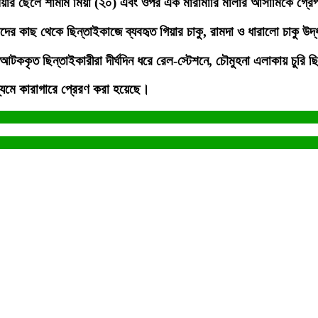
য়ার ছেলে শামীম মিয়া (২০) এবং ওপর এক মারামারি মালার আসামিকে গ্রে
দের কাছ থেকে ছিন্তাইকাজে ব্যবহৃত গিয়ার চাকু, রামদা ও ধারালো চাকু উদ
, আটককৃত ছিন্তাইকারীরা দীর্ঘদিন ধরে রেল-স্টেশনে, চৌমুহনা এলাকায় চুরি
্যমে কারাগারে প্রেরণ করা হয়েছে।