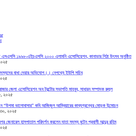
ar
t
তে এসএসসি ১৯৯৮-এইচএসসি ২০০০ এলামনি এসোসিয়েশন, কানাডার পিঠা উৎসব অনুষ্ঠিত
২০২৫
দস্যদের বাধা দেয়ার অভিযোগ।। নেপথ্যে ইউপি সচিব
২০২৫
াজার জেলা এসোসিয়েশন অব টরন্টোর সভাপতি মাহবুব, সাধারন সম্পাদক রুহুল
৮, ২০২৫
ন্ডনে “উপমা ভালোবাসার” কবি আজিজুল আম্বিয়ারের কাব্যগ্রন্থের মোড়ক উন্মোচন
 ৩০, ২০২৫
র জেনারেল হাসপাতাল পরিদর্শন করলেন দাতা সদস্য বৃটেন প্রবাসী আব্দুর রহিম
২০২৫