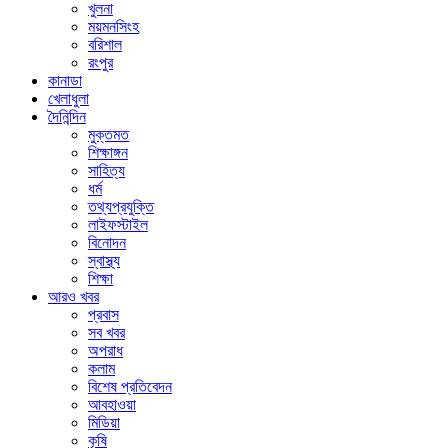
খুলনা
ময়মনসিংহ
বরিশাল
রংপুর
কানাডা
খেলাধুলা
দৈনিন্দিন
মুক্তমত
শিক্ষাঙ্গন
সাহিত্য
ধর্ম
তথ্যপ্রযুক্তি
লাইফস্টাইল
বিনোদন
স্বাস্থ্য
শিক্ষা
আরও খবর
প্রবাস
সব খবর
অপরাধ
কলাম
বিশেষ প্রতিবেদন
আবহাওয়া
মিডিয়া
কৃষি