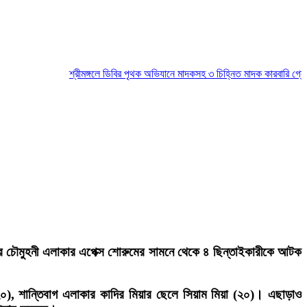
শ্রীমঙ্গলে ডিবির পৃথক অভিযানে মাদকসহ ৩ চিহ্নিত মাদক কারবারি গ্রেপ্তার
হরের চৌমুহনী এলাকার এপেক্স শোরুমের সামনে থেকে ৪ ছিন্তাইকারীকে আটক
০), শান্তিবাগ এলাকার কাদির মিয়ার ছেলে সিয়াম মিয়া (২০)। এছাড়াও