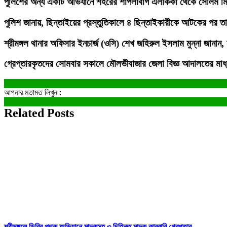
পুলিশের অন্য একটি অভিযানে শহরের শাপলাবাগ এলাককা থেকে সেলিম মি
পুলিশ জানায়, ছিন্তাইয়ের প্রস্তুতিকালে ৪ ছিন্তাইকারীকে আটকের পর তা
শ্রীমঙ্গল থানার অফিসার ইনচার্জ (ওসি) শেখ জহিরুল ইসলাম মুন্না জানান
গ্রেপ্তারকৃতদের সোমবার সকালে মৌলভীবাজার জেলা বিজ্ঞ আদালতের মাধ
আপনার মতামত লিখুন :
Related Posts
শ্রীমঙ্গলে ডিবির পৃথক অভিযানে মাদকসহ ৩ চিহ্নিত মাদক কারবারি গ্রেপ্তার