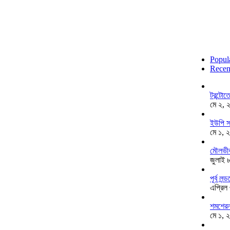
Popul
Recen
টরন্টো
মে ২, 
ইউপি স
মে ১, 
মৌলভীব
জুলাই 
পূর্ব ল
এপ্রিল
শমশেরনগ
মে ১, 