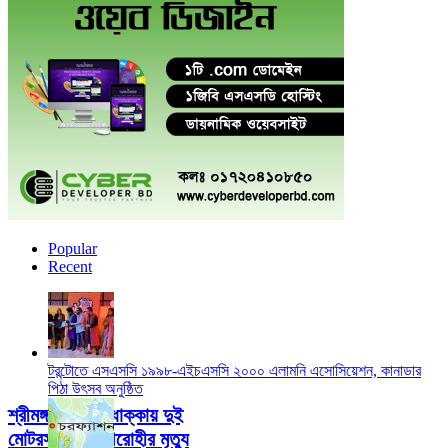
বোনের বাড়িঘর দখলে নিতে
হামলা-মামলার অভিযোগ
ভাইয়ের বিরুদ্ধে
Popular
Recent
টরন্টোতে এসএসসি ১৯৯৮-এইচএসসি ২০০০ এলামনি এসোসিয়েশন, কানাডার
পিঠা উৎসব অনুষ্ঠিত
শ্রীমঙ্গলে বাসের ধাক্কায় দুই
মোটরসাইকেল আরোহীর মৃত্যু