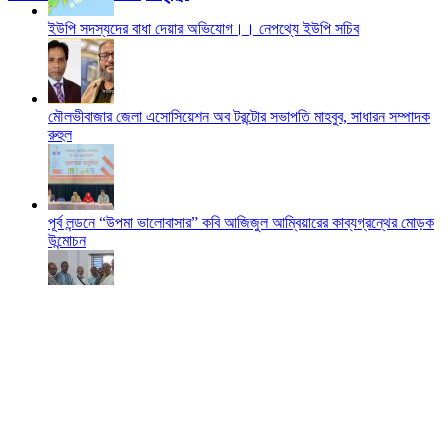
ইউপি সদস্যদের বাধা দেয়ার অভিযোগ।। নেপথ্যে ইউপি সচিব
মৌলভীবাজার জেলা এসোসিয়েশন অব টরন্টোর সভাপতি মাহবুব, সাধারন সম্পাদক
রুহুল
পূর্ব লন্ডনে “উপমা ভালোবাসার” কবি আজিজুল আম্বিয়ারের কাব্যগ্রন্থের মোড়ক
উন্মোচন
শমশেরনগর জেনারেল হাসপাতাল পরিদর্শন করলেন দাতা সদস্য বৃটেন প্রবাসী
আব্দুর রহিম
প্রবাসীদের ভোটাধিকার নিশ্চিত করতে নির্বাচন কমিশনের দৃশ‍্যমান কর্মতৎপরতা চাই