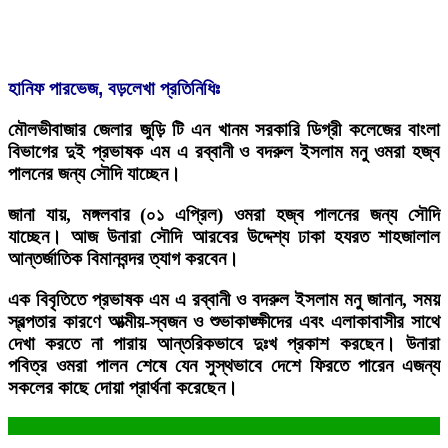
হানিফ পারভেজ, বড়লেখা প্রতিনিধিঃ
মৌলভীবাজার জেলার জুড়ি টি এন খানম সরকারি ডিগ্রী কলেজের বাংলা
বিভাগের দুই প্রভাষক এম এ রব্বানী ও বদরুল ইসলাম মনু ওমরা হজ্ব
পালনের জন্য সৌদি যাচ্ছেন।
জানা যায়, মঙ্গলবার (০১ এপ্রিল) ওমরা হজ্ব পালনের জন্য সৌদি
যাচ্ছেন। আজ উনারা সৌদি আরবের উদ্দেশ্য ঢাকা হযরত শাহজালাল
আন্তর্জাতিক বিমানবন্দর ত্যাগ করবেন।
এক বিবৃতিতে প্রভাষক এম এ রব্বানী ও বদরুল ইসলাম মনু জানান, সময়
স্বল্পতার কারণে আত্মীয়-স্বজন ও শুভাকাঙ্ক্ষীদের এবং এলাকাবাসীর সাথে
দেখা করতে না পারায় আন্তরিকভাবে দুঃখ প্রকাশ করছেন। উনারা
পবিত্র ওমরা পালন শেষে যেন সুস্থভাবে দেশে ফিরতে পারেন এজন্য
সকলের কাছে দোয়া প্রার্থনা করেছেন।