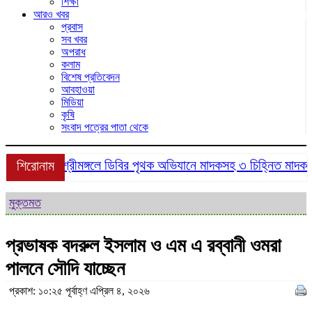
শিক্ষা
আরও খবর
প্রবাস
সব খবর
অপরাধ
কলাম
বিশেষ প্রতিবেদন
আবহাওয়া
মিডিয়া
কৃষি
সংবাদ পত্রের পাতা থেকে
শ্রীমঙ্গলে ডিবির পৃথক অভিযানে মাদকসহ ৩ চিহ্নিত মাদক কারব
শিরোনাম
মুক্তমত
প্রভাষক বদরুল ইসলাম ও এম এ রব্বানী ওমরা
পালনে সৌদি যাচ্ছেন
প্রকাশ: ১০:২৫ পূর্বাহ্ণ এপ্রিল ৪, ২০২৬