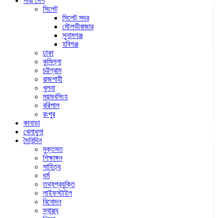
সারা দেশ
সিলেট
সিলেট সদর
মৌলভীবাজার
সুনামগঞ্জ
হবিগঞ্জ
ঢাকা
কুমিল্লা
চট্টগ্রাম
রাজশাহী
খুলনা
ময়মনসিংহ
বরিশাল
রংপুর
কানাডা
খেলাধুলা
দৈনিন্দিন
মুক্তমত
শিক্ষাঙ্গন
সাহিত্য
ধর্ম
তথ্যপ্রযুক্তি
লাইফস্টাইল
বিনোদন
স্বাস্থ্য