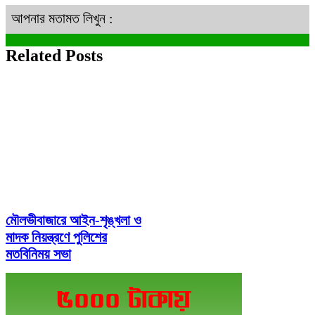
আপনার মতামত লিখুন :
Related Posts
মৌলভীবাজারে আইন-শৃঙ্খলা ও
মাদক নিয়ন্ত্রণে পুলিশের
মতবিনিময় সভা