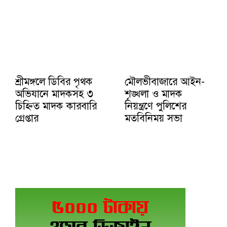
শ্রীমঙ্গলে ডিবির পৃথক
মৌলভীবাজারে আইন-
অভিযানে মাদকসহ ৩
শৃঙ্খলা ও মাদক
চিহ্নিত মাদক কারবারি
নিয়ন্ত্রণে পুলিশের
গ্রেপ্তার
মতবিনিময় সভা