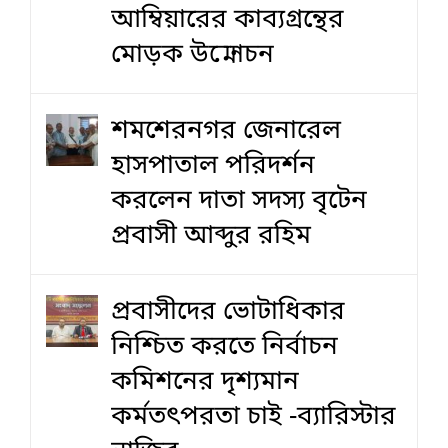
আম্বিয়ারের কাব্যগ্রন্থের
মোড়ক উন্মোচন
শমশেরনগর জেনারেল
হাসপাতাল পরিদর্শন
করলেন দাতা সদস্য বৃটেন
প্রবাসী আব্দুর রহিম
প্রবাসীদের ভোটাধিকার
নিশ্চিত করতে নির্বাচন
কমিশনের দৃশ‍্যমান
কর্মতৎপরতা চাই -ব্যারিস্টার