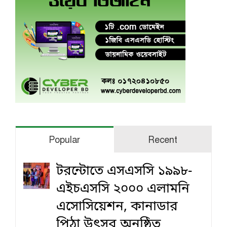
Popular
Recent
টরন্টোতে এসএসসি ১৯৯৮-
এইচএসসি ২০০০ এলামনি
এসোসিয়েশন, কানাডার
পিঠা উৎসব অনুষ্ঠিত