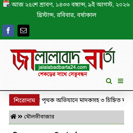
Skip
আজ ২৫শে শ্রাবণ, ১৪৩৩ বঙ্গাব্দ, ৯ই আগস্ট, ২০২৬
to
খ্রিস্টাব্দ, রবিবার, বর্ষাকাল
content
রীমঙ্গলে ডিবির পৃথক অভিযানে মাদকসহ ৩ চিহ্নিত মাদক কারব
শিরোনাম
মৌলভীবাজার