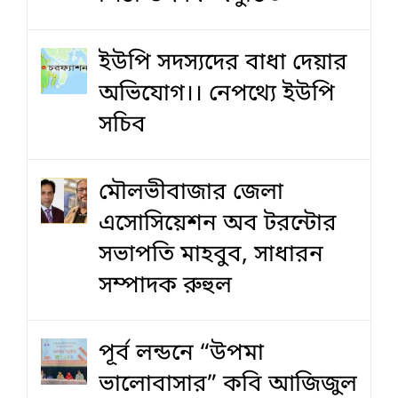
ইউপি সদস্যদের বাধা দেয়ার
অভিযোগ।। নেপথ্যে ইউপি
সচিব
মৌলভীবাজার জেলা
এসোসিয়েশন অব টরন্টোর
সভাপতি মাহবুব, সাধারন
সম্পাদক রুহুল
পূর্ব লন্ডনে “উপমা
ভালোবাসার” কবি আজিজুল