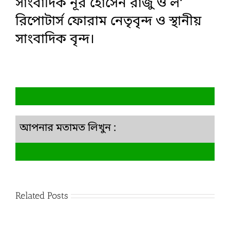
সাংবাদিক নূর হোসেন রাজু ও ল‘
রিপোটার্স ফোরাম নেতৃবৃন্দ ও স্থানীয়
সাংবাদিক বৃন্দ।
আপনার মতামত লিখুন :
Related Posts