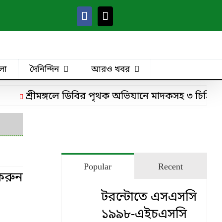
লা
দৈনিন্দিন
আরও খবর
শ্রীমঙ্গলে ডিবির পৃথক অভিযানে মাদকসহ ৩ চিহ্নিত মাদ
Popular
Recent
টরন্টোতে এসএসসি
১৯৯৮-এইচএসসি