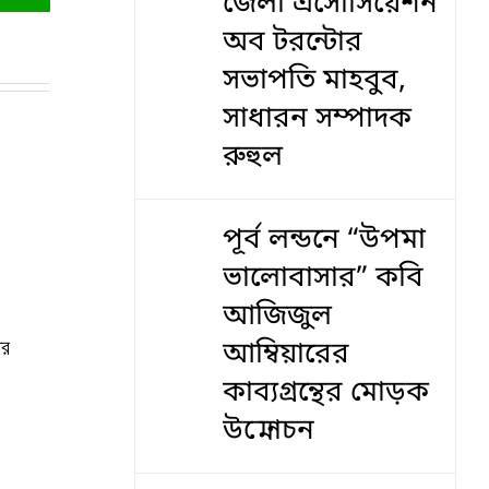
জেলা এসোসিয়েশন
অব টরন্টোর
সভাপতি মাহবুব,
সাধারন সম্পাদক
রুহুল
পূর্ব লন্ডনে “উপমা
ভালোবাসার” কবি
আজিজুল
ির
আম্বিয়ারের
কাব্যগ্রন্থের মোড়ক
উন্মোচন