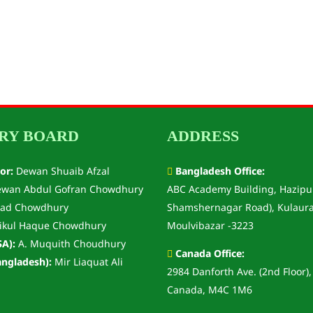
RY BOARD
ADDRESS
or:
Dewan Shuaib Afzal
Bangladesh Office:
wan Abdul Gofran Chowdhury
ABC Academy Building, Hazipu
ad Chowdhury
Shamshernagar Road), Kulaura
ikul Haque Chowdhury
Moulvibazar -3223
A):
A. Muquith Choudhury
Canada Office:
ngladesh):
Mir Liaquat Ali
2984 Danforth Ave. (2nd Floor),
Canada, M4C 1M6