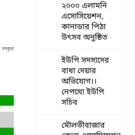
২০০০ এলামনি
এসোসিয়েশন,
কানাডার পিঠা
উৎসব অনুষ্ঠিত
র নলকুড়া
ইউপি সদস্যদের
বাধা দেয়ার
অভিযোগ।।
নেপথ্যে ইউপি
সচিব
মৌলভীবাজার