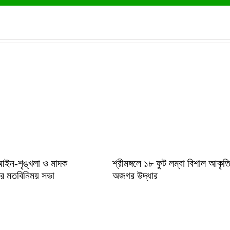
আইন-শৃঙ্খলা ও মাদক
শ্রীমঙ্গলে ১৮ ফুট লম্বা বিশাল আকৃত
শের মতবিনিময় সভা
অজগর উদ্ধার