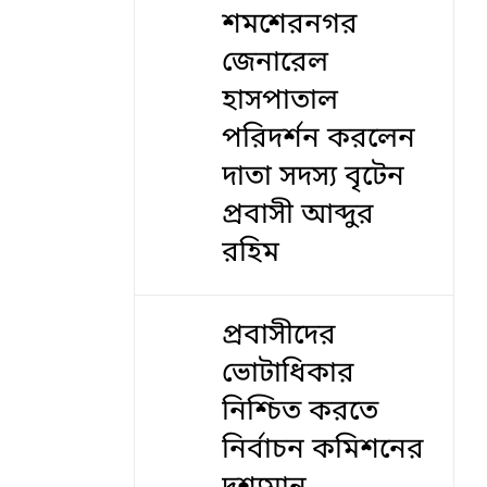
শমশেরনগর
জেনারেল
হাসপাতাল
পরিদর্শন করলেন
দাতা সদস্য বৃটেন
প্রবাসী আব্দুর
রহিম
প্রবাসীদের
ভোটাধিকার
নিশ্চিত করতে
নির্বাচন কমিশনের