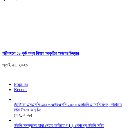
শ্রীমঙ্গলে ১৮ ফুট লম্বা বিশাল আকৃতির অজগর উদ্ধার
জুলাই ২১, ২০২৬
Popular
Recent
টরন্টোতে এসএসসি ১৯৯৮-এইচএসসি ২০০০ এলামনি এসোসিয়েশন, কানাডার
পিঠা উৎসব অনুষ্ঠিত
মে ২, ২০২৫
ইউপি সদস্যদের বাধা দেয়ার অভিযোগ।। নেপথ্যে ইউপি সচিব