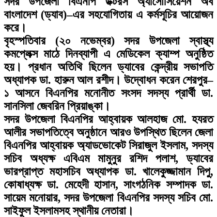
সদর উপজেলা বিএনপি ডক্টরস অ্যাসোসিয়েশন অব
বাংলাদেশ (ড্যাব)–এর সহযোগিতায় এ কর্মসূচির আয়োজন
করে।
বৃহস্পতিবার (২০ নভেম্বর) সদর উপজেলা স্বাস্থ্য
কমপ্লেক্স মাঠে দিনব্যাপী এ মেডিকেল ক্যাম্প অনুষ্ঠিত
হয়। প্রধান অতিথি ছিলেন ড্যাবের কেন্দ্রীয় সভাপতি
অধ্যাপক ডা. হারুন আল রশীদ। উদ্বোধন করেন শেরপুর–
১ আসনে বিএনপির মনোনীত সংসদ সদস্য প্রার্থী ডা.
সানসিলা জেবরিন প্রিয়াঙ্কা।
সদর উপজেলা বিএনপির আহ্বায়ক আলহাজ মো. হযরত
আলীর সভাপতিত্বে অনুষ্ঠানে আরও উপস্থিত ছিলেন জেলা
বিএনপির আহ্বায়ক অ্যাডভোকেট সিরাজুল ইসলাম, সদস্য
সচিব অধ্যক্ষ এবিএম মামুনুর রশিদ পলাশ, ড্যাবের
ভারপ্রাপ্ত মহাসচিব অধ্যাপক ডা. খালেকুজ্জামান দিপু,
কোষাধ্যক্ষ ডা. মেহেদী হাসান, সাংগঠনিক সম্পাদক ডা.
সায়েম মনোয়ার, সদর উপজেলা বিএনপির সদস্য সচিব মো.
সাইফুল ইসলামসহ স্থানীয় নেতারা।