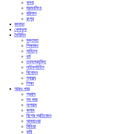
খুলনা
ময়মনসিংহ
বরিশাল
রংপুর
কানাডা
খেলাধুলা
দৈনিন্দিন
মুক্তমত
শিক্ষাঙ্গন
সাহিত্য
ধর্ম
তথ্যপ্রযুক্তি
লাইফস্টাইল
বিনোদন
স্বাস্থ্য
শিক্ষা
আরও খবর
প্রবাস
সব খবর
অপরাধ
কলাম
বিশেষ প্রতিবেদন
আবহাওয়া
মিডিয়া
কৃষি