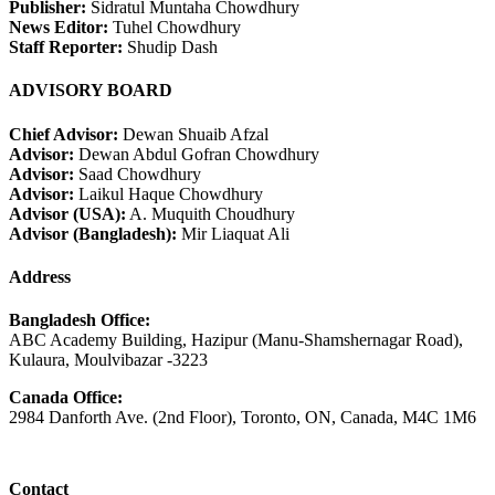
Publisher:
Sidratul Muntaha Chowdhury
News Editor:
Tuhel Chowdhury
Staff Reporter:
Shudip Dash
ADVISORY BOARD
Chief Advisor:
Dewan Shuaib Afzal
Advisor:
Dewan Abdul Gofran Chowdhury
Advisor:
Saad Chowdhury
Advisor:
Laikul Haque Chowdhury
Advisor (USA):
A. Muquith Choudhury
Advisor (Bangladesh):
Mir Liaquat Ali
Address
Bangladesh Office:
ABC Academy Building, Hazipur (Manu-Shamshernagar Road),
Kulaura, Moulvibazar -3223
Canada Office:
2984 Danforth Ave. (2nd Floor), Toronto, ON, Canada, M4C 1M6
Contact