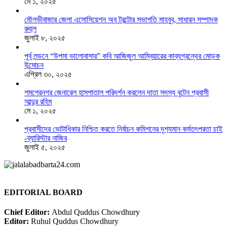
মে ১, ২০২৫
মৌলভীবাজার জেলা এসোসিয়েশন অব টরন্টোর সভাপতি মাহবুব, সাধারন সম্পাদক
রুহুল
জুলাই ৮, ২০২৫
পূর্ব লন্ডনে “উপমা ভালোবাসার” কবি আজিজুল আম্বিয়ারের কাব্যগ্রন্থের মোড়ক
উন্মোচন
এপ্রিল ৩০, ২০২৫
শমশেরনগর জেনারেল হাসপাতাল পরিদর্শন করলেন দাতা সদস্য বৃটেন প্রবাসী
আব্দুর রহিম
মে ১, ২০২৫
প্রবাসীদের ভোটাধিকার নিশ্চিত করতে নির্বাচন কমিশনের দৃশ‍্যমান কর্মতৎপরতা চাই
-ব্যারিস্টার নাজির
জুলাই ৫, ২০২৫
EDITORIAL BOARD
Chief Editor:
Abdul Quddus Chowdhury
Editor:
Ruhul Quddus Chowdhury