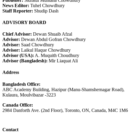
Publisher:
Sidratul Muntaha Chowdhury
News Editor:
Tuhel Chowdhury
Staff Reporter:
Shudip Dash
ADVISORY BOARD
Chief Advisor:
Dewan Shuaib Afzal
Advisor:
Dewan Abdul Gofran Chowdhury
Advisor:
Saad Chowdhury
Advisor:
Laikul Haque Chowdhury
Advisor (USA):
A. Muquith Choudhury
Advisor (Bangladesh):
Mir Liaquat Ali
Address
Bangladesh Office:
ABC Academy Building, Hazipur (Manu-Shamshernagar Road),
Kulaura, Moulvibazar -3223
Canada Office:
2984 Danforth Ave. (2nd Floor), Toronto, ON, Canada, M4C 1M6
Contact