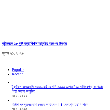
শ্রীমঙ্গলে ১৮ ফুট লম্বা বিশাল আকৃতির অজগর উদ্ধার
জুলাই ২১, ২০২৬
Popular
Recent
টরন্টোতে এসএসসি ১৯৯৮-এইচএসসি ২০০০ এলামনি এসোসিয়েশন, কানাডার
পিঠা উৎসব অনুষ্ঠিত
মে ২, ২০২৫
ইউপি সদস্যদের বাধা দেয়ার অভিযোগ।। নেপথ্যে ইউপি সচিব
মে ১, ২০২৫