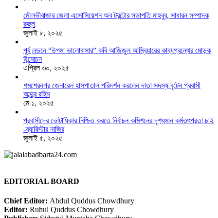
মৌলভীবাজার জেলা এসোসিয়েশন অব টরন্টোর সভাপতি মাহবুব, সাধারন সম্পাদক
রুহুল
জুলাই ৮, ২০২৫
পূর্ব লন্ডনে “উপমা ভালোবাসার” কবি আজিজুল আম্বিয়ারের কাব্যগ্রন্থের মোড়ক
উন্মোচন
এপ্রিল ৩০, ২০২৫
শমশেরনগর জেনারেল হাসপাতাল পরিদর্শন করলেন দাতা সদস্য বৃটেন প্রবাসী
আব্দুর রহিম
মে ১, ২০২৫
প্রবাসীদের ভোটাধিকার নিশ্চিত করতে নির্বাচন কমিশনের দৃশ‍্যমান কর্মতৎপরতা চাই
-ব্যারিস্টার নাজির
জুলাই ৫, ২০২৫
EDITORIAL BOARD
Chief Editor:
Abdul Quddus Chowdhury
Editor:
Ruhul Quddus Chowdhury