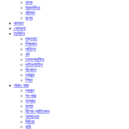
খুলনা
ময়মনসিংহ
বরিশাল
রংপুর
কানাডা
খেলাধুলা
দৈনিন্দিন
মুক্তমত
শিক্ষাঙ্গন
সাহিত্য
ধর্ম
তথ্যপ্রযুক্তি
লাইফস্টাইল
বিনোদন
স্বাস্থ্য
শিক্ষা
আরও খবর
প্রবাস
সব খবর
অপরাধ
কলাম
বিশেষ প্রতিবেদন
আবহাওয়া
মিডিয়া
কৃষি