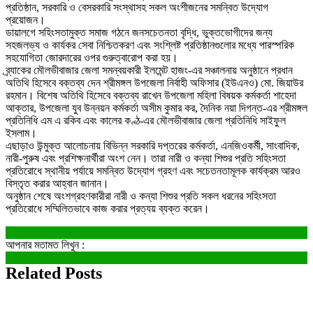
প্রতিষ্ঠান, সরকারি ও বেসরকারি সংস্থাসহ সকল অংশীজনের সমন্বিত উদ্যোগ
প্রয়োজন।
ডায়ালগে সহিংসতামুক্ত সমাজ গঠনে জনসচেতনতা বৃদ্ধি, ভুক্তভোগীদের জন্য
সহজলভ্য ও কার্যকর সেবা নিশ্চিতকরণ এবং সংশ্লিষ্ট প্রতিষ্ঠানগুলোর মধ্যে পারস্পরিক
সহযোগিতা জোরদারের ওপর গুরুত্বারোপ করা হয়।
ব্র্যাকের মৌলভীবাজার জেলা সমন্বয়কারী ইলমেন্ট হাজং-এর সঞ্চালনায় অনুষ্ঠানে প্রধান
অতিথি হিসেবে বক্তব্য দেন শ্রীমঙ্গল উপজেলা নির্বাহী অফিসার (ইউএনও) মো. জিয়াউর
রহমান। বিশেষ অতিথি হিসেবে বক্তব্য রাখেন উপজেলা মহিলা বিষয়ক কর্মকর্তা শাহেদা
আক্তার, উপজেলা যুব উন্নয়ন কর্মকর্তা অসীম কুমার কর, দৈনিক নয়া দিগন্ত-এর শ্রীমঙ্গল
প্রতিনিধি এম এ রকিব এবং কালের কণ্ঠ-এর মৌলভীবাজার জেলা প্রতিনিধি সাইফুল
ইসলাম।
এছাড়াও উন্মুক্ত আলোচনায় বিভিন্ন সরকারি দপ্তরের কর্মকর্তা, এনজিওকর্মী, সাংবাদিক,
নারী-পুরুষ এবং প্রশিক্ষনার্থীরা অংশ নেন। তারা নারী ও কন্যা শিশুর প্রতি সহিংসতা
প্রতিরোধে স্থানীয় পর্যায়ে সমন্বিত উদ্যোগ গ্রহণ এবং সচেতনতামূলক কার্যক্রম আরও
বিস্তৃত করার আহ্বান জানান।
অনুষ্ঠান শেষে অংশগ্রহণকারীরা নারী ও কন্যা শিশুর প্রতি সকল ধরনের সহিংসতা
প্রতিরোধে সম্মিলিতভাবে কাজ করার প্রত্যয় ব্যক্ত করেন।
আপনার মতামত লিখুন :
Related Posts