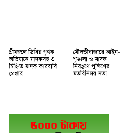
শ্রীমঙ্গলে ডিবির পৃথক
মৌলভীবাজারে আইন-
অভিযানে মাদকসহ ৩
শৃঙ্খলা ও মাদক
চিহ্নিত মাদক কারবারি
নিয়ন্ত্রণে পুলিশের
গ্রেপ্তার
মতবিনিময় সভা