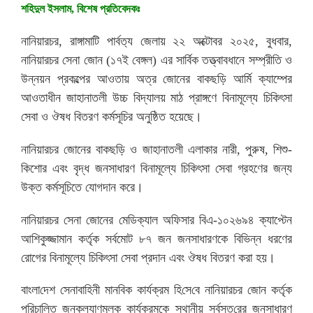
শ‌হিদুল ইসলাম, বিশেষ প্রতিবেদকঃ
নানিয়ারচর, রাঙ্গামাটি পার্বত‌্য জেলায় ২২ অক্টোবর ২০২৫, বুধবার,
নানিয়ারচর সেনা জোন (১৭ই বেঙ্গল) এর সার্বিক তত্ত্বাবধানে সম্প্রীতি ও
উন্নয়ন প্রকল্পের আওতায় অত্র জোনের বাকছড়ি আর্মি ক্যাম্পের
আওতাধীন জাহানাতলী উচ্চ বিদ্যালয় মাঠ প্রাঙ্গণে বিনামূল্যে চিকিৎসা
সেবা ও ঔষধ বিতরণ কর্মসূচির অনু‌ষ্ঠিত হয়েছে।
নানিয়ারচর জোনের বাকছড়ি ও জাহানাতলী এলাকার নারী, পুরুষ, শিশু-
কিশোর এবং বৃদ্ধ জনসাধারণ বিনামূল্যে চিকিৎসা সেবা গ্রহণের জন্য
উক্ত কর্মসূচিতে যোগদান করে।
নানিয়ারচর সেনা জোনের মেডিক্যাল অফিসার বিএ-১০২৬৯৪ ক্যাপ্টেন
আশিকুজ্জামান কর্তৃক সর্বমোট ৮৭ জন জনসাধারণকে বিভিন্ন ধরণের
রোগের বিনামূল্যে চিকিৎসা সেবা প্রদান এবং ঔষধ বিতরণ করা হয়।
বাংলা‌দেশ সেনাবাহিনী মান‌বিক কার্যক্রম হি‌সে‌বে নানিয়ারচর জোন কর্তৃক
পরিচালিত জনকল্যাণমূলক কার্যক্রমকে স্থানীয় সর্বস্ত‌রের জনসাধারণ