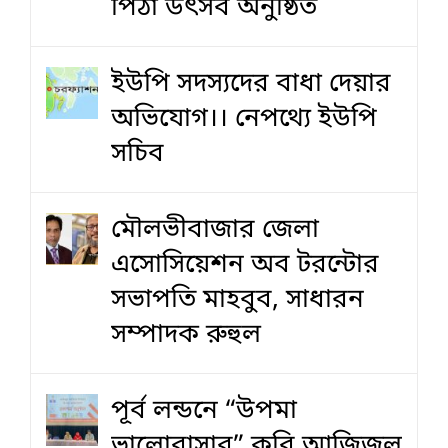
পিঠা উৎসব অনুষ্ঠিত
ইউপি সদস্যদের বাধা দেয়ার
অভিযোগ।। নেপথ্যে ইউপি
সচিব
মৌলভীবাজার জেলা
এসোসিয়েশন অব টরন্টোর
সভাপতি মাহবুব, সাধারন
সম্পাদক রুহুল
পূর্ব লন্ডনে “উপমা
ভালোবাসার” কবি আজিজুল