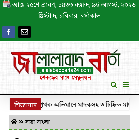
Skip
আজ ২৫শে শ্রাবণ, ১৪৩৩ বঙ্গাব্দ, ৯ই আগস্ট, ২০২৬
to
খ্রিস্টাব্দ, রবিবার, বর্ষাকাল
content
রীমঙ্গলে ডিবির পৃথক অভিযানে মাদকসহ ৩ চিহ্নিত মাদক কারব
শিরোনাম
সারা বাংলা