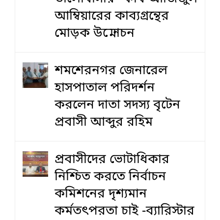
আম্বিয়ারের কাব্যগ্রন্থের
মোড়ক উন্মোচন
শমশেরনগর জেনারেল
হাসপাতাল পরিদর্শন
করলেন দাতা সদস্য বৃটেন
প্রবাসী আব্দুর রহিম
প্রবাসীদের ভোটাধিকার
নিশ্চিত করতে নির্বাচন
কমিশনের দৃশ‍্যমান
কর্মতৎপরতা চাই -ব্যারিস্টার