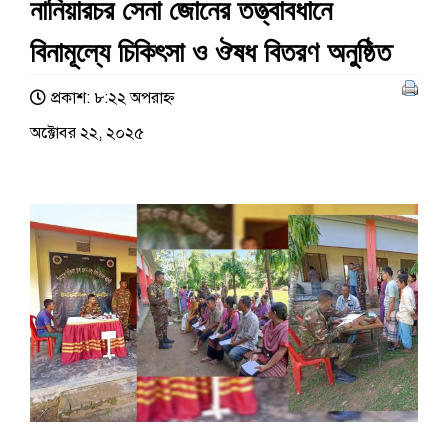
নানিয়ারচর সেনা জোনের তত্ত্বাবধানে
বিনামূল্যে চিকিৎসা ও ঔষধ বিতরণ অনু‌ষ্ঠিত
প্রকাশ: ৮:২২ অপরাহ্ণ
অক্টোবর ২২, ২০২৫