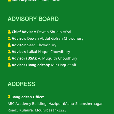
Staff Reporter:
Shudip Dash
ADVISORY BOARD
Chief Advisor:
Dewan Shuaib Afzal
Advisor:
Dewan Abdul Gofran Chowdhury
Advisor:
Saad Chowdhury
Advisor:
Laikul Haque Chowdhury
Advisor (USA):
A. Muquith Choudhury
Advisor (Bangladesh):
Mir Liaquat Ali
ADDRESS
Bangladesh Office:
ABC Academy Building, Hazipur (Manu-Shamshernagar
Road), Kulaura, Moulvibazar -3223