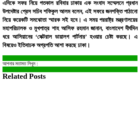
এদিকে সফর নিয়ে গতকাল রবিবার ঢাকায় এক সংবাদ সম্মেলনে প্রধান
উপদেষ্টার প্রেস সচিব শফিকুল আলম বলেন, এই সফরে জনশক্তি পাঠানো
নিয়ে কয়েকটি সমঝোতা স্মারক সই হবে। এ সময় পররাষ্ট্র মন্ত্রণালয়ের
মহাপরিচালক ও মুখপাত্র শাহ আসিফ রহমান জানান, বাংলাদেশ দীর্ঘদিন
ধরে আসিয়ানের ‘সেক্টরাল ডায়ালগ পার্টনার’ হওয়ার চেষ্টা করছে। এ
বিষয়েও ইতিবাচক অগ্রগতি আশা করছে ঢাকা।
আপনার মতামত লিখুন :
Related Posts