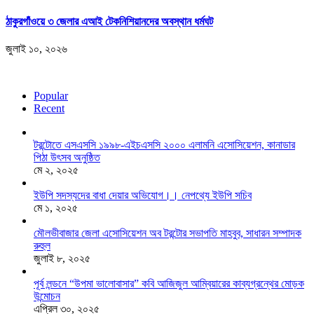
ঠাকুরগাঁওয়ে ৩ জেলার এআই টেকনিশিয়ানদের অবস্থান ধর্মঘট
জুলাই ১০, ২০২৬
Popular
Recent
টরন্টোতে এসএসসি ১৯৯৮-এইচএসসি ২০০০ এলামনি এসোসিয়েশন, কানাডার
পিঠা উৎসব অনুষ্ঠিত
মে ২, ২০২৫
ইউপি সদস্যদের বাধা দেয়ার অভিযোগ।। নেপথ্যে ইউপি সচিব
মে ১, ২০২৫
মৌলভীবাজার জেলা এসোসিয়েশন অব টরন্টোর সভাপতি মাহবুব, সাধারন সম্পাদক
রুহুল
জুলাই ৮, ২০২৫
পূর্ব লন্ডনে “উপমা ভালোবাসার” কবি আজিজুল আম্বিয়ারের কাব্যগ্রন্থের মোড়ক
উন্মোচন
এপ্রিল ৩০, ২০২৫