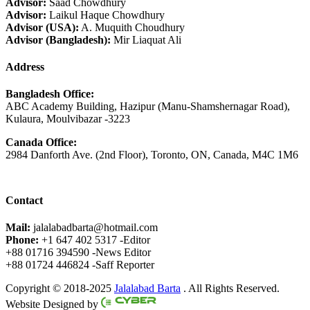
Advisor:
Saad Chowdhury
Advisor:
Laikul Haque Chowdhury
Advisor (USA):
A. Muquith Choudhury
Advisor (Bangladesh):
Mir Liaquat Ali
Address
Bangladesh Office:
ABC Academy Building, Hazipur (Manu-Shamshernagar Road),
Kulaura, Moulvibazar -3223
Canada Office:
2984 Danforth Ave. (2nd Floor), Toronto, ON, Canada, M4C 1M6
Contact
Mail:
jalalabadbarta@hotmail.com
Phone:
+1 647 402 5317 -Editor
+88 01716 394590 -News Editor
+88 01724 446824 -Saff Reporter
Copyright © 2018-2025
Jalalabad Barta
. All Rights Reserved.
Website Designed by