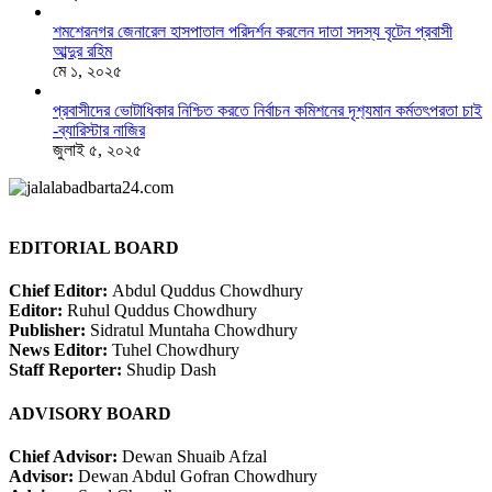
শমশেরনগর জেনারেল হাসপাতাল পরিদর্শন করলেন দাতা সদস্য বৃটেন প্রবাসী
আব্দুর রহিম
মে ১, ২০২৫
প্রবাসীদের ভোটাধিকার নিশ্চিত করতে নির্বাচন কমিশনের দৃশ‍্যমান কর্মতৎপরতা চাই
-ব্যারিস্টার নাজির
জুলাই ৫, ২০২৫
EDITORIAL BOARD
Chief Editor:
Abdul Quddus Chowdhury
Editor:
Ruhul Quddus Chowdhury
Publisher:
Sidratul Muntaha Chowdhury
News Editor:
Tuhel Chowdhury
Staff Reporter:
Shudip Dash
ADVISORY BOARD
Chief Advisor:
Dewan Shuaib Afzal
Advisor:
Dewan Abdul Gofran Chowdhury