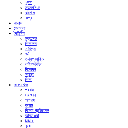
খুলনা
ময়মনসিংহ
বরিশাল
রংপুর
কানাডা
খেলাধুলা
দৈনিন্দিন
মুক্তমত
শিক্ষাঙ্গন
সাহিত্য
ধর্ম
তথ্যপ্রযুক্তি
লাইফস্টাইল
বিনোদন
স্বাস্থ্য
শিক্ষা
আরও খবর
প্রবাস
সব খবর
অপরাধ
কলাম
বিশেষ প্রতিবেদন
আবহাওয়া
মিডিয়া
কৃষি