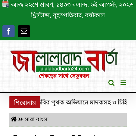
Skip
আজ ২২শে শ্রাবণ, ১৪৩৩ বঙ্গাব্দ, ৬ই আগস্ট, ২০২৬
to
খ্রিস্টাব্দ, বৃহস্পতিবার, বর্ষাকাল
content
শ্রীমঙ্গলে ডিবির পৃথক অভিযানে মাদকসহ ৩ চিহ্নিত মাদক
শিরোনাম
সারা বাংলা