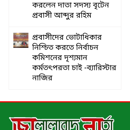
করলেন দাতা সদস্য বৃটেন
প্রবাসী আব্দুর রহিম
প্রবাসীদের ভোটাধিকার
নিশ্চিত করতে নির্বাচন
কমিশনের দৃশ‍্যমান
কর্মতৎপরতা চাই -ব্যারিস্টার
নাজির