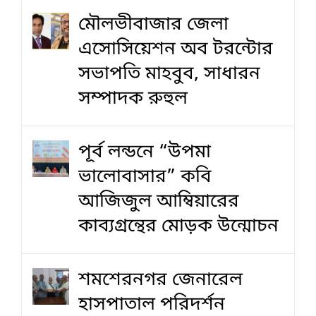
মৌলভীবাজার জেলা
এসোসিয়েশন অব টরন্টোর
সভাপতি মাহবুব, সাধারন
সম্পাদক রুহুল
পূর্ব লন্ডনে “উপমা
ভালোবাসার” কবি
আজিজুল আম্বিয়ারের
কাব্যগ্রন্থের মোড়ক উন্মোচন
শমশেরনগর জেনারেল
হাসপাতাল পরিদর্শন