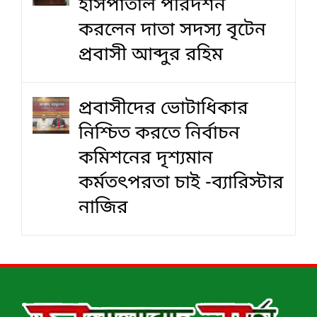
হাসপাতাল পরিদর্শন
করলেন দাতা সদস্য বৃটেন
প্রবাসী আব্দুর রহিম
প্রবাসীদের ভোটাধিকার
নিশ্চিত করতে নির্বাচন
কমিশনের দৃশ‍্যমান
কর্মতৎপরতা চাই -ব্যারিস্টার
নাজির