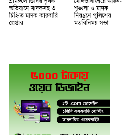
শ্রীমঙ্গলে ডিবির পৃথক
মৌলভীবাজারে আইন-
অভিযানে মাদকসহ ৩
শৃঙ্খলা ও মাদক
চিহ্নিত মাদক কারবারি
নিয়ন্ত্রণে পুলিশের
গ্রেপ্তার
মতবিনিময় সভা