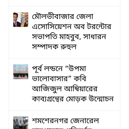
মৌলভীবাজার জেলা
এসোসিয়েশন অব টরন্টোর
সভাপতি মাহবুব, সাধারন
সম্পাদক রুহুল
পূর্ব লন্ডনে “উপমা
ভালোবাসার” কবি
আজিজুল আম্বিয়ারের
কাব্যগ্রন্থের মোড়ক উন্মোচন
শমশেরনগর জেনারেল