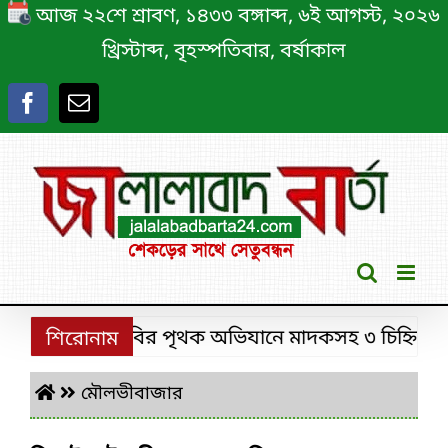
Skip
আজ ২২শে শ্রাবণ, ১৪৩৩ বঙ্গাব্দ, ৬ই আগস্ট, ২০২৬
to
খ্রিস্টাব্দ, বৃহস্পতিবার, বর্ষাকাল
content
শ্রীমঙ্গলে ডিবির পৃথক অভিযানে মাদকসহ ৩ চিহ্নিত মাদক 
শিরোনাম
মৌলভীবাজার