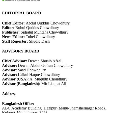
EDITORIAL BOARD
Chief Editor:
Abdul Quddus Chowdhury
Editor:
Ruhul Quddus Chowdhury
Publisher:
Sidratul Muntaha Chowdhury
News Editor:
Tuhel Chowdhury
Staff Reporter:
Shudip Dash
ADVISORY BOARD
Chief Advisor:
Dewan Shuaib Afzal
Advisor:
Dewan Abdul Gofran Chowdhury
Advisor:
Saad Chowdhury
Advisor:
Laikul Haque Chowdhury
Advisor (USA):
A. Muquith Choudhury
Advisor (Bangladesh):
Mir Liaquat Ali
Address
Bangladesh Office:
ABC Academy Building, Hazipur (Manu-Shamshernagar Road),
Kulaura, Moulvibazar -3223