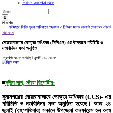
সংবাদ পত্রের পাতা থেকে
Search
for:
শিরোনাম
শ্রীমঙ্গলে ডিবির পৃথক অভিযানে মাদকসহ ৩ চিহ্নিত মাদক কারবারি গ্রেপ্তার
মৌলভীবাজা
সারা বাংলা
দোয়ারাবাজারে ভোক্তা অধিকার (সিসিএস) এর উদ্যোগে পরিচিতি ও
মতবিনিময় সভা অনুষ্ঠিত
প্রকাশ: ৭:২৮ অপরাহ্ণ জুলাই ২৪, ২০২৫
◾
সুদীপ দাশ, স্টাফ রিপোর্টার:
সুনামগঞ্জের দোয়ারাবাজারে ভোক্তা অধিকার (CCS)- এর
পরিচিতি ও মতবিনিময় সভা অনুষ্ঠিত হয়েছে। আজ ২৪
জুলাই (বৃহস্পতিবার) সকালে উপজেলা কনফারেন্স হল রুমে