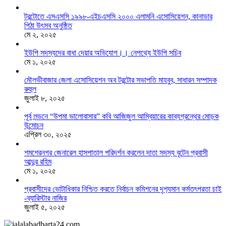
টরন্টোতে এসএসসি ১৯৯৮-এইচএসসি ২০০০ এলামনি এসোসিয়েশন, কানাডার
পিঠা উৎসব অনুষ্ঠিত
মে ২, ২০২৫
ইউপি সদস্যদের বাধা দেয়ার অভিযোগ।। নেপথ্যে ইউপি সচিব
মে ১, ২০২৫
মৌলভীবাজার জেলা এসোসিয়েশন অব টরন্টোর সভাপতি মাহবুব, সাধারন সম্পাদক
রুহুল
জুলাই ৮, ২০২৫
পূর্ব লন্ডনে “উপমা ভালোবাসার” কবি আজিজুল আম্বিয়ারের কাব্যগ্রন্থের মোড়ক
উন্মোচন
এপ্রিল ৩০, ২০২৫
শমশেরনগর জেনারেল হাসপাতাল পরিদর্শন করলেন দাতা সদস্য বৃটেন প্রবাসী
আব্দুর রহিম
মে ১, ২০২৫
প্রবাসীদের ভোটাধিকার নিশ্চিত করতে নির্বাচন কমিশনের দৃশ‍্যমান কর্মতৎপরতা চাই
-ব্যারিস্টার নাজির
জুলাই ৫, ২০২৫