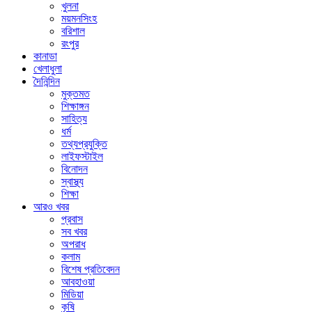
খুলনা
ময়মনসিংহ
বরিশাল
রংপুর
কানাডা
খেলাধুলা
দৈনিন্দিন
মুক্তমত
শিক্ষাঙ্গন
সাহিত্য
ধর্ম
তথ্যপ্রযুক্তি
লাইফস্টাইল
বিনোদন
স্বাস্থ্য
শিক্ষা
আরও খবর
প্রবাস
সব খবর
অপরাধ
কলাম
বিশেষ প্রতিবেদন
আবহাওয়া
মিডিয়া
কৃষি