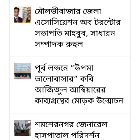
মৌলভীবাজার জেলা
এসোসিয়েশন অব টরন্টোর
সভাপতি মাহবুব, সাধারন
সম্পাদক রুহুল
পূর্ব লন্ডনে “উপমা
ভালোবাসার” কবি
আজিজুল আম্বিয়ারের
কাব্যগ্রন্থের মোড়ক উন্মোচন
শমশেরনগর জেনারেল
হাসপাতাল পরিদর্শন