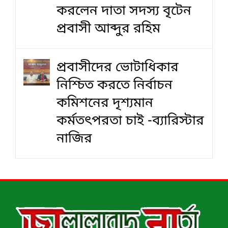
করলেন দাতা সদস্য বৃটেন
প্রবাসী আব্দুর রহিম
প্রবাসীদের ভোটাধিকার
নিশ্চিত করতে নির্বাচন
কমিশনের দৃশ‍্যমান
কর্মতৎপরতা চাই -ব্যারিস্টার
নাজির