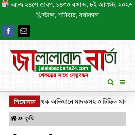
Skip
আজ ২৪শে শ্রাবণ, ১৪৩৩ বঙ্গাব্দ, ৮ই আগস্ট, ২০২৬
to
খ্রিস্টাব্দ, শনিবার, বর্ষাকাল
content
ীমঙ্গলে ডিবির পৃথক অভিযানে মাদকসহ ৩ চিহ্নিত মাদক কারবা
শিরোনাম
কৃষি