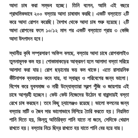
আদা চাষ করা সম্ভব হচ্ছে। তিনি বলেন, আমি এই বছরে
প্রাথমিকভাবে ২০০ বস্তায় আদা চাষাবাদ করছি। একটি বস্তাতে ২টি
করে আদা রোপন করেছি। বৈশাখ থেকে আদা চাষ শুরু হয়েছে। ২টি
আদা রোপনের ফলে ১০/১২ মাস পর একটি বস্তাতে প্রায় ৩ কেজি
আদা উৎপাদন হবে।
স্থানীয় কৃষি সম্প্রসারণ অফিস বলছে, বস্তায় আদা চাষে রোগবালাইও
তুলনামূলক কম হয়। পোকামাকড়ের আক্রমণ হলে আলাদা বস্তা সরিয়ে
আলাদা করা যায়। রোগ ছড়ানোর ভয় কম থাকে। এতে রাসায়নিক
কীটনাশক ব্যবহারও কমে যায়, যা স্বাস্থ্য ও পরিবেশের জন্য ভালো।
বিশেষ করে যুবসমাজ ও নারী উদ্যোক্তারা স্বল্প পুঁজি ও জায়গায় এই
চাষে আগ্রহী হচ্ছেন। কেউ কেউ নিজেদের উঠোন বা বারান্দায়ই বস্তা
রেখে চাষ করছেন। তবে কিছু চ্যালেঞ্জও রয়েছে। ভালো ফলনের জন্য
বস্তার মাটি ও জৈব সার ভালোভাবে মিশিয়ে তৈরি করতে হয়। নিয়মিত
পানি দিতে হয়, কিন্তু অতিরিক্ত পানি যাতে না জমে, সেদিকে খেয়াল
রাখতে হয়। বস্তার নিচে ছিদ্র রাখতে হয় যাতে পানি বের হয়ে যায়।