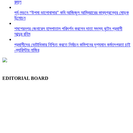
রুহুল
পূর্ব লন্ডনে “উপমা ভালোবাসার” কবি আজিজুল আম্বিয়ারের কাব্যগ্রন্থের মোড়ক
উন্মোচন
শমশেরনগর জেনারেল হাসপাতাল পরিদর্শন করলেন দাতা সদস্য বৃটেন প্রবাসী
আব্দুর রহিম
প্রবাসীদের ভোটাধিকার নিশ্চিত করতে নির্বাচন কমিশনের দৃশ‍্যমান কর্মতৎপরতা চাই
-ব্যারিস্টার নাজির
EDITORIAL BOARD
Chief Editor:
Abdul Quddus Chowdhury
Editor:
Ruhul Quddus Chowdhury
Publisher:
Sidratul Muntaha Chowdhury
News Editor:
Tuhel Chowdhury
Staff Reporter:
Shudip Dash