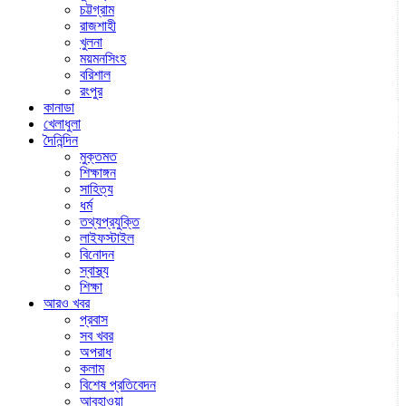
চট্টগ্রাম
রাজশাহী
খুলনা
ময়মনসিংহ
বরিশাল
রংপুর
কানাডা
খেলাধুলা
দৈনিন্দিন
মুক্তমত
শিক্ষাঙ্গন
সাহিত্য
ধর্ম
তথ্যপ্রযুক্তি
লাইফস্টাইল
বিনোদন
স্বাস্থ্য
শিক্ষা
আরও খবর
প্রবাস
সব খবর
অপরাধ
কলাম
বিশেষ প্রতিবেদন
আবহাওয়া