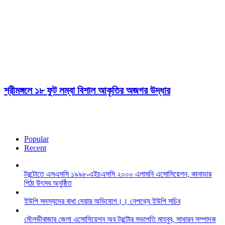
শ্রীমঙ্গলে ১৮ ফুট লম্বা বিশাল আকৃতির অজগর উদ্ধার
Popular
Recent
টরন্টোতে এসএসসি ১৯৯৮-এইচএসসি ২০০০ এলামনি এসোসিয়েশন, কানাডার
পিঠা উৎসব অনুষ্ঠিত
ইউপি সদস্যদের বাধা দেয়ার অভিযোগ।। নেপথ্যে ইউপি সচিব
মৌলভীবাজার জেলা এসোসিয়েশন অব টরন্টোর সভাপতি মাহবুব, সাধারন সম্পাদক