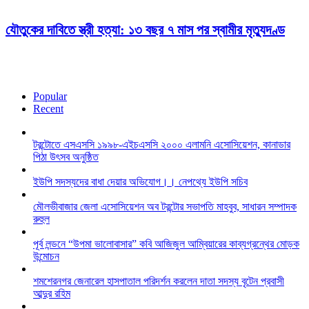
যৌতুকের দাবিতে স্ত্রী হত্যা: ১৩ বছর ৭ মাস পর স্বামীর মৃত্যুদণ্ড
Popular
Recent
টরন্টোতে এসএসসি ১৯৯৮-এইচএসসি ২০০০ এলামনি এসোসিয়েশন, কানাডার
পিঠা উৎসব অনুষ্ঠিত
ইউপি সদস্যদের বাধা দেয়ার অভিযোগ।। নেপথ্যে ইউপি সচিব
মৌলভীবাজার জেলা এসোসিয়েশন অব টরন্টোর সভাপতি মাহবুব, সাধারন সম্পাদক
রুহুল
পূর্ব লন্ডনে “উপমা ভালোবাসার” কবি আজিজুল আম্বিয়ারের কাব্যগ্রন্থের মোড়ক
উন্মোচন
শমশেরনগর জেনারেল হাসপাতাল পরিদর্শন করলেন দাতা সদস্য বৃটেন প্রবাসী
আব্দুর রহিম