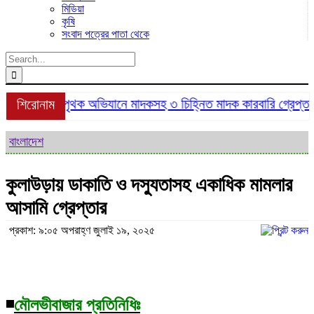
মিডিয়া
কৃষি
সংবাদ পত্রের পাতা থেকে
Search
for:
ীমঙ্গলে ডিবির পৃথক অভিযানে মাদকসহ ৩ চিহ্নিত মাদক কারবারি গ্রেপ্তার
শিরোনাম
বাংলাদেশ
কুলাউড়ায় ডাকাতি ও দস্যুতাসহ একাধিক মামলার
আসামি গ্রেপ্তার
প্রকাশ: ৯:০৫ অপরাহ্ণ জুলাই ১৯, ২০২৫
◾
মৌলভীবাজার প্রতিনিধিঃ