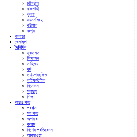
চট্টগ্রাম
রাজশাহী
খুলনা
ময়মনসিংহ
বরিশাল
রংপুর
কানাডা
খেলাধুলা
দৈনিন্দিন
মুক্তমত
শিক্ষাঙ্গন
সাহিত্য
ধর্ম
তথ্যপ্রযুক্তি
লাইফস্টাইল
বিনোদন
স্বাস্থ্য
শিক্ষা
আরও খবর
প্রবাস
সব খবর
অপরাধ
কলাম
বিশেষ প্রতিবেদন
আবহাওয়া