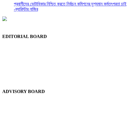
প্রবাসীদের ভোটাধিকার নিশ্চিত করতে নির্বাচন কমিশনের দৃশ‍্যমান কর্মতৎপরতা চাই
-ব্যারিস্টার নাজির
EDITORIAL BOARD
Chief Editor:
Abdul Quddus Chowdhury
Editor:
Ruhul Quddus Chowdhury
Publisher:
Sidratul Muntaha Chowdhury
News Editor:
Tuhel Chowdhury
Staff Reporter:
Shudip Dash
ADVISORY BOARD
Chief Advisor:
Dewan Shuaib Afzal
Advisor:
Dewan Abdul Gofran Chowdhury
Advisor:
Saad Chowdhury
Advisor:
Laikul Haque Chowdhury