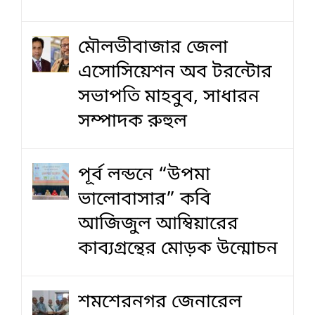
মৌলভীবাজার জেলা
এসোসিয়েশন অব টরন্টোর
সভাপতি মাহবুব, সাধারন
সম্পাদক রুহুল
পূর্ব লন্ডনে “উপমা
ভালোবাসার” কবি
আজিজুল আম্বিয়ারের
কাব্যগ্রন্থের মোড়ক উন্মোচন
শমশেরনগর জেনারেল