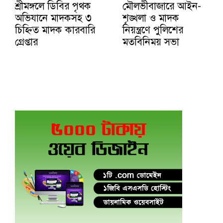
শ্রীমঙ্গলে ডিবির পৃথক
মৌলভীবাজারে আইন-
অভিযানে মাদকসহ ৩
শৃঙ্খলা ও মাদক
চিহ্নিত মাদক কারবারি
নিয়ন্ত্রণে পুলিশের
গ্রেপ্তার
মতবিনিময় সভা