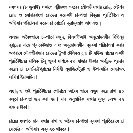
মঙ্গলবার (৮ জুলাই) সকালে শ্রীমঙ্গল শহরের মৌলভীবাজার রোড, স্টেশন
রোড ও সোনারবাংলা রোডের কয়েকটি চা-পাতা বিক্রয় প্রতিষ্টানে এ
অভিযান পরিচালনা করেন চা বোর্ডের ভ্রাম্যমাণ আদালত।
এসময় অবৈধভাবে চা-পাতা মজুদ, বিএসটিআই অনুমোদনহীন বিভিন্ন
ব্রান্ডের নামে প্যাকেটজাত এবং অনুমোদনহীন ব্যবসা পরিচালনা করার
অপরাধে মৌলভীবাজার রোডের টুম্পা টেলিকম এন্ড টি হাউজ নামের একটি
প্রতিষ্টানের মালিক চিনু ভূষণ দাশকে ৫০ হাজার টাকার অর্থদন্ড প্রদান
করেন চা বোর্ড-চট্টগ্রামের নির্বাহী ম্যাজিস্ট্রেট ও উপ-সচিব মোছাম্মৎ
সাবিনা ইয়াসমিন।
এছাড়াও ওই প্রতিষ্টানের গোদামে অবৈধ ভাবে মজুদ করে রাখা ৪০
বস্তা চা-পাতা জব্দ করা হয়। যার অনুমানিক বাজার মূল্য ৮লক্ষ ২২
হাজার টাকা।
চায়ের গুনগত মান বজায় রাখা ও অবৈধ চা-পাতা ব্যবসা প্রতিরোধে চা
বোর্ডের এ অভিযান অব্যাহত থাকবে।