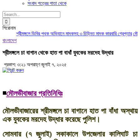
সংবাদ পত্রের পাতা থেকে
Search
for:
শিরোনাম
শ্রীমঙ্গলে ডিবির পৃথক অভিযানে মাদকসহ ৩ চিহ্নিত মাদক কারবারি গ্রেপ্তার
মৌলভীব
বাংলাদেশ
শ্রীমঙ্গলে চা বাগান থেকে হাত পা বাধাঁ যুবকের মরদেহ উদ্ধার
প্রকাশ: ৩:২১ অপরাহ্ণ জুলাই ৭, ২০২৫
◾
মৌলভীবাজার প্রতিনিধিঃ
মৌলভীবাজারের শ্রীমঙ্গলে চা বাগানে হাত পা বাঁধা অস্থায়
এক যুবকের মরদেহ উদ্ধার করেছে পুলিশ।
সোমবার (৭ জুলাই) সকাকালে উপজেলার কালিঘাট চা