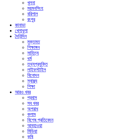
খুলনা
ময়মনসিংহ
বরিশাল
রংপুর
কানাডা
খেলাধুলা
দৈনিন্দিন
মুক্তমত
শিক্ষাঙ্গন
সাহিত্য
ধর্ম
তথ্যপ্রযুক্তি
লাইফস্টাইল
বিনোদন
স্বাস্থ্য
শিক্ষা
আরও খবর
প্রবাস
সব খবর
অপরাধ
কলাম
বিশেষ প্রতিবেদন
আবহাওয়া
মিডিয়া
কৃষি