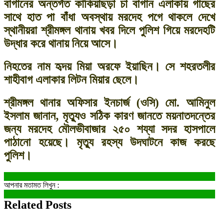
বাগানের অন্তর্গত কাকিয়াছড়া চা বাগান এলাকায় গাছের
সাথে হাত পা বাঁধা অবস্থায় মরদেহ পগে থাকলে দেখে
স্থানীয়রা শ্রীমঙ্গল থানায় খবর দিলে পুলিশ গিয়ে মরদেহটি
উদ্ধার করে থানায় নিয়ে আসে।
নিহতের নাম হৃদয় মিয়া অরফে ইয়াছিন। সে শহরতলীর
শাহীবাগ এলাকার লিটন মিয়ার ছেলে।
শ্রীমঙ্গল থানার অফিসার ইনচার্জ (ওসি) মো. আমিনুল
ইসলাম জানান, মৃত্যুও সঠিক কারণ জানতে ময়নাতদন্তের
জন্য মরদেহ মৌলভীবাজার ২৫০ শয্যা সদর হাসপালে
পাঠানো হয়েছে। মৃত্যু রহস্য উদঘাটনে কাজ করছে
পুলিশ।
আপনার মতামত লিখুন :
Related Posts