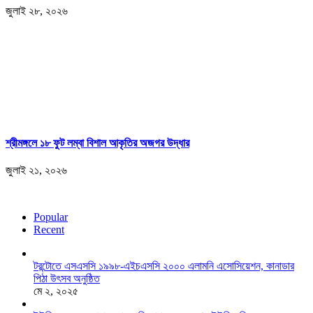
জুলাই ২৮, ২০২৬
শ্রীমঙ্গলে ১৮ ফুট লম্বা বিশাল আকৃতির অজগর উদ্ধার
জুলাই ২১, ২০২৬
Popular
Recent
টরন্টোতে এসএসসি ১৯৯৮-এইচএসসি ২০০০ এলামনি এসোসিয়েশন, কানাডার
পিঠা উৎসব অনুষ্ঠিত
মে ২, ২০২৫