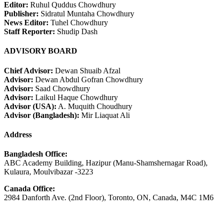
Editor:
Ruhul Quddus Chowdhury
Publisher:
Sidratul Muntaha Chowdhury
News Editor:
Tuhel Chowdhury
Staff Reporter:
Shudip Dash
ADVISORY BOARD
Chief Advisor:
Dewan Shuaib Afzal
Advisor:
Dewan Abdul Gofran Chowdhury
Advisor:
Saad Chowdhury
Advisor:
Laikul Haque Chowdhury
Advisor (USA):
A. Muquith Choudhury
Advisor (Bangladesh):
Mir Liaquat Ali
Address
Bangladesh Office:
ABC Academy Building, Hazipur (Manu-Shamshernagar Road),
Kulaura, Moulvibazar -3223
Canada Office:
2984 Danforth Ave. (2nd Floor), Toronto, ON, Canada, M4C 1M6