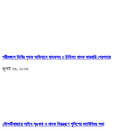
শ্রীমঙ্গলে ডিবির পৃথক অভিযানে মাদকসহ ৩ চিহ্নিত মাদক কারবারি গ্রেপ্তার
জুলাই ২৯, ২০২৬
মৌলভীবাজারে আইন-শৃঙ্খলা ও মাদক নিয়ন্ত্রণে পুলিশের মতবিনিময় সভা