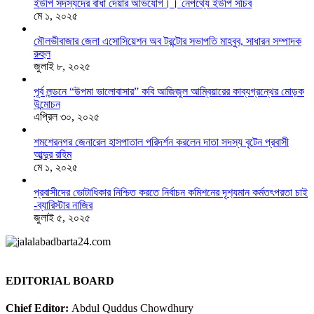
ইউপি সদস্যদের বাধা দেয়ার অভিযোগ।। নেপথ্যে ইউপি সচিব
মে ১, ২০২৫
মৌলভীবাজার জেলা এসোসিয়েশন অব টরন্টোর সভাপতি মাহবুব, সাধারন সম্পাদক
রুহুল
জুলাই ৮, ২০২৫
পূর্ব লন্ডনে “উপমা ভালোবাসার” কবি আজিজুল আম্বিয়ারের কাব্যগ্রন্থের মোড়ক
উন্মোচন
এপ্রিল ৩০, ২০২৫
শমশেরনগর জেনারেল হাসপাতাল পরিদর্শন করলেন দাতা সদস্য বৃটেন প্রবাসী
আব্দুর রহিম
মে ১, ২০২৫
প্রবাসীদের ভোটাধিকার নিশ্চিত করতে নির্বাচন কমিশনের দৃশ‍্যমান কর্মতৎপরতা চাই
-ব্যারিস্টার নাজির
জুলাই ৫, ২০২৫
EDITORIAL BOARD
Chief Editor:
Abdul Quddus Chowdhury