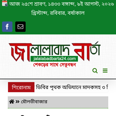
Skip
আজ ২৫শে শ্রাবণ, ১৪৩৩ বঙ্গাব্দ, ৯ই আগস্ট, ২০২৬
to
খ্রিস্টাব্দ, রবিবার, বর্ষাকাল
content
শ্রীমঙ্গলে ডিবির পৃথক অভিযানে মাদকসহ ৩ চিহ্নিত ম
শিরোনাম
মৌলভীবাজার