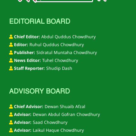
EDITORIAL BOARD
Chief Editor:
Abdul Quddus Chowdhury
Editor:
Ruhul Quddus Chowdhury
Publisher:
Sidratul Muntaha Chowdhury
News Editor:
Tuhel Chowdhury
Staff Reporter:
Shudip Dash
ADVISORY BOARD
Chief Advisor:
Dewan Shuaib Afzal
Advisor:
Dewan Abdul Gofran Chowdhury
Advisor:
Saad Chowdhury
Advisor:
Laikul Haque Chowdhury