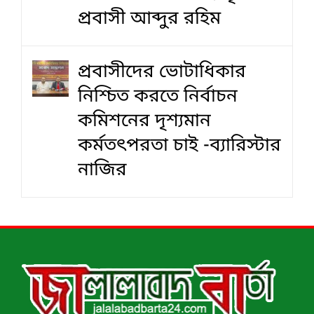
প্রবাসী আব্দুর রহিম
প্রবাসীদের ভোটাধিকার
নিশ্চিত করতে নির্বাচন
কমিশনের দৃশ‍্যমান
কর্মতৎপরতা চাই -ব্যারিস্টার
নাজির