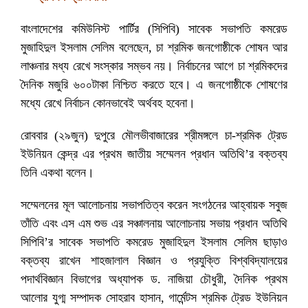
বাংলাদেশের কমিউনিস্ট পার্টির (সিপিবি) সাবেক সভাপতি কমরেড
মুজাহিদুল ইসলাম সেলিম বলেছেন, চা শ্রমিক জনগোষ্ঠীকে শোষন আর
লাঞ্চনার মধ্য রেখে
সংস্কার সম্ভব নয়। নির্বাচনের আগে চা শ্রমিকদের
দৈনিক মজুরি ৬০০টাকা নিশ্চিত করতে হবে। এ জনগোষ্ঠীকে শোষণের
মধ্যে রেখে নির্বাচন কোনভাবেই অর্থবহ হবেনা।
রোববার (২৯জুন) দুপুরে মৌলভীবাজারের শ্রীমঙ্গলে চা-শ্রমিক ট্রেড
ইউনিয়ন কেন্দ্র এর প্রথম জাতীয় সম্মেলন প্রধান অতিথি’র বক্তব্য
তিনি একথা বলেন।
সম্মেলনের মূল আলোচনায় সভাপতিত্ব করেন সংগঠনের আহ্বায়ক সবুজ
তাঁতি এবং এস এম শুভ এর সঞ্চালনায় আলোচনায় সভায় প্রধান অতিথি
সিপিবি’র সাবেক সভাপতি কমরেড মুজাহিদুল ইসলাম সেলিম ছাড়াও
বক্তব্য রাখেন শাহজালাল বিজ্ঞান ও প্রযুক্তি বিশ্ববিদ্যালয়ের
পদার্থবিজ্ঞান বিভাগের অধ্যাপক ড. নাজিয়া চৌধুরী, দৈনিক প্রথম
আলোর যুগ্ম সম্পাদক সোহরাব হাসান, গার্মেন্টস শ্রমিক ট্রেড ইউনিয়ন