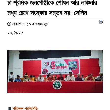
চা শ্রমিক জনগোষ্ঠীকে শোষন আর লাঞ্চনার
মধ্য রেখে সংস্কার সম্ভব নয়: সেলিম
প্রকাশ: ৭:১০ অপরাহ্ণ জুন
২৯, ২০২৫
শ্রীমঙ্গল প্রতিনিধি: