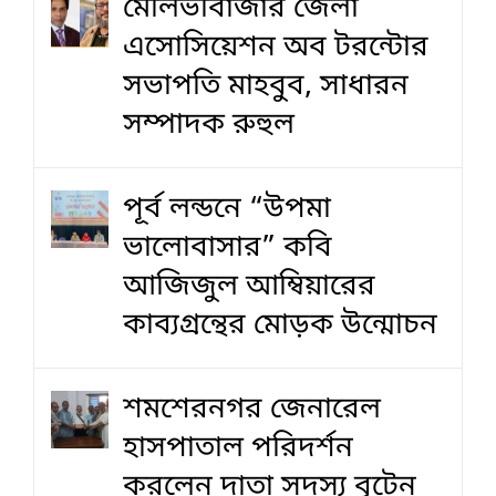
মৌলভীবাজার জেলা
এসোসিয়েশন অব টরন্টোর
সভাপতি মাহবুব, সাধারন
সম্পাদক রুহুল
পূর্ব লন্ডনে “উপমা
ভালোবাসার” কবি
আজিজুল আম্বিয়ারের
কাব্যগ্রন্থের মোড়ক উন্মোচন
শমশেরনগর জেনারেল
হাসপাতাল পরিদর্শন
করলেন দাতা সদস্য বৃটেন