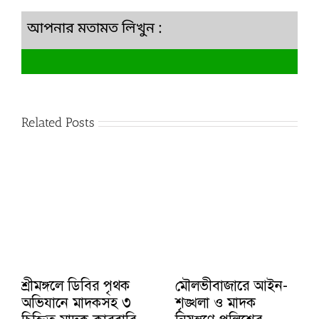
আপনার মতামত লিখুন :
Related Posts
শ্রীমঙ্গলে ডিবির পৃথক
মৌলভীবাজারে আইন-
অভিযানে মাদকসহ ৩
শৃঙ্খলা ও মাদক