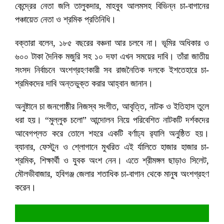
কেন্দ্রের নেতা জলি তালুকদার, মাহবুব আলমসহ বিভিন্ন চা-বাগানের
পঞ্চায়েত নেতা ও শ্রমিক প্রতিনিধি।
বক্তারা বলেন, ১৮৫ বছরের বঞ্চনা আর চলবে না। ভূমির অধিকার ও
৬০০ টাকা দৈনিক মজুরি সহ ১০ দফা এখন সময়ের দাবি। তাঁরা জাতীয়
সংসদ নির্বাচনে অংশগ্রহণকারী সব রাজনৈতিক দলকে ইশতেহারে চা-
শ্রমিকদের দাবি অন্তভুক্ত করার আহ্বান জানান।
অনুষ্টানে চা জনগোষ্ঠীর নিজস্ব সংগীত, আবৃত্তি, নাটক ও ইতিহাস তুলে
ধরা হয়। “মুল্লুক চলো” আন্দোলন নিয়ে পরিবেশিত নাটকটি দর্শকদের
আবেগপ্লত করে তোলে শহরে একটি বর্ণাঢ্য র‌্যালি অনুষ্ঠিত হয়।
ব্যানার, ফেস্টুন ও শ্লোগানে মুখরিত এই র্যালিতে হাজার হাজার চা-
শ্রমিক, শিক্ষার্থী ও যুবক অংশ নেন। এতে শ্রীমঙ্গল ছাড়াও সিলেট,
মৌলভীবাজার, হবিগঞ্জ জেলার শতাধিক চা-বাগান থেকে মানুষ অংশগ্রহণ
করেন।