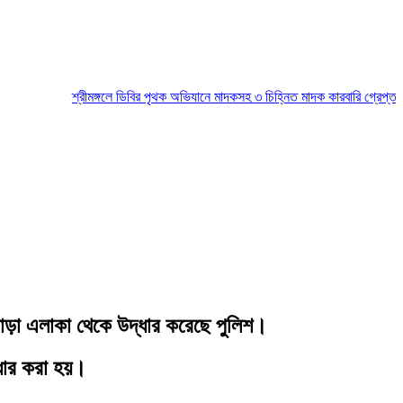
শ্রীমঙ্গলে ডিবির পৃথক অভিযানে মাদকসহ ৩ চিহ্নিত মাদক কারবারি গ্রেপ্তার
মৌলভ
পাড়া এলাকা থেকে উদ্ধার করেছে পুলিশ।
ধার করা হয়।