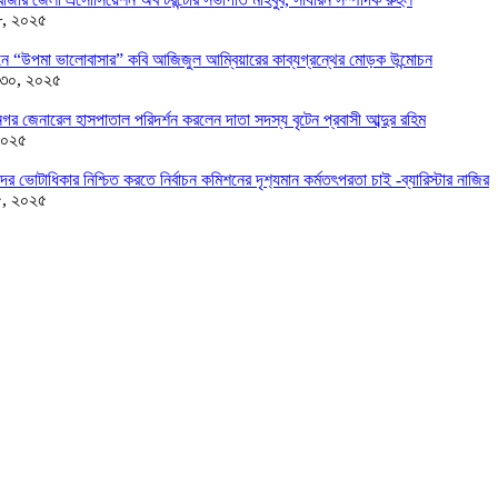
৮, ২০২৫
ন্ডনে “উপমা ভালোবাসার” কবি আজিজুল আম্বিয়ারের কাব্যগ্রন্থের মোড়ক উন্মোচন
 ৩০, ২০২৫
র জেনারেল হাসপাতাল পরিদর্শন করলেন দাতা সদস্য বৃটেন প্রবাসী আব্দুর রহিম
২০২৫
দের ভোটাধিকার নিশ্চিত করতে নির্বাচন কমিশনের দৃশ‍্যমান কর্মতৎপরতা চাই -ব্যারিস্টার নাজির
৫, ২০২৫