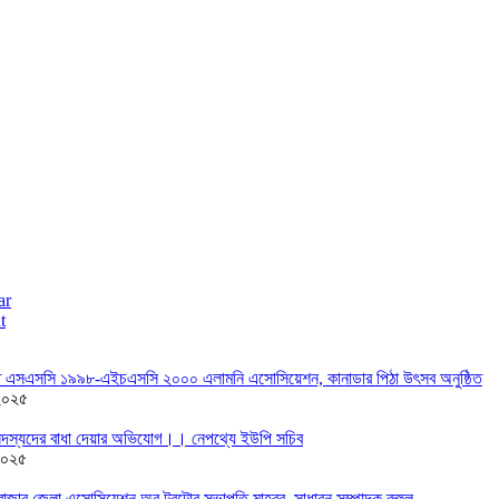
ar
t
তে এসএসসি ১৯৯৮-এইচএসসি ২০০০ এলামনি এসোসিয়েশন, কানাডার পিঠা উৎসব অনুষ্ঠিত
২০২৫
দস্যদের বাধা দেয়ার অভিযোগ।। নেপথ্যে ইউপি সচিব
২০২৫
াজার জেলা এসোসিয়েশন অব টরন্টোর সভাপতি মাহবুব, সাধারন সম্পাদক রুহুল