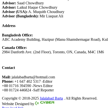
Advisor:
Saad Chowdhury
Advisor:
Laikul Haque Chowdhury
Advisor (USA):
A. Muquith Choudhury
Advisor (Bangladesh):
Mir Liaquat Ali
Address
Bangladesh Office:
ABC Academy Building, Hazipur (Manu-Shamshernagar Road), Kula
Canada Office:
2984 Danforth Ave. (2nd Floor), Toronto, ON, Canada, M4C 1M6
Contact
Mail:
jalalabadbarta@hotmail.com
Phone:
+1 647 402 5317 -Editor
+88 01716 394590 -News Editor
+88 01724 446824 -Saff Reporter
Copyright © 2018-2025
Jalalabad Barta
. All Rights Reserved.
Website Designed by