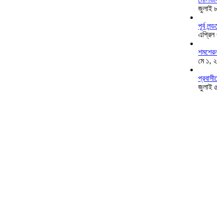
জুলাই 
পূর্ব ল
এপ্রিল
শমশেরনগ
মে ১, 
প্রবাসী
জুলাই 