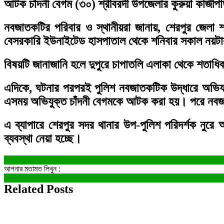
আটক চাঁদনী বেগম (৩০) শ্রীবরদী উপজেলার কুরুয়া কাজীপা
নবজাতকটির পরিবার ও স্থানীয়রা জানায়, শেরপুর জেলা 
বেসরকারি ইউনাইটেড হাসপাতাল থেকে শনিবার সকাল নয়টার
বিষয়টি জানাজানি হলে দুপুরে চাপাতলি এলাকা থেকে শতাধি
এদিকে, ঘটনার পরপরই পুলিশ নবজাতকটিক উদ্ধারে অভিযান 
এসময় অভিযুক্ত চাঁদনী বেগমকে আটক করা হয়। পরে নবজা
এ ব্যাপারে শেরপুর সদর থানার উপ-পুলিশ পরিদর্শক ন
ব্যবস্থা নেয়া হচ্ছে।
আপনার মতামত লিখুন :
Related Posts