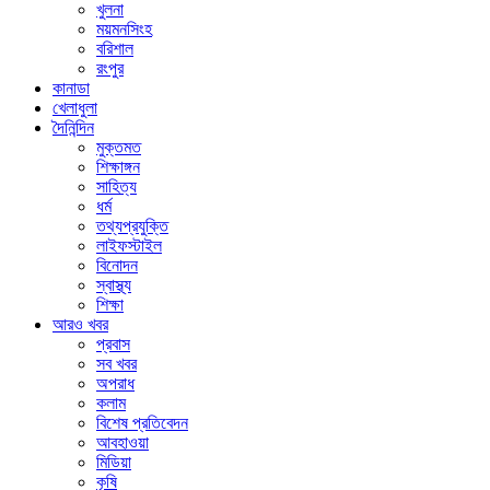
খুলনা
ময়মনসিংহ
বরিশাল
রংপুর
কানাডা
খেলাধুলা
দৈনিন্দিন
মুক্তমত
শিক্ষাঙ্গন
সাহিত্য
ধর্ম
তথ্যপ্রযুক্তি
লাইফস্টাইল
বিনোদন
স্বাস্থ্য
শিক্ষা
আরও খবর
প্রবাস
সব খবর
অপরাধ
কলাম
বিশেষ প্রতিবেদন
আবহাওয়া
মিডিয়া
কৃষি