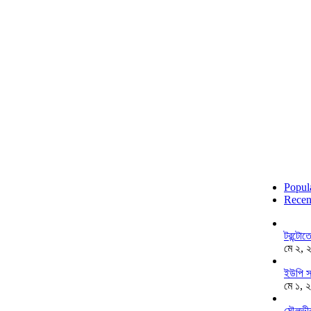
Popul
Recen
টরন্টো
মে ২, 
ইউপি স
মে ১, 
মৌলভীব