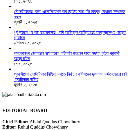
মে ১, ২০২৫
মৌলভীবাজার জেলা এসোসিয়েশন অব টরন্টোর সভাপতি মাহবুব, সাধারন সম্পাদক
রুহুল
জুলাই ৮, ২০২৫
পূর্ব লন্ডনে “উপমা ভালোবাসার” কবি আজিজুল আম্বিয়ারের কাব্যগ্রন্থের মোড়ক
উন্মোচন
এপ্রিল ৩০, ২০২৫
শমশেরনগর জেনারেল হাসপাতাল পরিদর্শন করলেন দাতা সদস্য বৃটেন প্রবাসী
আব্দুর রহিম
মে ১, ২০২৫
প্রবাসীদের ভোটাধিকার নিশ্চিত করতে নির্বাচন কমিশনের দৃশ‍্যমান কর্মতৎপরতা চাই
-ব্যারিস্টার নাজির
জুলাই ৫, ২০২৫
EDITORIAL BOARD
Chief Editor:
Abdul Quddus Chowdhury
Editor:
Ruhul Quddus Chowdhury