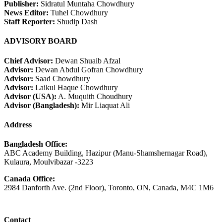
Publisher:
Sidratul Muntaha Chowdhury
News Editor:
Tuhel Chowdhury
Staff Reporter:
Shudip Dash
ADVISORY BOARD
Chief Advisor:
Dewan Shuaib Afzal
Advisor:
Dewan Abdul Gofran Chowdhury
Advisor:
Saad Chowdhury
Advisor:
Laikul Haque Chowdhury
Advisor (USA):
A. Muquith Choudhury
Advisor (Bangladesh):
Mir Liaquat Ali
Address
Bangladesh Office:
ABC Academy Building, Hazipur (Manu-Shamshernagar Road),
Kulaura, Moulvibazar -3223
Canada Office:
2984 Danforth Ave. (2nd Floor), Toronto, ON, Canada, M4C 1M6
Contact