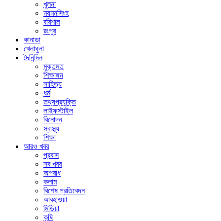
খুলনা
ময়মনসিংহ
বরিশাল
রংপুর
কানাডা
খেলাধুলা
দৈনিন্দিন
মুক্তমত
শিক্ষাঙ্গন
সাহিত্য
ধর্ম
তথ্যপ্রযুক্তি
লাইফস্টাইল
বিনোদন
স্বাস্থ্য
শিক্ষা
আরও খবর
প্রবাস
সব খবর
অপরাধ
কলাম
বিশেষ প্রতিবেদন
আবহাওয়া
মিডিয়া
কৃষি