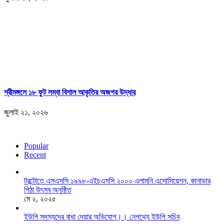
শ্রীমঙ্গলে ১৮ ফুট লম্বা বিশাল আকৃতির অজগর উদ্ধার
জুলাই ২১, ২০২৬
Popular
Recent
টরন্টোতে এসএসসি ১৯৯৮-এইচএসসি ২০০০ এলামনি এসোসিয়েশন, কানাডার
পিঠা উৎসব অনুষ্ঠিত
মে ২, ২০২৫
ইউপি সদস্যদের বাধা দেয়ার অভিযোগ।। নেপথ্যে ইউপি সচিব