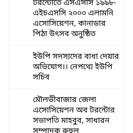
টরন্টোতে এসএসসি ১৯৯৮-
এইচএসসি ২০০০ এলামনি
এসোসিয়েশন, কানাডার
পিঠা উৎসব অনুষ্ঠিত
ইউপি সদস্যদের বাধা দেয়ার
অভিযোগ।। নেপথ্যে ইউপি
সচিব
মৌলভীবাজার জেলা
এসোসিয়েশন অব টরন্টোর
সভাপতি মাহবুব, সাধারন
সম্পাদক রুহুল