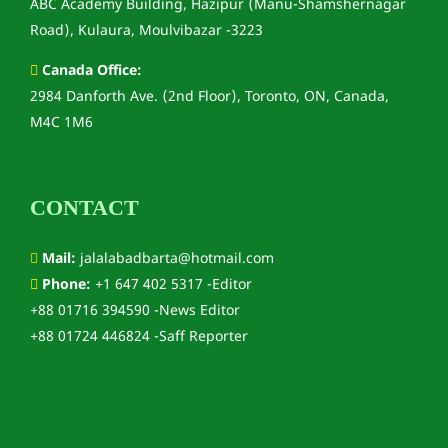
ABC Academy Building, Hazipur (Manu-Shamshernagar
Road), Kulaura, Moulvibazar -3223
Canada Office:
2984 Danforth Ave. (2nd Floor), Toronto, ON, Canada,
M4C 1M6
CONTACT
Mail:
jalalabadbarta@hotmail.com
Phone:
+1 647 402 5317 -Editor
+88 01716 394590 -News Editor
+88 01724 446824 -Saff Reporter