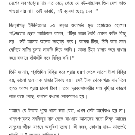
দেশের সব পণ্যের দাম এত বেড়ে গেছে যে বউ-বাচ্চাসহ তিন বেলা ভাত
খাওয়া যায় না। তাই ভাবছি, এই ব্যবসা ছেড়ে দেব।”
জিন্নাগড় ইউনিয়নের ০৩ নম্বর ওয়ার্ডের মৃত হেমায়েত হোসেন
পণ্ডিতের ছেলে আজিজল বলেন, “চিঁড়া ভাজা তৈরি তেমন কঠিন কিছু
নয়। স্ত্রী আমায় অনেক সাহায্য করে। আমরা চিঁড়া, চিনি আর লবণ
মেশিয়ে মাটির চুলায় লাকড়ি দিয়ে ভাজি। ভাজা চিঁড়া থালায় ভরে মাথায়
করে বাজারে হাঁটাহাঁটি করে বিক্রি করি।”
তিনি জানান, প্রতিদিন বিক্রি করে প্রায় ছয়শ থেকে সাতশ টাকা বিক্রি
হয়, ভালো হলে এক হাজার টাকাও হয়। সেই টাকা থেকে খরচ বাদ দিলে
হাতে আসে প্রায় চারশ টাকা। তবে দ্রব্যসামগ্রীর দাম বৃদ্ধির কারণে
লাভ কমে গেছে, কখনো কখনো লোকসানও হয়।
“আগে যে টাকায় পুরো থালা ভরা যেত, এখন সেটা অর্ধেকও হয় না।
খাদ্যপণ্যসহ সবকিছুর দাম বেড়ে যাওয়ায় আমাদের মতো নিম্ন আয়ের
মানুষের জীবন যাপনে অসুবিধা হচ্ছে। কী করব, কোথায় যাব– ভাবতেই
পারছি না,” বললেন আজিজল।