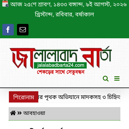
Skip
আজ ২৫শে শ্রাবণ, ১৪৩৩ বঙ্গাব্দ, ৯ই আগস্ট, ২০২৬
to
খ্রিস্টাব্দ, রবিবার, বর্ষাকাল
content
শ্রীমঙ্গলে ডিবির পৃথক অভিযানে মাদকসহ ৩ চিহ্নিত মাদক ক
শিরোনাম
আবহাওয়া