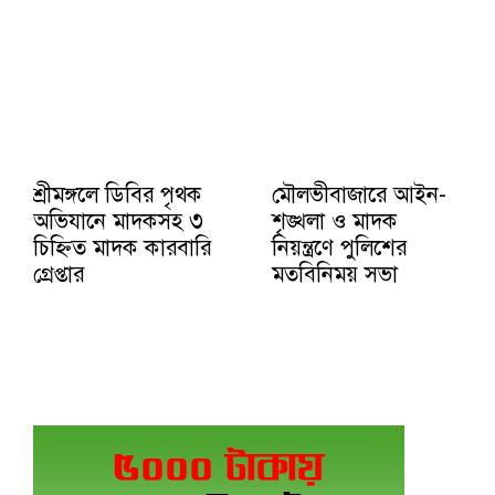
শ্রীমঙ্গলে ডিবির পৃথক
মৌলভীবাজারে আইন-
অভিযানে মাদকসহ ৩
শৃঙ্খলা ও মাদক
চিহ্নিত মাদক কারবারি
নিয়ন্ত্রণে পুলিশের
গ্রেপ্তার
মতবিনিময় সভা