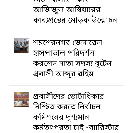
আজিজুল আম্বিয়ারের
কাব্যগ্রন্থের মোড়ক উন্মোচন
শমশেরনগর জেনারেল
হাসপাতাল পরিদর্শন
করলেন দাতা সদস্য বৃটেন
প্রবাসী আব্দুর রহিম
প্রবাসীদের ভোটাধিকার
নিশ্চিত করতে নির্বাচন
কমিশনের দৃশ‍্যমান
কর্মতৎপরতা চাই -ব্যারিস্টার