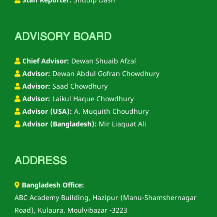
Staff Reporter:
Shudip Dash
ADVISORY BOARD
Chief Advisor:
Dewan Shuaib Afzal
Advisor:
Dewan Abdul Gofran Chowdhury
Advisor:
Saad Chowdhury
Advisor:
Laikul Haque Chowdhury
Advisor (USA):
A. Muquith Choudhury
Advisor (Bangladesh):
Mir Liaquat Ali
ADDRESS
Bangladesh Office:
ABC Academy Building, Hazipur (Manu-Shamshernagar
Road), Kulaura, Moulvibazar -3223