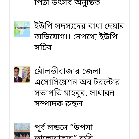
পিঠা উৎসব অনুষ্ঠিত
ইউপি সদস্যদের বাধা দেয়ার
অভিযোগ।। নেপথ্যে ইউপি
সচিব
মৌলভীবাজার জেলা
এসোসিয়েশন অব টরন্টোর
সভাপতি মাহবুব, সাধারন
সম্পাদক রুহুল
পূর্ব লন্ডনে “উপমা
ভালোবাসার” কবি