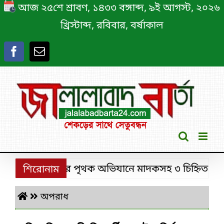
Skip
আজ ২৫শে শ্রাবণ, ১৪৩৩ বঙ্গাব্দ, ৯ই আগস্ট, ২০২৬
to
খ্রিস্টাব্দ, রবিবার, বর্ষাকাল
content
শ্রীমঙ্গলে ডিবির পৃথক অভিযানে মাদকসহ ৩ চিহ্নিত মাদক ক
শিরোনাম
অপরাধ