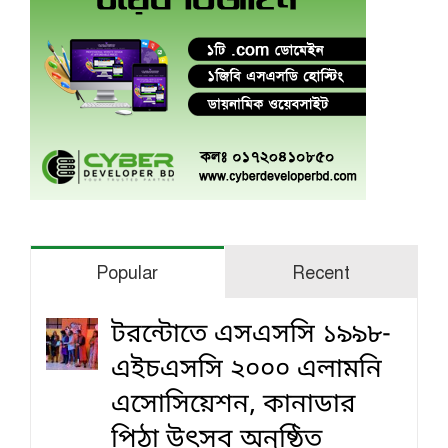
Popular
Recent
টরন্টোতে এসএসসি ১৯৯৮-
এইচএসসি ২০০০ এলামনি
এসোসিয়েশন, কানাডার
পিঠা উৎসব অনুষ্ঠিত