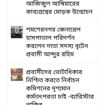
আজিজুল আম্বিয়ারের
কাব্যগ্রন্থের মোড়ক উন্মোচন
শমশেরনগর জেনারেল
হাসপাতাল পরিদর্শন
করলেন দাতা সদস্য বৃটেন
প্রবাসী আব্দুর রহিম
প্রবাসীদের ভোটাধিকার
নিশ্চিত করতে নির্বাচন
কমিশনের দৃশ‍্যমান
কর্মতৎপরতা চাই -ব্যারিস্টার