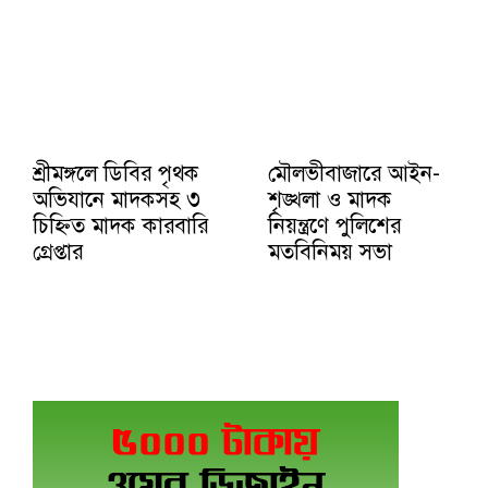
শ্রীমঙ্গলে ডিবির পৃথক
মৌলভীবাজারে আইন-
অভিযানে মাদকসহ ৩
শৃঙ্খলা ও মাদক
চিহ্নিত মাদক কারবারি
নিয়ন্ত্রণে পুলিশের
গ্রেপ্তার
মতবিনিময় সভা