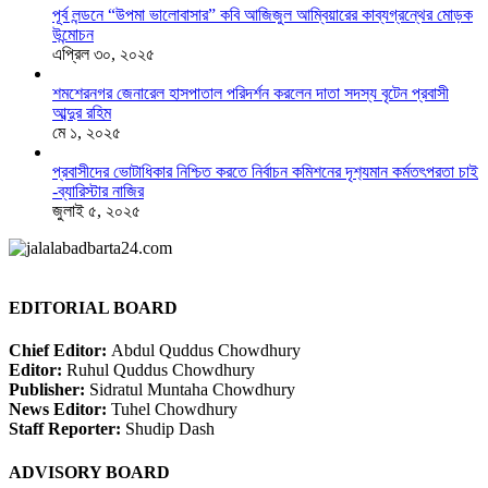
পূর্ব লন্ডনে “উপমা ভালোবাসার” কবি আজিজুল আম্বিয়ারের কাব্যগ্রন্থের মোড়ক
উন্মোচন
এপ্রিল ৩০, ২০২৫
শমশেরনগর জেনারেল হাসপাতাল পরিদর্শন করলেন দাতা সদস্য বৃটেন প্রবাসী
আব্দুর রহিম
মে ১, ২০২৫
প্রবাসীদের ভোটাধিকার নিশ্চিত করতে নির্বাচন কমিশনের দৃশ‍্যমান কর্মতৎপরতা চাই
-ব্যারিস্টার নাজির
জুলাই ৫, ২০২৫
EDITORIAL BOARD
Chief Editor:
Abdul Quddus Chowdhury
Editor:
Ruhul Quddus Chowdhury
Publisher:
Sidratul Muntaha Chowdhury
News Editor:
Tuhel Chowdhury
Staff Reporter:
Shudip Dash
ADVISORY BOARD