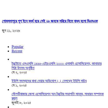
গোমস্তাপুরে পুশ ইনে ব্যর্থ হয়ে সেই ২৮ জনকে সরিয়ে নিতে বাধ্য হলো বিএসএফ
জুন ১১, ২০২৬
Popular
Recent
টরন্টোতে এসএসসি ১৯৯৮-এইচএসসি ২০০০ এলামনি এসোসিয়েশন, কানাডার
পিঠা উৎসব অনুষ্ঠিত
মে ২, ২০২৫
ইউপি সদস্যদের বাধা দেয়ার অভিযোগ।। নেপথ্যে ইউপি সচিব
মে ১, ২০২৫
মৌলভীবাজার জেলা এসোসিয়েশন অব টরন্টোর সভাপতি মাহবুব, সাধারন সম্পাদক
রুহুল
জুলাই ৮, ২০২৫