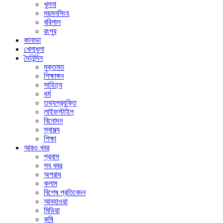
খুলনা
ময়মনসিংহ
বরিশাল
রংপুর
কানাডা
খেলাধুলা
দৈনিন্দিন
মুক্তমত
শিক্ষাঙ্গন
সাহিত্য
ধর্ম
তথ্যপ্রযুক্তি
লাইফস্টাইল
বিনোদন
স্বাস্থ্য
শিক্ষা
আরও খবর
প্রবাস
সব খবর
অপরাধ
কলাম
বিশেষ প্রতিবেদন
আবহাওয়া
মিডিয়া
কৃষি