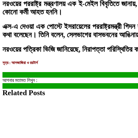
নরওয়ের পররাষ্ট্র মন্ত্রণালয় এক ই-মেইল বিবৃতিতে জান
কোনো কর্মী আহত হননি।
এক্স-এ দেওয়া এক পোস্টে ইসরায়েলের পররাষ্ট্রমন্ত্রী গিদ
কথা বলেছেন। তিনি বলেন, সেলভাগের বাসভবনের আঙিনায়
নরওয়ের পত্রিকা ভিজি জানিয়েছে, নিরাপত্তা পরিস্থিতির
সূত্র : আলজাজিরা ও রয়টার্স
আপনার মতামত লিখুন :
Related Posts