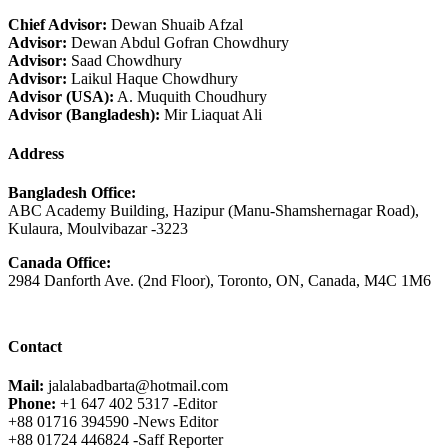
Chief Advisor:
Dewan Shuaib Afzal
Advisor:
Dewan Abdul Gofran Chowdhury
Advisor:
Saad Chowdhury
Advisor:
Laikul Haque Chowdhury
Advisor (USA):
A. Muquith Choudhury
Advisor (Bangladesh):
Mir Liaquat Ali
Address
Bangladesh Office:
ABC Academy Building, Hazipur (Manu-Shamshernagar Road),
Kulaura, Moulvibazar -3223
Canada Office:
2984 Danforth Ave. (2nd Floor), Toronto, ON, Canada, M4C 1M6
Contact
Mail:
jalalabadbarta@hotmail.com
Phone:
+1 647 402 5317 -Editor
+88 01716 394590 -News Editor
+88 01724 446824 -Saff Reporter