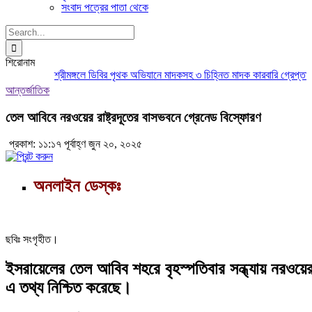
সংবাদ পত্রের পাতা থেকে
Search
for:
শিরোনাম
শ্রীমঙ্গলে ডিবির পৃথক অভিযানে মাদকসহ ৩ চিহ্নিত মাদক কারবারি গ্রেপ্তার
মৌলভ
আন্তর্জাতিক
তেল আবিবে নরওয়ের রাষ্ট্রদূতের বাসভবনে গ্রেনেড বিস্ফোরণ
প্রকাশ: ১১:১৭ পূর্বাহ্ণ জুন ২০, ২০২৫
অনলাইন ডেস্কঃ
ছবিঃ সংগৃহীত।
ইসরায়েলের তেল আবিব শহরে বৃহস্পতিবার সন্ধ্যায় নরওয়ের 
এ তথ্য নিশ্চিত করেছে।