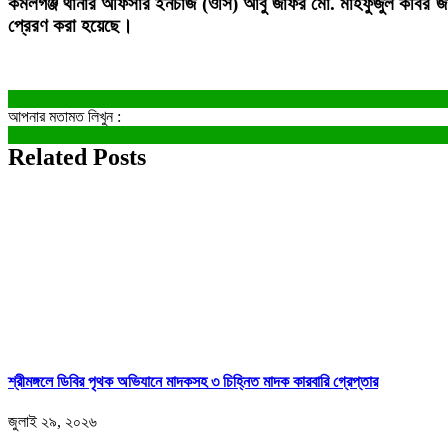
কমলগঞ্জ থানার অফিসার ইনচার্জ (ওসি) আবু জাফর মো. মাহফুজুল কবির জা
প্রেরণ করা হয়েছে।
আপনার মতামত লিখুন :
Related Posts
শ্রীমঙ্গলে ডিবির পৃথক অভিযানে মাদকসহ ৩ চিহ্নিত মাদক কারবারি গ্রেপ্তার
জুলাই ২৯, ২০২৬