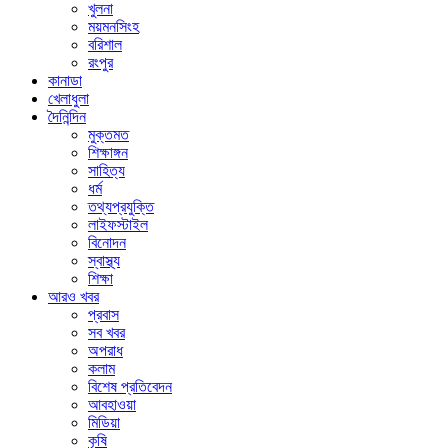
খুলনা
ময়মনসিংহ
বরিশাল
রংপুর
কানাডা
খেলাধুলা
দৈনিন্দিন
মুক্তমত
শিক্ষাঙ্গন
সাহিত্য
ধর্ম
তথ্যপ্রযুক্তি
লাইফস্টাইল
বিনোদন
স্বাস্থ্য
শিক্ষা
আরও খবর
প্রবাস
সব খবর
অপরাধ
কলাম
বিশেষ প্রতিবেদন
আবহাওয়া
মিডিয়া
কৃষি