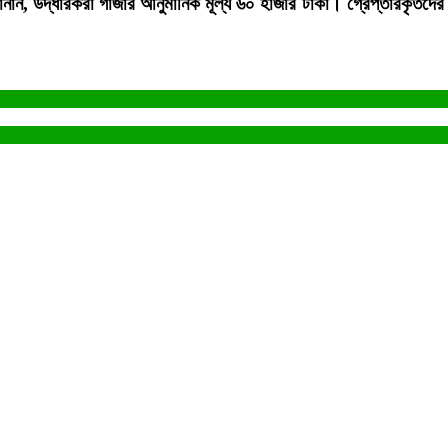
নান, উদ্ধারকরা গাজার আনুমানিক মূল্য ৬০ হাজার টাকা। গ্রেপ্তারকৃতদের