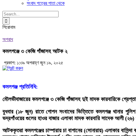
সংবাদ পত্রের পাতা থেকে
Search
for:
শিরোনাম
অপরাধ
কমলগঞ্জে ৩ কেজি গাঁজাসহ আটক ২
প্রকাশ: ১:৩৯ অপরাহ্ণ জুন ১৯, ২০২৫
কমলগঞ্জ প্রতিনিধি:
মৌলভীবাজারের কমলগঞ্জে ৩ কেজি গাঁজাসহ দুই মাদক কারবারিকে গ্রেপ্ত
বুধবার (১৮ জুন) রাতে গোপন সংবাদের ভিত্তিতে কমলগঞ্জ থানার প
ভদ্রগাঁওয়ের গুলের হাওর বাজার এলাকা মাদক কারবারি সাদেক আলী (২৬
আটককৃতরা কমলগঞ্জের চাম্পারায় চা বাগানের (সোনারায়) এলাকার বাসিন্দা