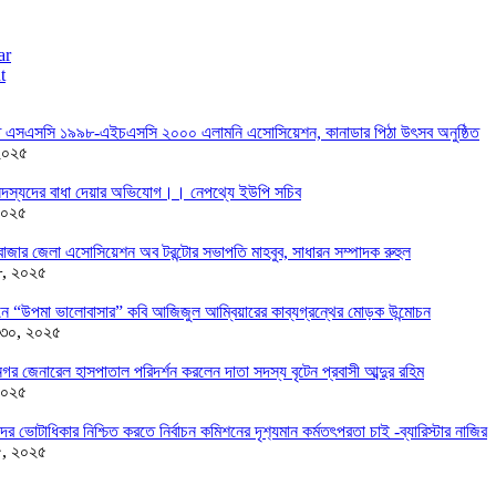
ar
t
তে এসএসসি ১৯৯৮-এইচএসসি ২০০০ এলামনি এসোসিয়েশন, কানাডার পিঠা উৎসব অনুষ্ঠিত
২০২৫
দস্যদের বাধা দেয়ার অভিযোগ।। নেপথ্যে ইউপি সচিব
২০২৫
াজার জেলা এসোসিয়েশন অব টরন্টোর সভাপতি মাহবুব, সাধারন সম্পাদক রুহুল
৮, ২০২৫
ন্ডনে “উপমা ভালোবাসার” কবি আজিজুল আম্বিয়ারের কাব্যগ্রন্থের মোড়ক উন্মোচন
 ৩০, ২০২৫
র জেনারেল হাসপাতাল পরিদর্শন করলেন দাতা সদস্য বৃটেন প্রবাসী আব্দুর রহিম
২০২৫
দের ভোটাধিকার নিশ্চিত করতে নির্বাচন কমিশনের দৃশ‍্যমান কর্মতৎপরতা চাই -ব্যারিস্টার নাজির
৫, ২০২৫