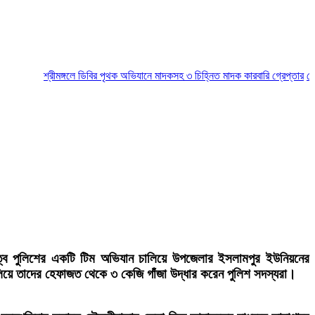
শ্রীমঙ্গলে ডিবির পৃথক অভিযানে মাদকসহ ৩ চিহ্নিত মাদক কারবারি গ্রেপ্তার
মৌলভীবা
বে পুলিশের একটি টিম অভিযান চালিয়ে উপজেলার ইসলামপুর ইউনিয়নের
ে তাদের হেফাজত থেকে ৩ কেজি গাঁজা উদ্ধার করেন পুলিশ সদস্যরা।