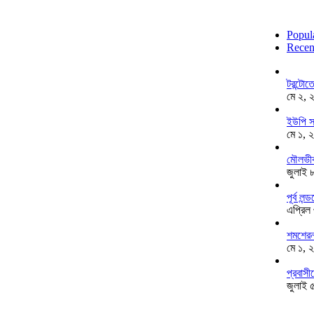
Popul
Recen
টরন্টো
মে ২, 
ইউপি স
মে ১, 
মৌলভীব
জুলাই 
পূর্ব ল
এপ্রিল
শমশেরনগ
মে ১, 
প্রবাসী
জুলাই 