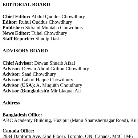
EDITORIAL BOARD
Chief Editor:
Abdul Quddus Chowdhury
Editor:
Ruhul Quddus Chowdhury
Publisher:
Sidratul Muntaha Chowdhury
News Editor:
Tuhel Chowdhury
Staff Reporter:
Shudip Dash
ADVISORY BOARD
Chief Advisor:
Dewan Shuaib Afzal
Advisor:
Dewan Abdul Gofran Chowdhury
Advisor:
Saad Chowdhury
Advisor:
Laikul Haque Chowdhury
Advisor (USA):
A. Muquith Choudhury
Advisor (Bangladesh):
Mir Liaquat Ali
Address
Bangladesh Office:
ABC Academy Building, Hazipur (Manu-Shamshernagar Road), Kula
Canada Office:
2984 Danforth Ave. (2nd Floor), Toronto, ON, Canada, M4C 1M6