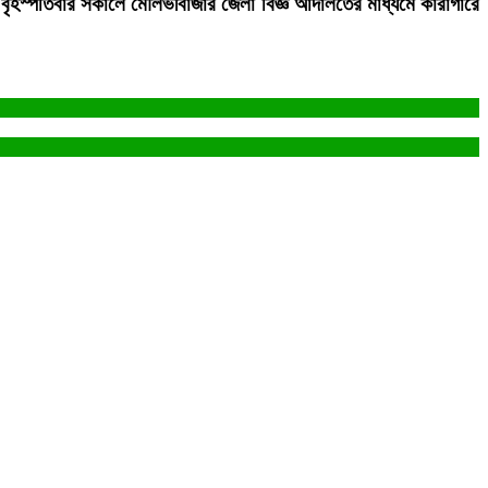
 বৃহস্পতিবার সকালে মৌলভীবাজার জেলা বিজ্ঞ আদালতের মাধ্যমে কারাগারে