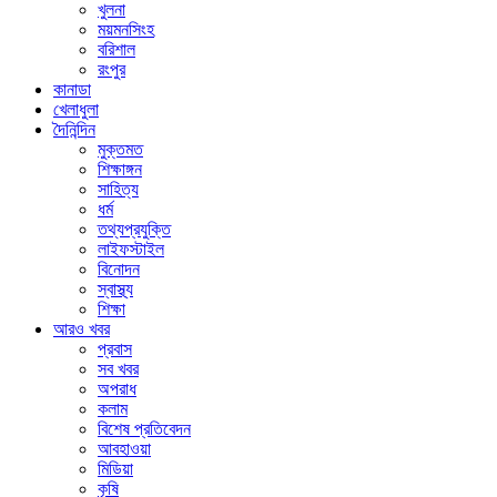
খুলনা
ময়মনসিংহ
বরিশাল
রংপুর
কানাডা
খেলাধুলা
দৈনিন্দিন
মুক্তমত
শিক্ষাঙ্গন
সাহিত্য
ধর্ম
তথ্যপ্রযুক্তি
লাইফস্টাইল
বিনোদন
স্বাস্থ্য
শিক্ষা
আরও খবর
প্রবাস
সব খবর
অপরাধ
কলাম
বিশেষ প্রতিবেদন
আবহাওয়া
মিডিয়া
কৃষি