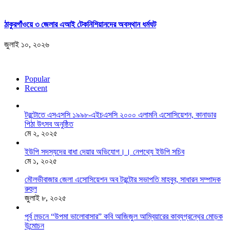
ঠাকুরগাঁওয়ে ৩ জেলার এআই টেকনিশিয়ানদের অবস্থান ধর্মঘট
জুলাই ১০, ২০২৬
Popular
Recent
টরন্টোতে এসএসসি ১৯৯৮-এইচএসসি ২০০০ এলামনি এসোসিয়েশন, কানাডার
পিঠা উৎসব অনুষ্ঠিত
মে ২, ২০২৫
ইউপি সদস্যদের বাধা দেয়ার অভিযোগ।। নেপথ্যে ইউপি সচিব
মে ১, ২০২৫
মৌলভীবাজার জেলা এসোসিয়েশন অব টরন্টোর সভাপতি মাহবুব, সাধারন সম্পাদক
রুহুল
জুলাই ৮, ২০২৫
পূর্ব লন্ডনে “উপমা ভালোবাসার” কবি আজিজুল আম্বিয়ারের কাব্যগ্রন্থের মোড়ক
উন্মোচন