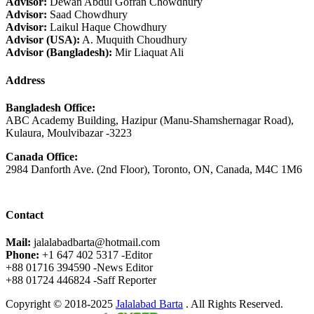
Advisor:
Dewan Abdul Gofran Chowdhury
Advisor:
Saad Chowdhury
Advisor:
Laikul Haque Chowdhury
Advisor (USA):
A. Muquith Choudhury
Advisor (Bangladesh):
Mir Liaquat Ali
Address
Bangladesh Office:
ABC Academy Building, Hazipur (Manu-Shamshernagar Road),
Kulaura, Moulvibazar -3223
Canada Office:
2984 Danforth Ave. (2nd Floor), Toronto, ON, Canada, M4C 1M6
Contact
Mail:
jalalabadbarta@hotmail.com
Phone:
+1 647 402 5317 -Editor
+88 01716 394590 -News Editor
+88 01724 446824 -Saff Reporter
Copyright © 2018-2025
Jalalabad Barta
. All Rights Reserved.