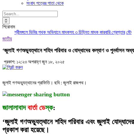
সংবাদ পত্রের পাতা থেকে
Search
for:
শিরোনাম
শ্রীমঙ্গলে ডিবির পৃথক অভিযানে মাদকসহ ৩ চিহ্নিত মাদক কারবারি গ্রেপ্তার
মৌলভীবাজ
জাতীয়
‘জুলাই গণঅভ্যুত্থানে শহিদ পরিবার ও যোদ্ধাদের কল্যাণ ও পুনর্বাসন অধ
প্রকাশ: ১২:২৩ অপরাহ্ণ জুন ১৮, ২০২৫
জুলাই গণঅভ্যুত্থানের গ্রাফিতি। ছবি : জুলাই রাজপথ।
জালালাবাদ
বার্তা
ডে
স্ক
:
‘জুলাই গণঅভ্যুত্থানে শহিদ পরিবার এবং জুলাই যোদ্ধাদে
প্রকাশ করা হয়েছে।