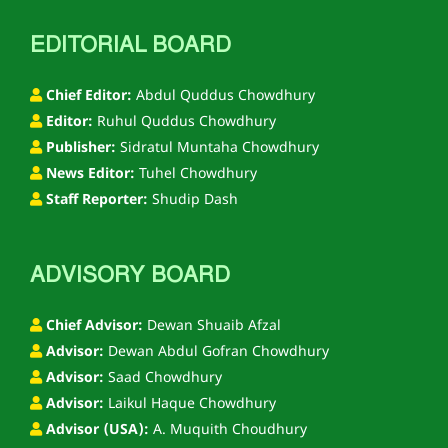
EDITORIAL BOARD
Chief Editor:
Abdul Quddus Chowdhury
Editor:
Ruhul Quddus Chowdhury
Publisher:
Sidratul Muntaha Chowdhury
News Editor:
Tuhel Chowdhury
Staff Reporter:
Shudip Dash
ADVISORY BOARD
Chief Advisor:
Dewan Shuaib Afzal
Advisor:
Dewan Abdul Gofran Chowdhury
Advisor:
Saad Chowdhury
Advisor:
Laikul Haque Chowdhury
Advisor (USA):
A. Muquith Choudhury