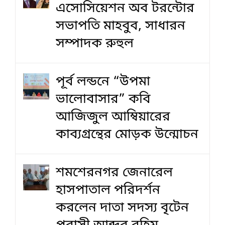
এসোসিয়েশন অব টরন্টোর
সভাপতি মাহবুব, সাধারন
সম্পাদক রুহুল
পূর্ব লন্ডনে “উপমা
ভালোবাসার” কবি
আজিজুল আম্বিয়ারের
কাব্যগ্রন্থের মোড়ক উন্মোচন
শমশেরনগর জেনারেল
হাসপাতাল পরিদর্শন
করলেন দাতা সদস্য বৃটেন