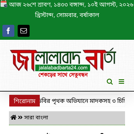
Skip
আজ ২৬শে শ্রাবণ, ১৪৩৩ বঙ্গাব্দ, ১০ই আগস্ট, ২০২৬
to
খ্রিস্টাব্দ, সোমবার, বর্ষাকাল
content
শ্রীমঙ্গলে ডিবির পৃথক অভিযানে মাদকসহ ৩ চিহ্নিত মাদক
শিরোনাম
সারা বাংলা