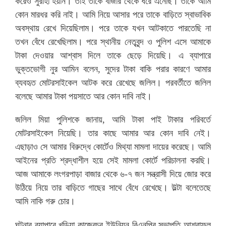
করেও সুরাহা হয়নি। তাই তাকে বাজার থেকে ধরে এনেছি। তাকে আমি
কোন মারধর করি নাই। আমি নিয়ে আসার পরে তাকে বাড়িতে স্বাভাবিক
অবস্থায় রেখে দিয়েছিলাম। পরে তাকে যখন আটকাতে পারতেছি না
তখন বেঁধে রেখেছিলাম। পরে স্থানীয় নেতৃবৃন্দ ও পুলিশ এসে আমাকে
টাকা দেওয়ার আশ্বাস দিলে তাকে ছেড়ে দিয়েছি। এ ব্যাপারে
ভুক্তভোগী নুর আমিন বলেন, সুদের টাকা বাকি পরার কারণে আমার
ব্যবহৃত মোটরসাইকেল আটক করে রেখেছে জলিল। পরবর্তীতে জলিল
বলেছে আমার টাকা পয়সাতে আর কোন দাবি নাই।
জলিল মিয়া পুলিশকে জানায়, আমি টাকা পাই টাকার পরিবর্তে
মোটরসাইকেল নিয়েছি। তার কাছে আমার আর কোন দাবি নেই।
এছাড়াও সে আমার বিরুদ্ধে কোর্টেও মিথ্যা মামলা দায়ের করেছে। আমি
আইনের প্রতি শ্রদ্ধাশীল হয়ে সেই মামলা কোর্টে পরিচালনা করছি।
আজ আমাকে লংগরপাড়া বাজার থেকে ৬-৭ জন সন্ত্রাসী দিয়ে জোর করে
উঠিয়ে নিয়ে তার বাড়িতে গাছের সাথে বেঁধে রেখেছে। উল্টা বলেতেছে
আমি নাকি গরু চোর।
ঘটনার ব্যাপারে খড়িয়া কাজেরচর ইউনিয়ন বিএনপির সভাপতি আশরাফুল