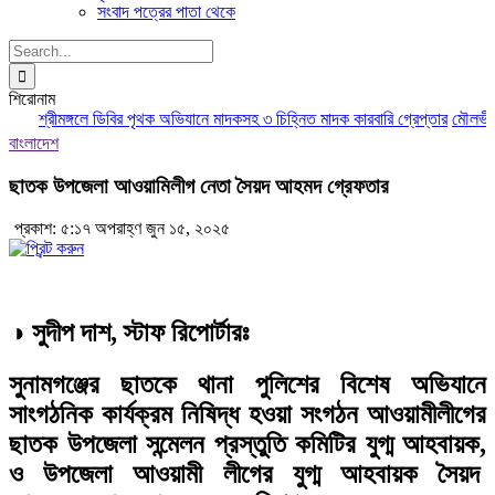
সংবাদ পত্রের পাতা থেকে
Search
for:
শিরোনাম
শ্রীমঙ্গলে ডিবির পৃথক অভিযানে মাদকসহ ৩ চিহ্নিত মাদক কারবারি গ্রেপ্তার
মৌলভীবাজা
বাংলাদেশ
ছাতক উপজেলা আওয়ামিলীগ নেতা সৈয়দ আহমদ গ্রেফতার
প্রকাশ: ৫:১৭ অপরাহ্ণ জুন ১৫, ২০২৫
◑
সুদীপ দাশ, স্টাফ রিপোর্টারঃ
সুনামগঞ্জের ছাতকে থানা পুলিশের বিশেষ অভিযানে
সাংগঠনিক কার্যক্রম নিষিদ্ধ হওয়া সংগঠন আওয়ামীলীগের
ছাতক উপজেলা সন্মেলন প্রস্তুতি কমিটির যুগ্ম আহবায়ক,
ও উপজেলা আওয়ামী লীগের যুগ্ম আহবায়ক সৈয়দ