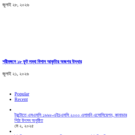
জুলাই ২৮, ২০২৬
শ্রীমঙ্গলে ১৮ ফুট লম্বা বিশাল আকৃতির অজগর উদ্ধার
জুলাই ২১, ২০২৬
Popular
Recent
টরন্টোতে এসএসসি ১৯৯৮-এইচএসসি ২০০০ এলামনি এসোসিয়েশন, কানাডার
পিঠা উৎসব অনুষ্ঠিত
মে ২, ২০২৫