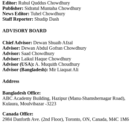
Editor:
Ruhul Quddus Chowdhury
Publisher:
Sidratul Muntaha Chowdhury
News Editor:
Tuhel Chowdhury
Staff Reporter:
Shudip Dash
ADVISORY BOARD
Chief Advisor:
Dewan Shuaib Afzal
Advisor:
Dewan Abdul Gofran Chowdhury
Advisor:
Saad Chowdhury
Advisor:
Laikul Haque Chowdhury
Advisor (USA):
A. Muquith Choudhury
Advisor (Bangladesh):
Mir Liaquat Ali
Address
Bangladesh Office:
ABC Academy Building, Hazipur (Manu-Shamshernagar Road),
Kulaura, Moulvibazar -3223
Canada Office:
2984 Danforth Ave. (2nd Floor), Toronto, ON, Canada, M4C 1M6