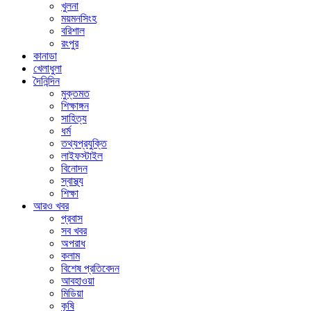
খুলনা
ময়মনসিংহ
বরিশাল
রংপুর
কানাডা
খেলাধুলা
দৈনিন্দিন
মুক্তমত
শিক্ষাঙ্গন
সাহিত্য
ধর্ম
তথ্যপ্রযুক্তি
লাইফস্টাইল
বিনোদন
স্বাস্থ্য
শিক্ষা
আরও খবর
প্রবাস
সব খবর
অপরাধ
কলাম
বিশেষ প্রতিবেদন
আবহাওয়া
মিডিয়া
কৃষি