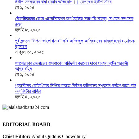
ইউপি সদস্যদের বাধা দেয়ার অভিযোগ।। নেপথ্যে ইউপি সচিব
মে ১, ২০২৫
মৌলভীবাজার জেলা এসোসিয়েশন অব টরন্টোর সভাপতি মাহবুব, সাধারন সম্পাদক
রুহুল
জুলাই ৮, ২০২৫
পূর্ব লন্ডনে “উপমা ভালোবাসার” কবি আজিজুল আম্বিয়ারের কাব্যগ্রন্থের মোড়ক
উন্মোচন
এপ্রিল ৩০, ২০২৫
শমশেরনগর জেনারেল হাসপাতাল পরিদর্শন করলেন দাতা সদস্য বৃটেন প্রবাসী
আব্দুর রহিম
মে ১, ২০২৫
প্রবাসীদের ভোটাধিকার নিশ্চিত করতে নির্বাচন কমিশনের দৃশ‍্যমান কর্মতৎপরতা চাই
-ব্যারিস্টার নাজির
জুলাই ৫, ২০২৫
EDITORIAL BOARD
Chief Editor:
Abdul Quddus Chowdhury