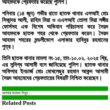
আহমদকে গ্রেফতার করেছে পুলিশ।
শনিবার (১৪ জুন) গভীর রাতে ছাতক থানার এসআই মোঃ
সিকান্দর আলী, রাহিম মিয়া ও এএসআই তোলা মিয়া সঙ্গীয়
ফোর্সসহ এক বিশেষ অভিযান পরিচালনা করে সৈয়দ
আহমদকে ছাতক শহর থেকে গ্রেফতার করেন। সৈয়দ
আহমদ শহরের মন্ডলীভোগ এলাকার হাবিবুর রহমানের
পুত্র।
তিনি ছাতক থানার মামলা নং-১৫, তাং-১০.০২. ২০২৫ খ্রি,
এর সন্দিগ্ধ আসামী বলে জানিয়েছে পুলিশ। ছাতক থানার
অফিসার ইনচার্জ মোঃ মোখলেছুর রহমান আকন্দ আসামী
সৈয়দ আহমেদের গ্রেফতারের বিষয়টি নিশ্চিত করেছেন।
আপনার মতামত লিখুন :
Related Posts