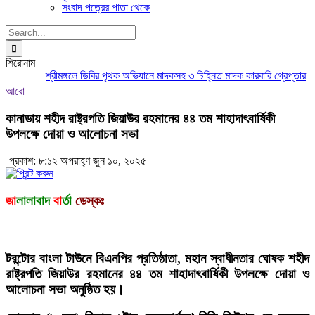
সংবাদ পত্রের পাতা থেকে
Search
for:
শিরোনাম
শ্রীমঙ্গলে ডিবির পৃথক অভিযানে মাদকসহ ৩ চিহ্নিত মাদক কারবারি গ্রেপ্তার
মৌলভ
আরো
কানাডায় শহীদ রাষ্ট্রপতি জিয়াউর রহমানের ৪৪ তম শাহাদাৎবার্ষিকী
উপলক্ষে দোয়া ও আলোচনা সভা
প্রকাশ: ৮:১২ অপরাহ্ণ জুন ১০, ২০২৫
জা
লালাবাদ
বা
র্তা
ডেস্কঃ
টরন্টোর বাংলা টাউনে বিএনপির প্রতিষ্ঠাতা, মহান স্বাধীনতার ঘোষক শহীদ
রাষ্ট্রপতি জিয়াউর রহমানের ৪৪ তম শাহাদাৎবার্ষিকী উপলক্ষে দোয়া ও
আলোচনা সভা অনুষ্ঠিত হয়।