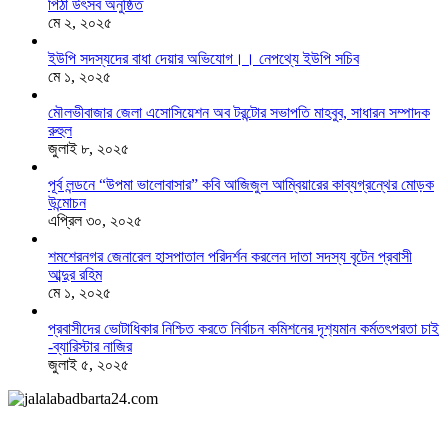
পিঠা উৎসব অনুষ্ঠিত
মে ২, ২০২৫
ইউপি সদস্যদের বাধা দেয়ার অভিযোগ।। নেপথ্যে ইউপি সচিব
মে ১, ২০২৫
মৌলভীবাজার জেলা এসোসিয়েশন অব টরন্টোর সভাপতি মাহবুব, সাধারন সম্পাদক
রুহুল
জুলাই ৮, ২০২৫
পূর্ব লন্ডনে “উপমা ভালোবাসার” কবি আজিজুল আম্বিয়ারের কাব্যগ্রন্থের মোড়ক
উন্মোচন
এপ্রিল ৩০, ২০২৫
শমশেরনগর জেনারেল হাসপাতাল পরিদর্শন করলেন দাতা সদস্য বৃটেন প্রবাসী
আব্দুর রহিম
মে ১, ২০২৫
প্রবাসীদের ভোটাধিকার নিশ্চিত করতে নির্বাচন কমিশনের দৃশ‍্যমান কর্মতৎপরতা চাই
-ব্যারিস্টার নাজির
জুলাই ৫, ২০২৫