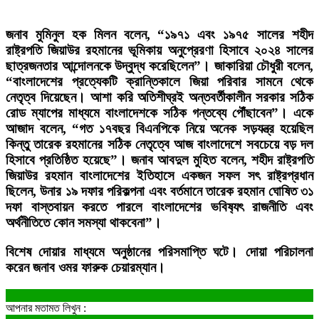
জনাব মুমিনুল হক মিলন বলেন, “১৯৭১ এবং ১৯৭৫ সালের শহীদ
রাষ্ট্রপতি জিয়াউর রহমানের ভূমিকায় অনুপ্রেরণা হিসাবে ২০২৪ সালের
ছাত্রজনতার আন্দোলনকে উদ্বুদ্ধ করেছিলেন”। জাকারিয়া চৌধুরী বলেন,
“বাংলাদেশের প্রত্যেকটি ক্রান্তিকালে জিয়া পরিবার সামনে থেকে
নেতৃত্ব দিয়েছেন। আশা করি অতিশীঘ্রই অন্তবর্তীকালীন সরকার সঠিক
রোড ম্যাপের মাধ্যমে বাংলাদেশকে সঠিক গন্তব্যে পৌঁছাবেন”। একে
আজাদ বলেন, “গত ১৭বছর বিএনপিকে নিয়ে অনেক সড়যন্ত্র হয়েছিল
কিন্তু তারেক রহমানের সঠিক নেতৃত্বে আজ বাংলাদেশে সবচেয়ে বড় দল
হিসাবে প্রতিষ্ঠিত হয়েছে”। জনাব আবদুল মুহিত বলেন, শহীদ রাষ্ট্রপতি
জিয়াউর রহমান বাংলাদেশের ইতিহাসে একজন সফল সৎ রাষ্ট্রপ্রধান
ছিলেন, উনার ১৯ দফার পরিকল্পনা এবং বর্তমানে তারেক রহমান ঘোষিত ৩১
দফা বাস্তবায়ন করতে পারলে বাংলাদেশের ভবিষ‍্যৎ রাজনীতি এবং
অর্থনীতিতে কোন সমস্যা থাকবেনা”।
বিশেষ দোয়ার মাধ্যমে অনুষ্ঠানের পরিসমাপ্তি ঘটে। দোয়া পরিচালনা
করেন জনাব ওমর ফারুক চেয়ারম্যান।
আপনার মতামত লিখুন :