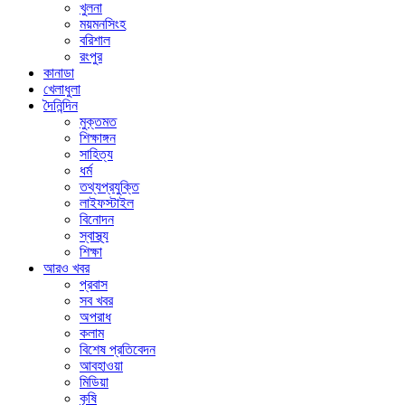
খুলনা
ময়মনসিংহ
বরিশাল
রংপুর
কানাডা
খেলাধুলা
দৈনিন্দিন
মুক্তমত
শিক্ষাঙ্গন
সাহিত্য
ধর্ম
তথ্যপ্রযুক্তি
লাইফস্টাইল
বিনোদন
স্বাস্থ্য
শিক্ষা
আরও খবর
প্রবাস
সব খবর
অপরাধ
কলাম
বিশেষ প্রতিবেদন
আবহাওয়া
মিডিয়া
কৃষি