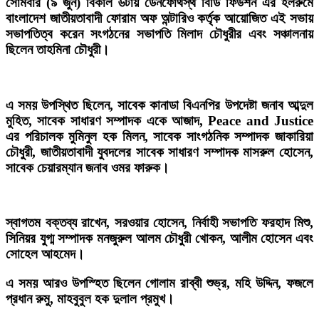
সোমবার (৯ জুন) বিকাল ৬টায় ডেনফোর্থস্থ বিডি ফিউশন এর হলরুমে
বাংলাদেশ জাতীয়তাবাদী ফোরাম অফ অন্টারিও কর্তৃক আয়োজিত এই সভায়
সভাপতিত্ব করেন সংগঠনের সভাপতি মিলাদ চৌধুরীর এবং সঞ্চালনায়
ছিলেন তাহমিনা চৌধুরী।
এ সময় উপস্থিত ছিলেন, সাবেক কানাডা বিএনপির উপদেষ্টা জনাব আব্দুল
মুহিত, সাবেক সাধারণ সম্পাদক একে আজাদ, Peace and Justice
এর পরিচালক মুমিনুল হক মিলন, সাবেক সাংগঠনিক সম্পাদক জাকারিয়া
চৌধুরী, জাতীয়তাবাদী যুবদলের সাবেক সাধারণ সম্পাদক মাসরুল হোসেন,
সাবেক চেয়ারম্যান জনাব ওমর ফারুক।
স্বাগতম বক্তব্য রাখেন, সরওয়ার হোসেন, নির্বাহী সভাপতি ফরহাদ মিশু,
সিনিয়র যুগ্ম সম্পাদক মনজুরুল আলম চৌধুরী খোকন, আলীম হোসেন এবং
সোহেল আহমেদ।
এ সময় আরও উপস্হিত ছিলেন গোলাম রাব্বী শুভ্র, মহি উদ্দিন, ফজলে
প্রধান রুমু, মাহবুবুল হক দুলাল প্রমুখ।