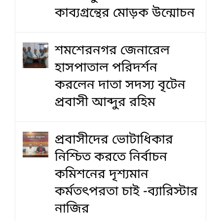
কাব্যগ্রন্থের মোড়ক উন্মোচন
শমশেরনগর জেনারেল
হাসপাতাল পরিদর্শন
করলেন দাতা সদস্য বৃটেন
প্রবাসী আব্দুর রহিম
প্রবাসীদের ভোটাধিকার
নিশ্চিত করতে নির্বাচন
কমিশনের দৃশ‍্যমান
কর্মতৎপরতা চাই -ব্যারিস্টার
নাজির