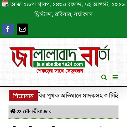
Skip
আজ ২৫শে শ্রাবণ, ১৪৩৩ বঙ্গাব্দ, ৯ই আগস্ট, ২০২৬
to
খ্রিস্টাব্দ, রবিবার, বর্ষাকাল
content
শ্রীমঙ্গলে ডিবির পৃথক অভিযানে মাদকসহ ৩ চিহ্নিত মাদক
শিরোনাম
মৌলভীবাজার