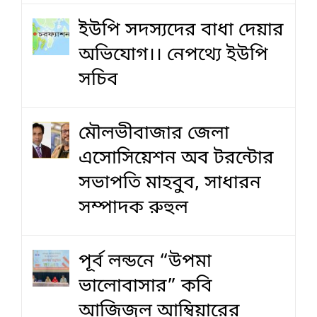
ইউপি সদস্যদের বাধা দেয়ার
অভিযোগ।। নেপথ্যে ইউপি
সচিব
মৌলভীবাজার জেলা
এসোসিয়েশন অব টরন্টোর
সভাপতি মাহবুব, সাধারন
সম্পাদক রুহুল
পূর্ব লন্ডনে “উপমা
ভালোবাসার” কবি
আজিজুল আম্বিয়ারের