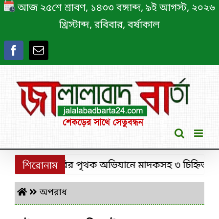
Skip
আজ ২৫শে শ্রাবণ, ১৪৩৩ বঙ্গাব্দ, ৯ই আগস্ট, ২০২৬
to
খ্রিস্টাব্দ, রবিবার, বর্ষাকাল
content
শ্রীমঙ্গলে ডিবির পৃথক অভিযানে মাদকসহ ৩ চিহ্নিত মাদক 
শিরোনাম
অপরাধ