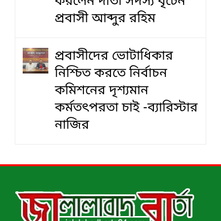
করলেন দাতা সদস্য বৃটেন
প্রবাসী আব্দুর রহিম
প্রবাসীদের ভোটাধিকার
নিশ্চিত করতে নির্বাচন
কমিশনের দৃশ‍্যমান
কর্মতৎপরতা চাই -ব্যারিস্টার
নাজির