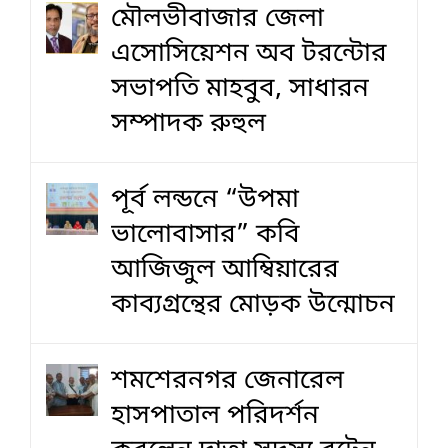
মৌলভীবাজার জেলা
এসোসিয়েশন অব টরন্টোর
সভাপতি মাহবুব, সাধারন
সম্পাদক রুহুল
পূর্ব লন্ডনে “উপমা
ভালোবাসার” কবি
আজিজুল আম্বিয়ারের
কাব্যগ্রন্থের মোড়ক উন্মোচন
শমশেরনগর জেনারেল
হাসপাতাল পরিদর্শন