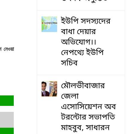
ইউপি সদস্যদের
বাধা দেয়ার
অভিযোগ।।
শ নেওয়া
নেপথ্যে ইউপি
সচিব
মৌলভীবাজার
জেলা
এসোসিয়েশন অব
টরন্টোর সভাপতি
মাহবুব, সাধারন