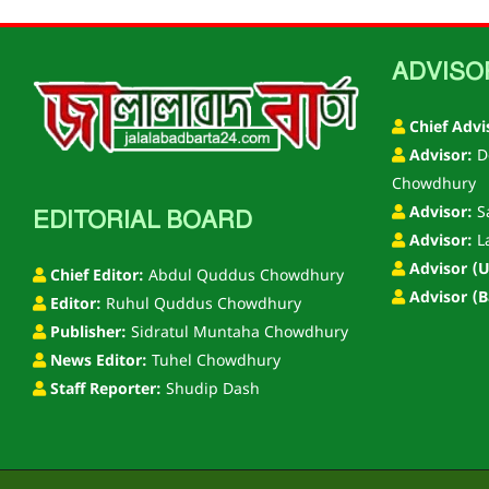
ADVISO
Chief Advi
Advisor:
D
Chowdhury
Advisor:
S
EDITORIAL BOARD
Advisor:
L
Advisor (U
Chief Editor:
Abdul Quddus Chowdhury
Advisor (B
Editor:
Ruhul Quddus Chowdhury
Publisher:
Sidratul Muntaha Chowdhury
News Editor:
Tuhel Chowdhury
Staff Reporter:
Shudip Dash