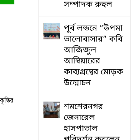
সম্পাদক রুহুল
পূর্ব লন্ডনে “উপমা
ভালোবাসার” কবি
আজিজুল
আম্বিয়ারের
কাব্যগ্রন্থের মোড়ক
উন্মোচন
আকৃতির
শমশেরনগর
জেনারেল
হাসপাতাল
পরিদর্শন করলেন