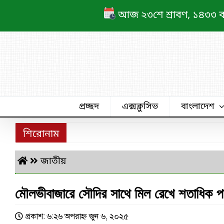
Skip
আজ ২৩শে শ্রাবণ, ১৪৩৩ বঙ্গা
to
content
প্রচ্ছদ
এক্সক্লুসিভ
বাংলাদেশ
শিরোনাম
জাতীয়
মৌলভীবাজারে সৌদির সাথে মিল রেখে শতাধিক প
প্রকাশ: ৬:২৬ অপরাহ্ণ জুন ৬, ২০২৫