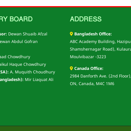
RY BOARD
ADDRESS
sor:
Dewan Shuaib Afzal
Bangladesh Office:
ewan Abdul Gofran
ABC Academy Building, Hazipu
Shamshernagar Road), Kulaur
aad Chowdhury
Moulvibazar -3223
aikul Haque Chowdhury
Canada Office:
SA):
A. Muquith Choudhury
2984 Danforth Ave. (2nd Floor)
angladesh):
Mir Liaquat Ali
ON, Canada, M4C 1M6