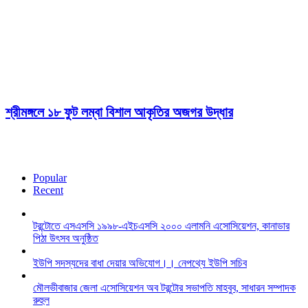
শ্রীমঙ্গলে ১৮ ফুট লম্বা বিশাল আকৃতির অজগর উদ্ধার
Popular
Recent
টরন্টোতে এসএসসি ১৯৯৮-এইচএসসি ২০০০ এলামনি এসোসিয়েশন, কানাডার
পিঠা উৎসব অনুষ্ঠিত
ইউপি সদস্যদের বাধা দেয়ার অভিযোগ।। নেপথ্যে ইউপি সচিব
মৌলভীবাজার জেলা এসোসিয়েশন অব টরন্টোর সভাপতি মাহবুব, সাধারন সম্পাদক
রুহুল