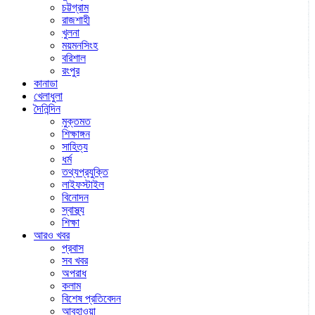
চট্টগ্রাম
রাজশাহী
খুলনা
ময়মনসিংহ
বরিশাল
রংপুর
কানাডা
খেলাধুলা
দৈনিন্দিন
মুক্তমত
শিক্ষাঙ্গন
সাহিত্য
ধর্ম
তথ্যপ্রযুক্তি
লাইফস্টাইল
বিনোদন
স্বাস্থ্য
শিক্ষা
আরও খবর
প্রবাস
সব খবর
অপরাধ
কলাম
বিশেষ প্রতিবেদন
আবহাওয়া