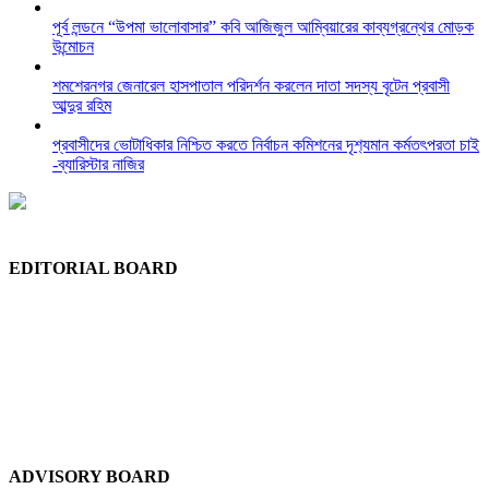
পূর্ব লন্ডনে “উপমা ভালোবাসার” কবি আজিজুল আম্বিয়ারের কাব্যগ্রন্থের মোড়ক
উন্মোচন
শমশেরনগর জেনারেল হাসপাতাল পরিদর্শন করলেন দাতা সদস্য বৃটেন প্রবাসী
আব্দুর রহিম
প্রবাসীদের ভোটাধিকার নিশ্চিত করতে নির্বাচন কমিশনের দৃশ‍্যমান কর্মতৎপরতা চাই
-ব্যারিস্টার নাজির
EDITORIAL BOARD
Chief Editor:
Abdul Quddus Chowdhury
Editor:
Ruhul Quddus Chowdhury
Publisher:
Sidratul Muntaha Chowdhury
News Editor:
Tuhel Chowdhury
Staff Reporter:
Shudip Dash
ADVISORY BOARD