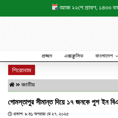
Skip
আজ ২২শে শ্রাবণ, ১৪৩৩ বঙ্গাব
to
content
প্রচ্ছদ
এক্সক্লুসিভ
বাংলাদেশ
শিরোনাম
জাতীয়
গোমস্তাপুর সীমান্ত দিয়ে ১৭ জনকে পুশ ইন ব
প্রকাশ: ৯:৩১ অপরাহ্ণ মে ২৭, ২০২৫