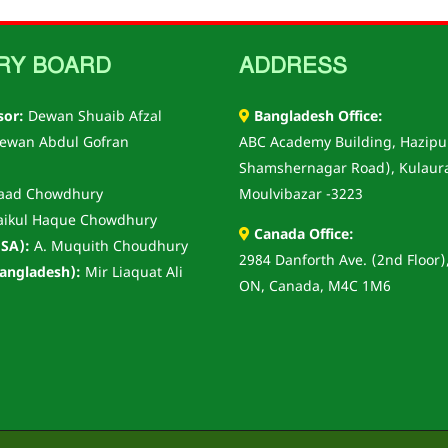
RY BOARD
ADDRESS
sor:
Dewan Shuaib Afzal
Bangladesh Office:
ewan Abdul Gofran
ABC Academy Building, Hazipu
Shamshernagar Road), Kulaur
aad Chowdhury
Moulvibazar -3223
aikul Haque Chowdhury
Canada Office:
SA):
A. Muquith Choudhury
2984 Danforth Ave. (2nd Floor)
angladesh):
Mir Liaquat Ali
ON, Canada, M4C 1M6