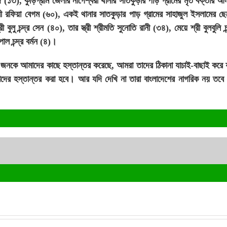
 (১৩), কুড়িগ্রাম জেলার নাগেশ্বরী থানার সাতকুড়ার পাড় গ্রামের মৃত বক্তার আ
রী রফিয়া বেগম (৬০), একই থানার সাতকুড়ার পাড় গ্রামের সাহাজুল ইসলামের ছে
বুলু চন্দ্র সেন (৪০), তার স্ত্রী শ্রীমতি সুনোতি রানী (৩৪), মেয়ে শ্রী বুলবুলি চন্
পাল চন্দ্র বর্মন (৪)।
১৭ জনকে আমাদের কাছে হস্তান্তর করেছে, আমরা তাদের ঠিকানা যাচাই-বাছাই করে 
াদের হস্তান্তর করা হবে। আর যদি দেখি না তারা বাংলাদেশের নাগরিক নয় তবে