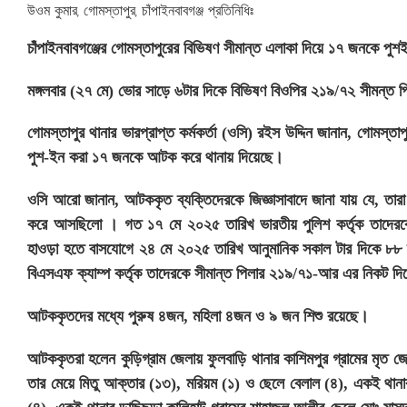
উওম কুমার, গোমস্তাপুর, চাঁপাইনবাবগঞ্জ প্রতিনিধিঃ
চাঁপাইনবাবগঞ্জের গোমস্তাপুরের বিভিষণ সীমান্ত এলাকা দিয়ে ১৭ জনকে পু
মঙ্গলবার (২৭ মে) ভোর সাড়ে ৬টার দিকে বিভিষণ বিওপির ২১৯/৭২ সীমন্ত পি
গোমস্তাপুর থানার ভারপ্রাপ্ত কর্মকর্তা (ওসি) রইস উদ্দিন জানান, গোমস্ত
পুশ-ইন করা ১৭ জনকে আটক করে থানায় দিয়েছে।
ওসি আরো জানান, আটককৃত ব্যক্তিদেরকে জিজ্ঞাসাবাদে জানা যায় যে, তারা
করে আসছিলো । গত ১৭ মে ২০২৫ তারিখ ভারতীয় পুলিশ কর্তৃক তাদেরকে 
হাওড়া হতে বাসযোগে ২৪ মে ২০২৫ তারিখ আনুমানিক সকাল টার দিকে ৮৮ ব্
বিএসএফ ক্যাম্প কর্তৃক তাদেরকে সীমান্ত পিলার ২১৯/৭১-আর এর নিকট দিয
আটককৃতদের মধ্যে পুরুষ ৪জন, মহিলা ৪জন ও ৯ জন শিশু রয়েছে।
আটককৃতরা হলেন কুড়িগ্রাম জেলায় ফুলবাড়ি থানার কাশিমপুর গ্রামের মৃত জ
তার মেয়ে মিতু আক্তার (১৩), মরিয়ম (১) ও ছেলে বেলাল (৪), একই থানার 