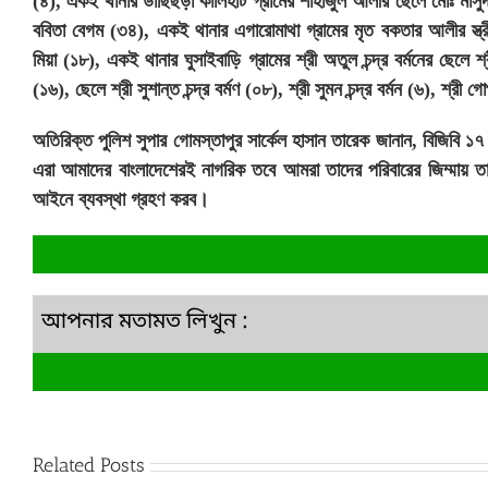
(৪), একই থানার ডাছিছড়া কালিহাট গ্রামের শাহাজুল আলীর ছেলে মোঃ মাসুদ
ববিতা বেগম (৩৪), একই থানার এগারোমাথা গ্রামের মৃত বকতার আলীর স্ত্
মিয়া (১৮), একই থানার ঘুসাইবাড়ি গ্রামের শ্রী অতুল চন্দ্র বর্মনের ছেলে শ্রী 
(১৬), ছেলে শ্রী সুশান্ত চন্দ্র বর্মণ (০৮), শ্রী সুমন চন্দ্র বর্মন (৬), শ্রী গো
অতিরিক্ত পুলিশ সুপার গোমস্তাপুর সার্কেল হাসান তারেক জানান, বিজিবি 
এরা আমাদের বাংলাদেশেরই নাগরিক তবে আমরা তাদের পরিবারের জিম্মায় ত
আইনে ব্যবস্থা গ্রহণ করব।
আপনার মতামত লিখুন :
Related Posts