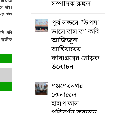
লীর মেয়ে
সম্পাদক রুহুল
লে মামুন
দ্র বর্মন
পূর্ব লন্ডনে “উপমা
ভালোবাসার” কবি
যদি দেখি
আজিজুল
 প্রচলিত
আম্বিয়ারের
কাব্যগ্রন্থের মোড়ক
উন্মোচন
শমশেরনগর
জেনারেল
হাসপাতাল
পরিদর্শন করলেন