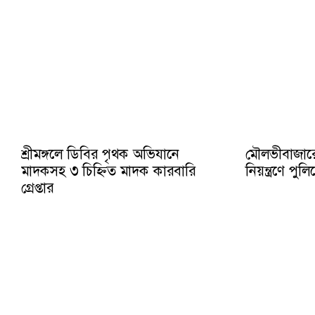
শ্রীমঙ্গলে ডিবির পৃথক অভিযানে
মৌলভীবাজার
মাদকসহ ৩ চিহ্নিত মাদক কারবারি
নিয়ন্ত্রণে প
গ্রেপ্তার