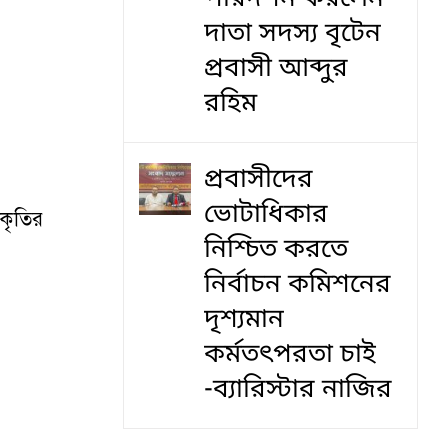
দাতা সদস্য বৃটেন
প্রবাসী আব্দুর
রহিম
প্রবাসীদের
ভোটাধিকার
আকৃতির
নিশ্চিত করতে
নির্বাচন কমিশনের
দৃশ‍্যমান
কর্মতৎপরতা চাই
-ব্যারিস্টার নাজির