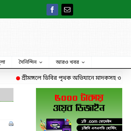
ুলা
দৈনিন্দিন
আরও খবর
শ্রীমঙ্গলে ডিবির পৃথক অভিযানে মাদকসহ ৩ চিহ্নিত মা