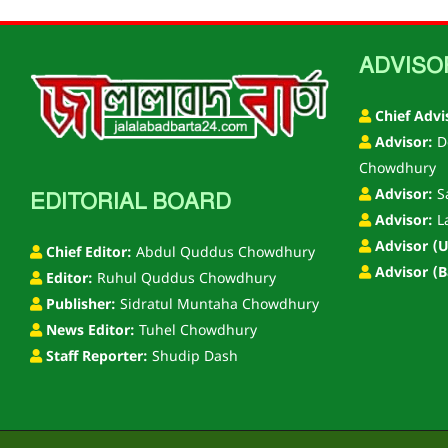
ADVISO
Chief Advi
Advisor:
D
Chowdhury
Advisor:
S
EDITORIAL BOARD
Advisor:
L
Advisor (U
Chief Editor:
Abdul Quddus Chowdhury
Advisor (B
Editor:
Ruhul Quddus Chowdhury
Publisher:
Sidratul Muntaha Chowdhury
News Editor:
Tuhel Chowdhury
Staff Reporter:
Shudip Dash