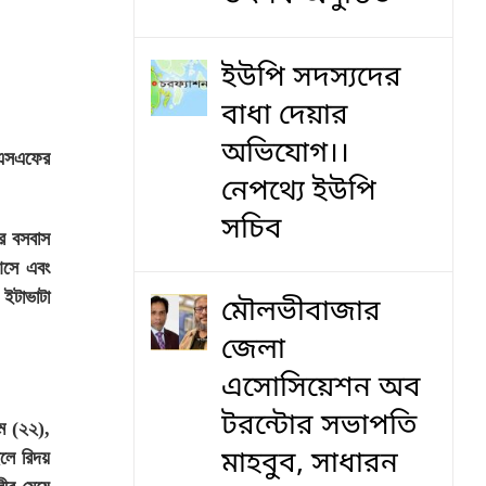
ইউপি সদস্যদের
বাধা দেয়ার
অভিযোগ।।
বিএসএফের
নেপথ্যে ইউপি
সচিব
রে বসবাস
আসে এবং
 ইটাভাটা
মৌলভীবাজার
জেলা
এসোসিয়েশন অব
টরন্টোর সভাপতি
গম (২২),
মাহবুব, সাধারন
েলে রিদয়