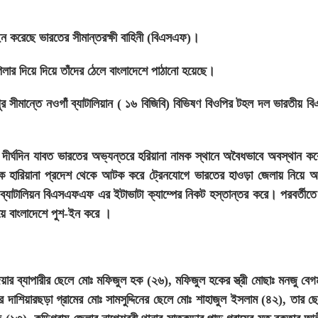
শইন করেছে ভারতের সীমান্তরক্ষী বাহিনী (বিএসএফ)।
লার দিয়ে দিয়ে তাঁদের ঠেলে বাংলাদেশে পাঠানো হয়েছে।
াপুর সীমান্তে নওগাঁ ব্যাটালিয়ান ( ১৬ বিজিবি) বিভিষণ বিওপির টহল দল ভারতীয় 
 দীর্ঘদিন যাবত ভারতের অভ্যন্তরে হরিয়ানা নামক স্থানে অবৈধভাবে অবস্থান ক
হারিয়ানা প্রদেশ থেকে আটক করে ট্রেনযোগে ভারতের হাওড়া জেলায় নিয়ে 
যাটালিয়ন বিএসএফএফ এর ইটাভাটা ক্যাম্পের নিকট হস্তান্তর করে। পরবর্তীতে
়ে বাংলাদেশে পুশ-ইন করে ।
েয়ার ব্যাপারীর ছেলে মোঃ মফিজুল হক (২৬), মফিজুল হকের স্ত্রী মোছাঃ মনজু বে
দাশিয়ারছড়া গ্রামের মোঃ সামসুদ্দিনের ছেলে মোঃ শাহাজুল ইসলাম (৪২), তার ছ