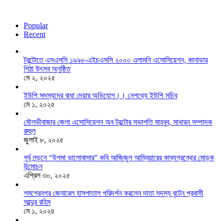
Popular
Recent
টরন্টোতে এসএসসি ১৯৯৮-এইচএসসি ২০০০ এলামনি এসোসিয়েশন, কানাডার
পিঠা উৎসব অনুষ্ঠিত
মে ২, ২০২৫
ইউপি সদস্যদের বাধা দেয়ার অভিযোগ।। নেপথ্যে ইউপি সচিব
মে ১, ২০২৫
মৌলভীবাজার জেলা এসোসিয়েশন অব টরন্টোর সভাপতি মাহবুব, সাধারন সম্পাদক
রুহুল
জুলাই ৮, ২০২৫
পূর্ব লন্ডনে “উপমা ভালোবাসার” কবি আজিজুল আম্বিয়ারের কাব্যগ্রন্থের মোড়ক
উন্মোচন
এপ্রিল ৩০, ২০২৫
শমশেরনগর জেনারেল হাসপাতাল পরিদর্শন করলেন দাতা সদস্য বৃটেন প্রবাসী
আব্দুর রহিম
মে ১, ২০২৫