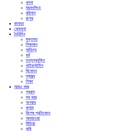
খুলনা
ময়মনসিংহ
বরিশাল
রংপুর
কানাডা
খেলাধুলা
দৈনিন্দিন
মুক্তমত
শিক্ষাঙ্গন
সাহিত্য
ধর্ম
তথ্যপ্রযুক্তি
লাইফস্টাইল
বিনোদন
স্বাস্থ্য
শিক্ষা
আরও খবর
প্রবাস
সব খবর
অপরাধ
কলাম
বিশেষ প্রতিবেদন
আবহাওয়া
মিডিয়া
কৃষি